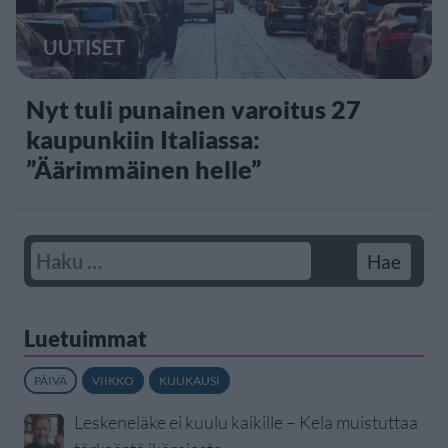
UUTISET
Nyt tuli punainen varoitus 27
kaupunkiin Italiassa:
”Äärimmäinen helle”
Luetuimmat
PÄIVÄ
VIIKKO
KUUKAUSI
Leskeneläke ei kuulu kaikille – Kela muistuttaa