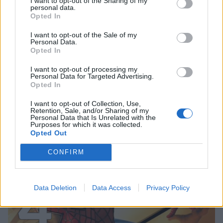
I want to opt-out of the Sharing of my
3
personal data.
Opted In
I want to opt-out of the Sale of my
Personal Data.
Opted In
I want to opt-out of processing my
Personal Data for Targeted Advertising.
Opted In
UUTISET
I want to opt-out of Collection, Use,
Retention, Sale, and/or Sharing of my
Personal Data that Is Unrelated with the
Kela voi leikata tukia
Purposes for which it was collected.
Opted Out
ulkomaanmatkan vuoksi
CONFIRM
4
Data Deletion
Data Access
Privacy Policy