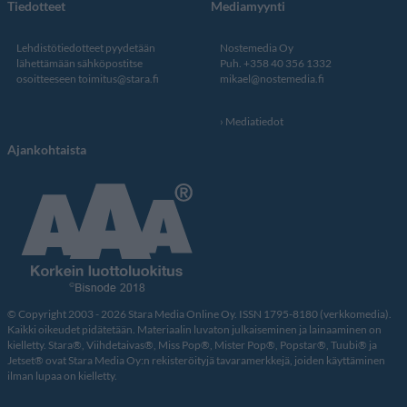
Tiedotteet
Mediamyynti
Lehdistötiedotteet pyydetään
Nostemedia Oy
lähettämään sähköpostitse
Puh. +358 40 356 1332
osoitteeseen
toimitus@stara.fi
mikael@nostemedia.fi
Mediatiedot
Ajankohtaista
© Copyright 2003 - 2026 Stara Media Online Oy. ISSN 1795-8180 (verkkomedia).
Kaikki oikeudet pidätetään. Materiaalin luvaton julkaiseminen ja lainaaminen on
kielletty. Stara®, Viihdetaivas®, Miss Pop®, Mister Pop®, Popstar®, Tuubi® ja
Jetset® ovat Stara Media Oy:n rekisteröityjä tavaramerkkejä, joiden käyttäminen
ilman lupaa on kielletty.