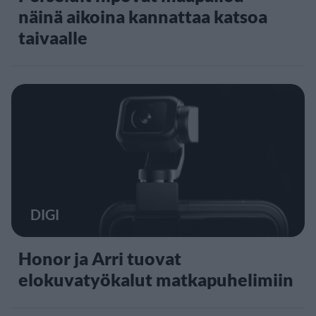
näinä aikoina kannattaa katsoa
taivaalle
DIGI
Honor ja Arri tuovat
elokuvatyökalut matkapuhelimiin