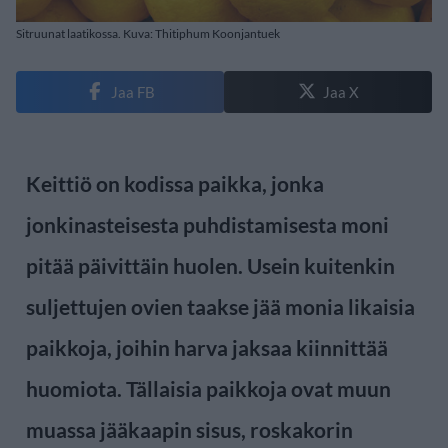
Sitruunat laatikossa. Kuva: Thitiphum Koonjantuek
Jaa FB
Jaa X
Keittiö on kodissa paikka, jonka
jonkinasteisesta puhdistamisesta moni
pitää päivittäin huolen. Usein kuitenkin
suljettujen ovien taakse jää monia likaisia
paikkoja, joihin harva jaksaa kiinnittää
huomiota. Tällaisia paikkoja ovat muun
muassa jääkaapin sisus, roskakorin