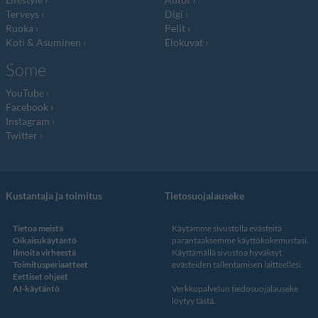
Terveys
Digi
Ruoka
Pelit
Koti & Asuminen
Elokuvat
Some
YouTube
Facebook
Instagram
Twitter
Kustantaja ja toimitus
Tietosuojalauseke
Tietoa meistä
Käytämme sivustolla evästeitä
Oikaisukäytäntö
parantaaksemme käyttökokemustasi.
Ilmoita virheestä
Käyttämällä sivustoa hyväksyt
Toimitusperiaatteet
evästeiden tallentamisen laitteellesi.
Eettiset ohjeet
AI-käytäntö
Verkkopalvelun
tiedosuojalauseke
löytyy tästä
.