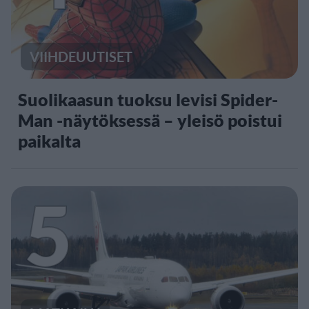
VIIHDEUUTISET
Suolikaasun tuoksu levisi Spider-
Man -näytöksessä – yleisö poistui
paikalta
5