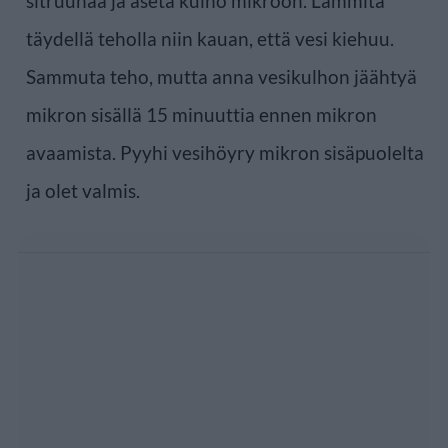
sitruunaa ja aseta kulho mikroon. Lämmitä
täydellä teholla niin kauan, että vesi kiehuu.
Sammuta teho, mutta anna vesikulhon jäähtyä
mikron sisällä 15 minuuttia ennen mikron
avaamista. Pyyhi vesihöyry mikron sisäpuolelta
ja olet valmis.