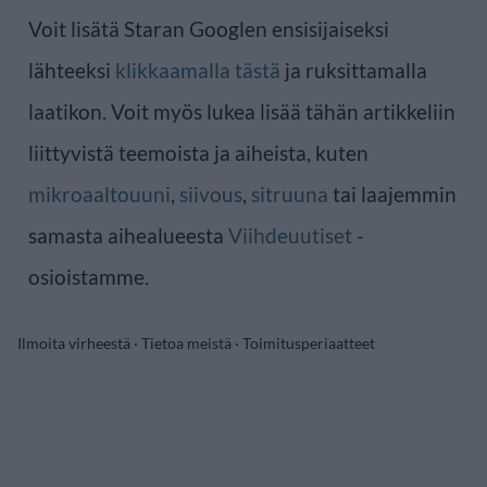
Voit lisätä Staran Googlen ensisijaiseksi
lähteeksi
klikkaamalla tästä
ja ruksittamalla
laatikon. Voit myös lukea lisää tähän artikkeliin
liittyvistä teemoista ja aiheista, kuten
mikroaaltouuni
,
siivous
,
sitruuna
tai laajemmin
samasta aihealueesta
Viihdeuutiset
-
osioistamme.
Ilmoita virheestä
·
Tietoa meistä
·
Toimitusperiaatteet