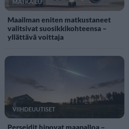
MATKAILU
Maailman eniten matkustaneet
valitsivat suosikkikohteensa –
yllättävä voittaja
VIIHDEUUTISET
Perseidit hipovat maapalloa –