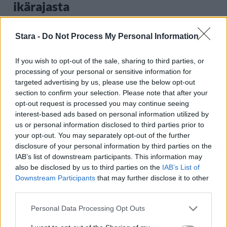
ikärajasta
Stara -
Do Not Process My Personal Information
2
If you wish to opt-out of the sale, sharing to third parties, or
processing of your personal or sensitive information for
targeted advertising by us, please use the below opt-out
section to confirm your selection. Please note that after your
opt-out request is processed you may continue seeing
interest-based ads based on personal information utilized by
us or personal information disclosed to third parties prior to
MATKAILU
your opt-out. You may separately opt-out of the further
disclosure of your personal information by third parties on the
IAB’s list of downstream participants. This information may
Finnairin lennoista osan lentää
also be disclosed by us to third parties on the
IAB’s List of
jatkossa toinen lentoyhtiö –
Downstream Participants
that may further disclose it to other
third parties.
matkustajille tärkeä rajoitus
Personal Data Processing Opt Outs