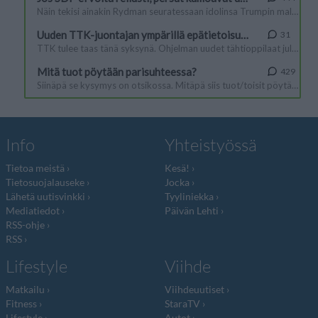
Info
Yhteistyössä
Tietoa meistä
Kesä!
Tietosuojalauseke
Jocka
Lähetä uutisvinkki
Tyyliniekka
Mediatiedot
Päivän Lehti
RSS-ohje
RSS
Lifestyle
Viihde
Matkailu
Viihdeuutiset
Fitness
StaraTV
Lifestyle
Autot