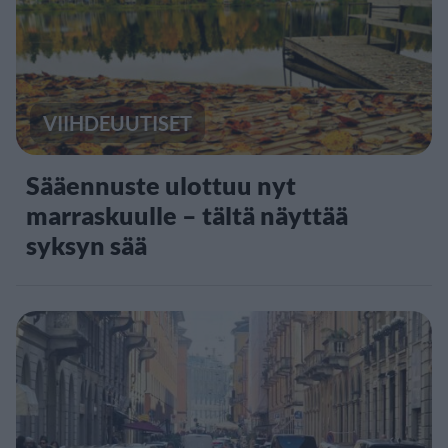
VIIHDEUUTISET
Sääennuste ulottuu nyt
marraskuulle – tältä näyttää
syksyn sää