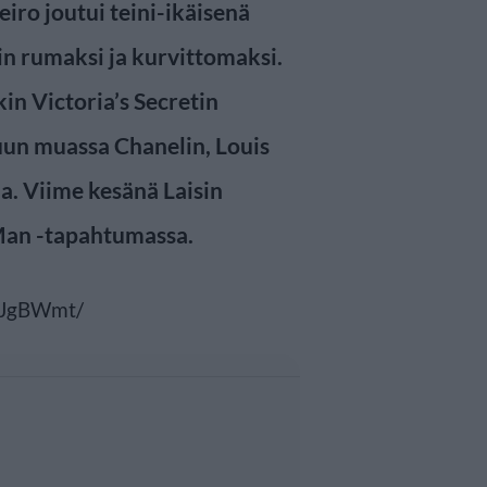
eiro joutui teini-ikäisenä
n rumaksi ja kurvittomaksi.
in Victoria’s Secretin
uun muassa Chanelin, Louis
a. Viime kesänä Laisin
Man -tapahtumassa.
2JgBWmt/