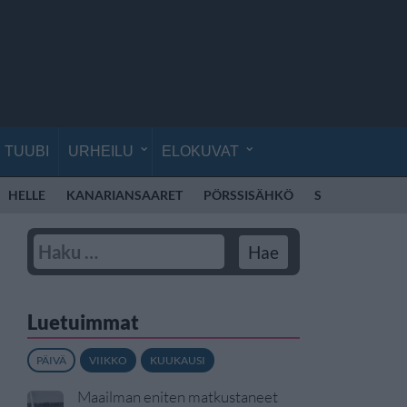
TUUBI
URHEILU
ELOKUVAT
HELLE
KANARIANSAARET
PÖRSSISÄHKÖ
SÄHKÖ
VER
Luetuimmat
PÄIVÄ
VIIKKO
KUUKAUSI
Maailman eniten matkustaneet