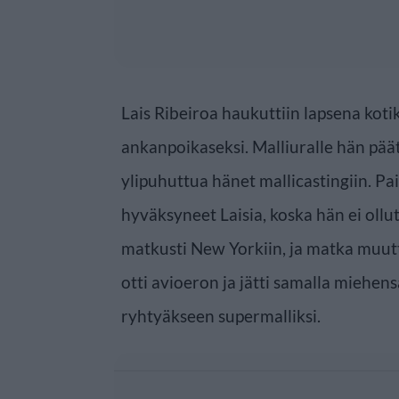
Lais Ribeiroa haukuttiin lapsena kot
ankanpoikaseksi. Malliuralle hän pää
ylipuhuttua hänet mallicastingiin. Pai
hyväksyneet Laisia, koska hän ei ollu
matkusti New Yorkiin, ja matka muutt
otti avioeron ja jätti samalla miehen
ryhtyäkseen supermalliksi.