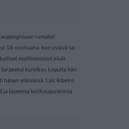
ikaupungissaan rumaksi
tyi 18-vuotiaana, kun ystävä sai
kalliset mallitoimistot eivät
t tarpeeksi kurvikas. Lopulta hän
i hänen elämänsä. Lais Ribeiro
sä ja lapsensa kotikaupunkiinsa