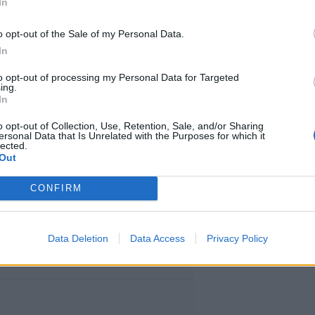
In
o opt-out of the Sale of my Personal Data.
In
syystä saunassa, mutta hän ei ole
to opt-out of processing my Personal Data for Targeted
in saunassa tulee tehdä. Ribeiro
ing.
In
nnosti bikinit yllään, vaikka
o opt-out of Collection, Use, Retention, Sale, and/or Sharing
ssä. Ehkäpä saunassa hyvin
ersonal Data that Is Unrelated with the Purposes for which it
lected.
Out
ka Fingerroos voisi opastaa
CONFIRM
MgLXhTKP/
Data Deletion
Data Access
Privacy Policy