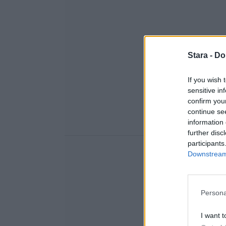
Stara -
Do
If you wish 
sensitive in
confirm you
continue se
information 
further disc
participants
Downstream 
Persona
I want t