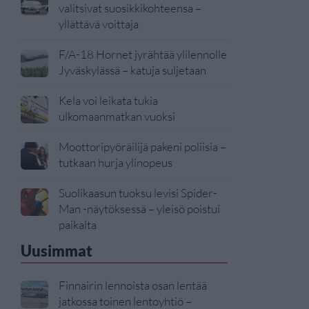
valitsivat suosikkikohteensa –
yllättävä voittaja
F/A-18 Hornet jyrähtää ylilennolle
Jyväskylässä – katuja suljetaan
Kela voi leikata tukia
ulkomaanmatkan vuoksi
Moottoripyöräilijä pakeni poliisia –
tutkaan hurja ylinopeus
Suolikaasun tuoksu levisi Spider-
Man -näytöksessä – yleisö poistui
paikalta
Uusimmat
Finnairin lennoista osan lentää
jatkossa toinen lentoyhtiö –