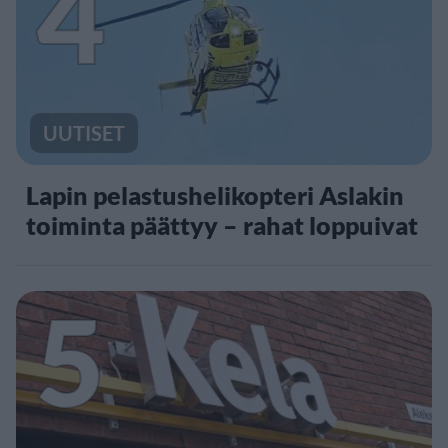
4
UUTISET
Lapin pelastushelikopteri Aslakin
toiminta päättyy – rahat loppuivat
5