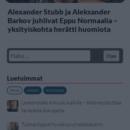
Alexander Stubb ja Aleksander
Barkov juhlivat Eppu Normaalia –
yksityiskohta herätti huomiota
Luetuimmat
PÄIVÄ
VIIKKO
KUUKAUSI
Leskeneläke ei kuulu kaikille – Kela muistuttaa
tärkeästä ikärajasta
Työnantaja ei hyväksynyt etälääkärin