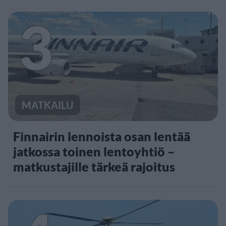
3
MATKAILU
Finnairin lennoista osan lentää
jatkossa toinen lentoyhtiö –
matkustajille tärkeä rajoitus