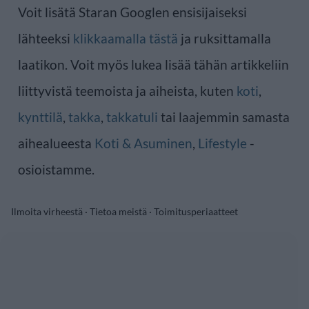
Voit lisätä Staran Googlen ensisijaiseksi
lähteeksi
klikkaamalla tästä
ja ruksittamalla
laatikon. Voit myös lukea lisää tähän artikkeliin
liittyvistä teemoista ja aiheista, kuten
koti
,
kynttilä
,
takka
,
takkatuli
tai laajemmin samasta
aihealueesta
Koti & Asuminen
,
Lifestyle
-
osioistamme.
Ilmoita virheestä
·
Tietoa meistä
·
Toimitusperiaatteet