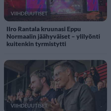
VIIHDEUUTISET
IIro Rantala kruunasi Eppu
Normaalin jäähyväiset – ylilyönti
kuitenkin tyrmistytti
VIIHDEUUTISET