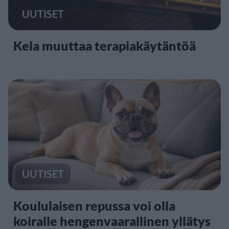
UUTISET
Kela muuttaa terapiakäytäntöä
UUTISET
Koululaisen repussa voi olla
koiralle hengenvaarallinen yllätys