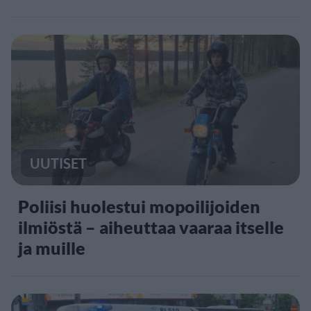
UUTISET
Poliisi huolestui mopoilijoiden
ilmiöstä – aiheuttaa vaaraa itselle
ja muille