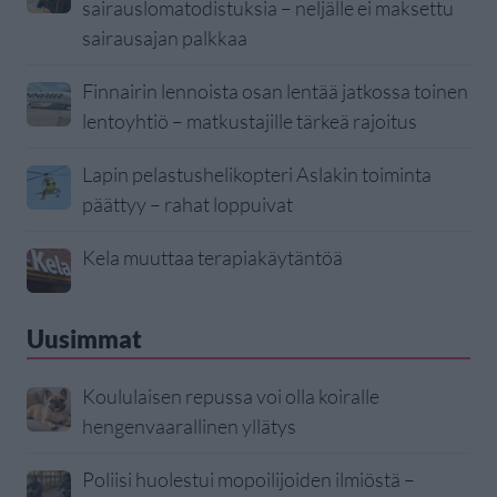
sairauslomatodistuksia – neljälle ei maksettu
sairausajan palkkaa
Finnairin lennoista osan lentää jatkossa toinen
lentoyhtiö – matkustajille tärkeä rajoitus
Lapin pelastushelikopteri Aslakin toiminta
päättyy – rahat loppuivat
Kela muuttaa terapiakäytäntöä
Uusimmat
Koululaisen repussa voi olla koiralle
hengenvaarallinen yllätys
Poliisi huolestui mopoilijoiden ilmiöstä –