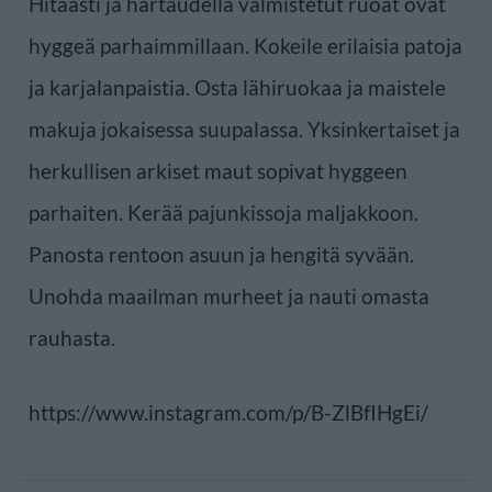
Hitaasti ja hartaudella valmistetut ruoat ovat
hyggeä parhaimmillaan. Kokeile erilaisia patoja
ja karjalanpaistia. Osta lähiruokaa ja maistele
makuja jokaisessa suupalassa. Yksinkertaiset ja
herkullisen arkiset maut sopivat hyggeen
parhaiten. Kerää pajunkissoja maljakkoon.
Panosta rentoon asuun ja hengitä syvään.
Unohda maailman murheet ja nauti omasta
rauhasta.
https://www.instagram.com/p/B-ZlBfIHgEi/