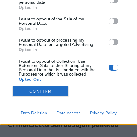
ikärajasta
personal data.
Opted In
I want to opt-out of the Sale of my
2
Personal Data.
Opted In
I want to opt-out of processing my
Personal Data for Targeted Advertising.
Opted In
I want to opt-out of Collection, Use,
Retention, Sale, and/or Sharing of my
Personal Data that Is Unrelated with the
Purposes for which it was collected.
UUTISET
Opted Out
CONFIRM
Työnantaja ei hyväksynyt
etälääkärin
sairauslomatodistuksia – neljälle
Data Deletion
Data Access
Privacy Policy
ei maksettu sairausajan palkkaa