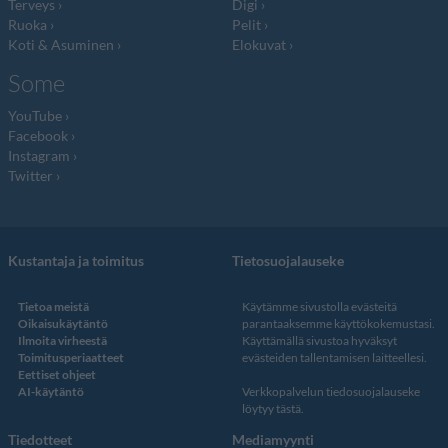
Terveys
Digi
Ruoka
Pelit
Koti & Asuminen
Elokuvat
Some
YouTube
Facebook
Instagram
Twitter
Kustantaja ja toimitus
Tietosuojalauseke
Tietoa meistä
Käytämme sivustolla evästeitä
Oikaisukäytäntö
parantaaksemme käyttökokemustasi.
Ilmoita virheestä
Käyttämällä sivustoa hyväksyt
Toimitusperiaatteet
evästeiden tallentamisen laitteellesi.
Eettiset ohjeet
AI-käytäntö
Verkkopalvelun
tiedosuojalauseke
löytyy tästä
.
Tiedotteet
Mediamyynti