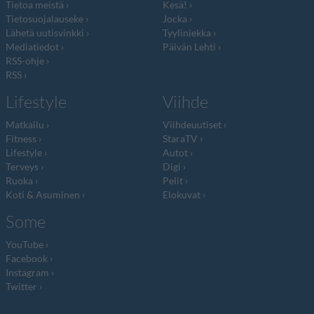
Tietoa meistä
Kesä!
Tietosuojalauseke
Jocka
Lähetä uutisvinkki
Tyyliniekka
Mediatiedot
Päivän Lehti
RSS-ohje
RSS
Lifestyle
Viihde
Matkailu
Viihdeuutiset
Fitness
StaraTV
Lifestyle
Autot
Terveys
Digi
Ruoka
Pelit
Koti & Asuminen
Elokuvat
Some
YouTube
Facebook
Instagram
Twitter