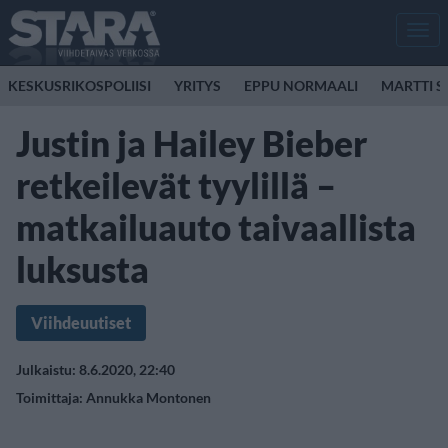
Men
KESKUSRIKOSPOLIISI
YRITYS
EPPU NORMAALI
MARTTI S
Justin ja Hailey Bieber
retkeilevät tyylillä –
matkailuauto taivaallista
luksusta
Viihdeuutiset
Julkaistu: 8.6.2020, 22:40
Toimittaja:
Annukka Montonen