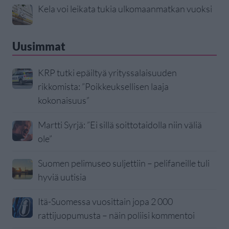
Kela voi leikata tukia ulkomaanmatkan vuoksi
Uusimmat
KRP tutki epäiltyä yrityssalaisuuden
rikkomista: ”Poikkeuksellisen laaja
kokonaisuus”
Martti Syrjä: ”Ei sillä soittotaidolla niin väliä
ole”
Suomen pelimuseo suljettiin – pelifaneille tuli
hyviä uutisia
Itä-Suomessa vuosittain jopa 2 000
rattijuopumusta – näin poliisi kommentoi