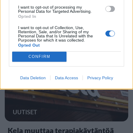
MATKAILU
I want to opt-out of processing my
Personal Data for Targeted Advertising.
Opted In
Finnairin lennoista osan lentää
jatkossa toinen lentoyhtiö –
I want to opt-out of Collection, Use,
Retention, Sale, and/or Sharing of my
matkustajille tärkeä rajoitus
Personal Data that Is Unrelated with the
Purposes for which it was collected.
Opted Out
CONFIRM
4
Data Deletion
Data Access
Privacy Policy
UUTISET
Kela muuttaa terapiakäytäntöä