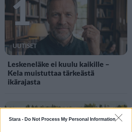
1
UUTISET
Leskeneläke ei kuulu kaikille –
Kela muistuttaa tärkeästä
ikärajasta
2
Stara -
Do Not Process My Personal Information