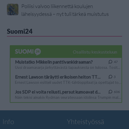
Poliisi valvoo liikennettä koulujen
läheisyydessä – nyt tuli tärkeä muistutus
Suomi24
Info
Yhteistyössä