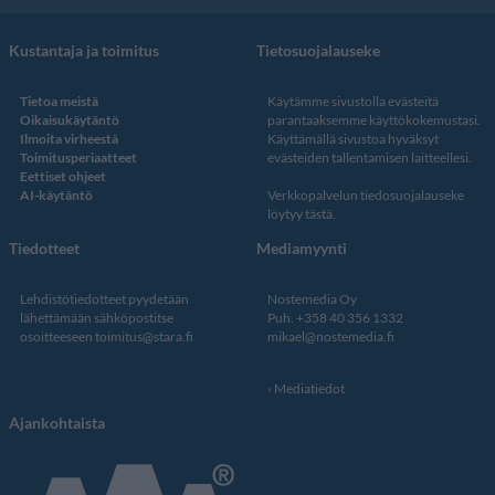
Kustantaja ja toimitus
Tietosuojalauseke
Tietoa meistä
Käytämme sivustolla evästeitä
Oikaisukäytäntö
parantaaksemme käyttökokemustasi.
Ilmoita virheestä
Käyttämällä sivustoa hyväksyt
Toimitusperiaatteet
evästeiden tallentamisen laitteellesi.
Eettiset ohjeet
AI-käytäntö
Verkkopalvelun
tiedosuojalauseke
löytyy tästä
.
Tiedotteet
Mediamyynti
Lehdistötiedotteet pyydetään
Nostemedia Oy
lähettämään sähköpostitse
Puh. +358 40 356 1332
osoitteeseen
toimitus@stara.fi
mikael@nostemedia.fi
Mediatiedot
Ajankohtaista