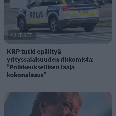
UUTISET
KRP tutki epäiltyä
yrityssalaisuuden rikkomista:
”Poikkeuksellisen laaja
kokonaisuus”