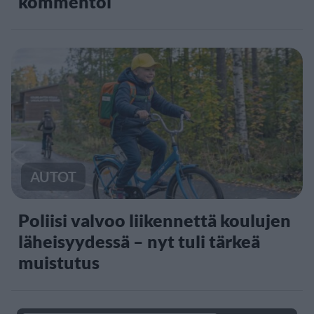
kommentoi
AUTOT
Poliisi valvoo liikennettä koulujen
läheisyydessä – nyt tuli tärkeä
muistutus