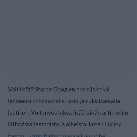
Voit lisätä Staran Googlen ensisijaiseksi
lähteeksi
klikkaamalla tästä
ja ruksittamalla
laatikon. Voit myös lukea lisää tähän artikkeliin
liittyvistä teemoista ja aiheista, kuten
Hailey
Bieber
,
Justin Bieber
,
matkailuauto
tai