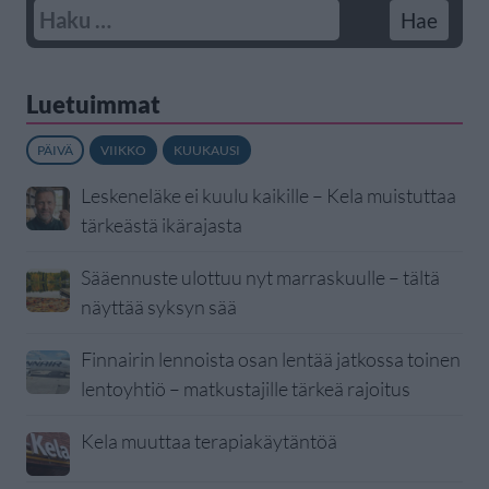
Luetuimmat
PÄIVÄ
VIIKKO
KUUKAUSI
Leskeneläke ei kuulu kaikille – Kela muistuttaa
tärkeästä ikärajasta
Sääennuste ulottuu nyt marraskuulle – tältä
näyttää syksyn sää
Finnairin lennoista osan lentää jatkossa toinen
lentoyhtiö – matkustajille tärkeä rajoitus
Kela muuttaa terapiakäytäntöä