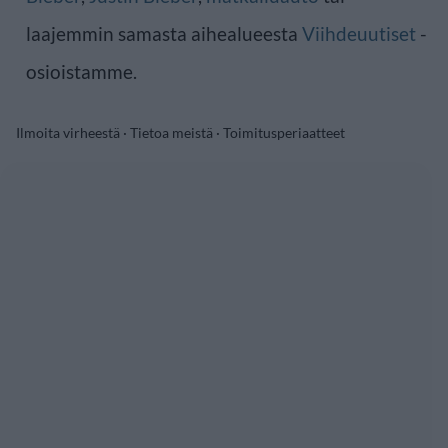
laajemmin samasta aihealueesta
Viihdeuutiset
-
osioistamme.
Ilmoita virheestä
·
Tietoa meistä
·
Toimitusperiaatteet