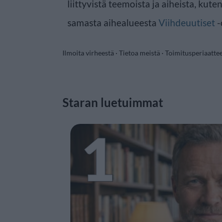
liittyvistä teemoista ja aiheista, kute
samasta aihealueesta
Viihdeuutiset
-
Ilmoita virheestä
·
Tietoa meistä
·
Toimitusperiaatte
Staran luetuimmat
1