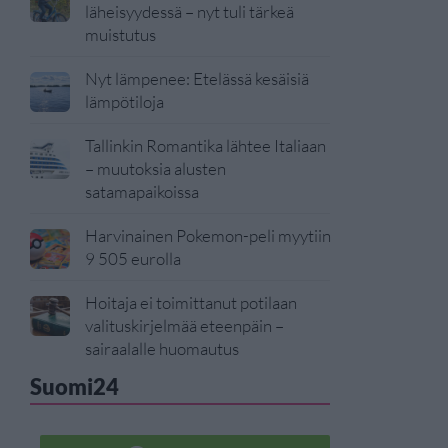
läheisyydessä – nyt tuli tärkeä
muistutus
Nyt lämpenee: Etelässä kesäisiä
lämpötiloja
Tallinkin Romantika lähtee Italiaan
– muutoksia alusten
satamapaikoissa
Harvinainen Pokemon-peli myytiin
9 505 eurolla
Hoitaja ei toimittanut potilaan
valituskirjelmää eteenpäin –
sairaalalle huomautus
Suomi24