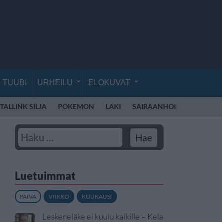
TUUBI
URHEILU
ELOKUVAT
TALLINK SILJA
POKEMON
LAKI
SAIRAANHOITAJA
LEN
Luetuimmat
PÄIVÄ
VIIKKO
KUUKAUSI
Leskeneläke ei kuulu kaikille – Kela