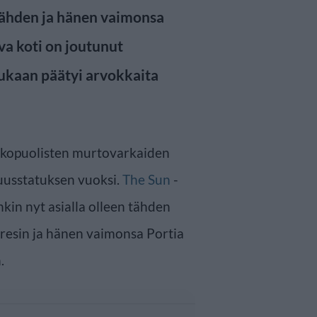
ähden ja hänen vaimonsa
va koti on joutunut
ukaan päätyi arvokkaita
ulkopuolisten murtovarkaiden
uusstatuksen vuoksi.
The Sun
-
kin nyt asialla olleen tähden
eresin ja hänen vaimonsa Portia
.