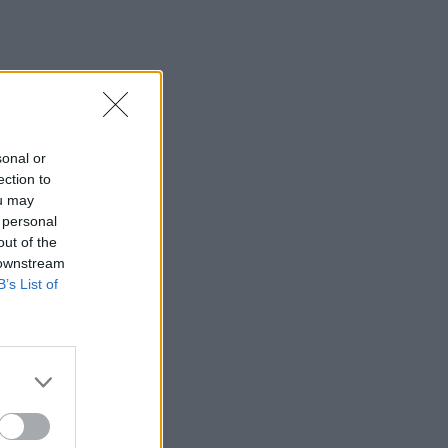
sonal or
ection to
ou may
 personal
out of the
 downstream
B’s List of