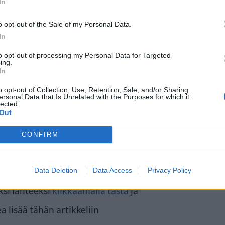
In
o opt-out of the Sale of my Personal Data.
In
to opt-out of processing my Personal Data for Targeted
ing.
In
uu runsain määrin varakkaita
o opt-out of Collection, Use, Retention, Sale, and/or Sharing
ersonal Data that Is Unrelated with the Purposes for which it
, Ariana Grande ja Meghan
lected.
Out
man käänteen myötä
CONFIRM
 heidän tarvitse todennäköisesti
urtovarkaista.
Data Deletion
Data Access
Privacy Policy
ksi lähteeksi
klikkaamalla tästä
ja
a lisää tähän artikkeliin