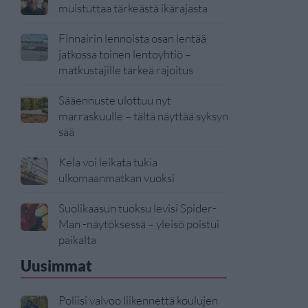
muistuttaa tärkeästä ikärajasta
Finnairin lennoista osan lentää
jatkossa toinen lentoyhtiö –
matkustajille tärkeä rajoitus
Sääennuste ulottuu nyt
marraskuulle – tältä näyttää syksyn
sää
Kela voi leikata tukia
ulkomaanmatkan vuoksi
Suolikaasun tuoksu levisi Spider-
Man -näytöksessä – yleisö poistui
paikalta
Uusimmat
Poliisi valvoo liikennettä koulujen