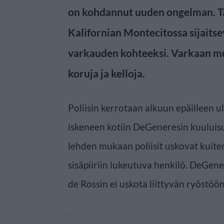
on kohdannut uuden ongelman. T
Kalifornian Montecitossa sijaitse
varkauden kohteeksi. Varkaan m
koruja ja kelloja.
Poliisin kerrotaan alkuun epäilleen 
iskeneen kotiin DeGeneresin kuuluis
lehden mukaan poliisit uskovat kuiten
sisäpiiriin lukeutuva henkilö. DeGen
de Rossin ei uskota liittyvän ryöstöön