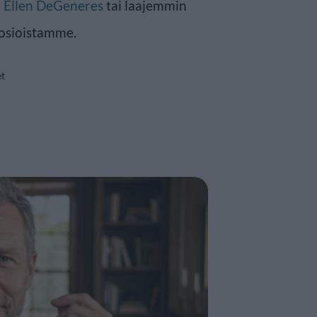
n
Ellen DeGeneres
tai laajemmin
osioistamme.
et