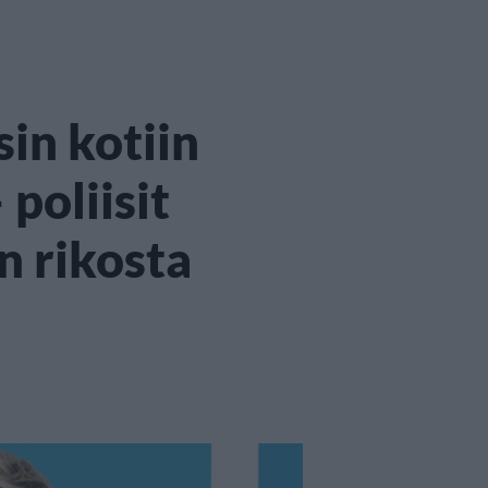
in kotiin
poliisit
in rikosta