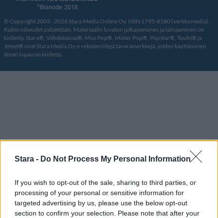
© Copyright 2003 - 2026 Stara Media Online Oy. ISSN 1795-8180 (verkkomedia).
Kaikki oikeudet pidätetään. Materiaalin luvaton julkaiseminen ja lainaaminen on
kielletty. Stara®, Viihdetaivas®, Miss Pop®, Mister Pop®, Popstar®, Tuubi® ja
Jetset® ovat Stara Media Oy:n rekisteröityjä tavaramerkkejä, joiden käyttäminen
ilman lupaa on kielletty.
Stara -
Do Not Process My Personal Information
If you wish to opt-out of the sale, sharing to third parties, or
processing of your personal or sensitive information for
targeted advertising by us, please use the below opt-out
section to confirm your selection. Please note that after your