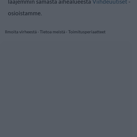
laajemmin samasta aihealueesta
Viihdeuutiset
-
osioistamme.
Ilmoita virheestä
·
Tietoa meistä
·
Toimitusperiaatteet