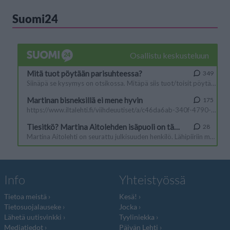
Suomi24
Info
Yhteistyössä
Tietoa meistä
Kesä!
Tietosuojalauseke
Jocka
Lähetä uutisvinkki
Tyyliniekka
Mediatiedot
Päivän Lehti