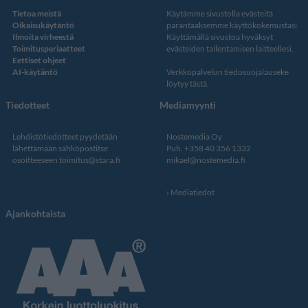
Tietoa meistä
Käytämme sivustolla evästeitä
Oikaisukäytäntö
parantaaksemme käyttökokemustasi.
Ilmoita virheestä
Käyttämällä sivustoa hyväksyt
Toimitusperiaatteet
evästeiden tallentamisen laitteellesi.
Eettiset ohjeet
AI-käytäntö
Verkkopalvelun
tiedosuojalauseke
löytyy tästä
.
Tiedotteet
Mediamyynti
Lehdistötiedotteet pyydetään
Nostemedia Oy
lähettämään sähköpostitse
Puh. +358 40 356 1332
osoitteeseen
toimitus@stara.fi
mikael@nostemedia.fi
Mediatiedot
Ajankohtaista