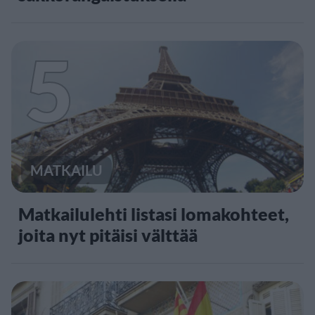
5
MATKAILU
Matkailulehti listasi lomakohteet,
joita nyt pitäisi välttää