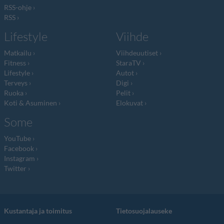
RSS-ohje
RSS
Lifestyle
Viihde
Matkailu
Viihdeuutiset
Fitness
StaraTV
Lifestyle
Autot
Terveys
Digi
Ruoka
Pelit
Koti & Asuminen
Elokuvat
Some
YouTube
Facebook
Instagram
Twitter
Kustantaja ja toimitus
Tietosuojalauseke