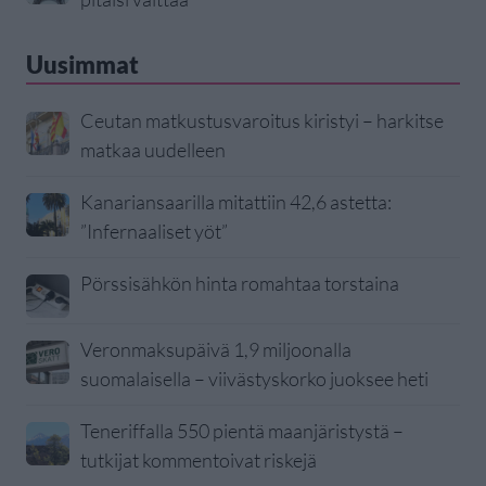
Uusimmat
Ceutan matkustusvaroitus kiristyi – harkitse
matkaa uudelleen
Kanariansaarilla mitattiin 42,6 astetta:
”Infernaaliset yöt”
Pörssisähkön hinta romahtaa torstaina
Veronmaksupäivä 1,9 miljoonalla
suomalaisella – viivästyskorko juoksee heti
Teneriffalla 550 pientä maanjäristystä –
tutkijat kommentoivat riskejä