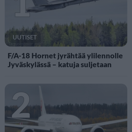
1
UUTISET
F/A-18 Hornet jyrähtää ylilennolle
Jyväskylässä – katuja suljetaan
2