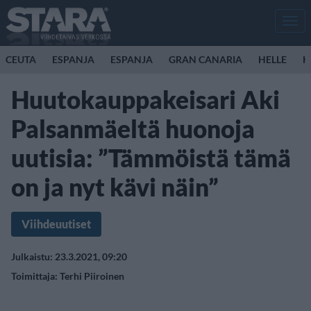
Men
CEUTA
ESPANJA
ESPANJA
GRAN CANARIA
HELLE
K
Huutokauppakeisari Aki
Palsanmäeltä huonoja
uutisia: ”Tämmöistä tämä
on ja nyt kävi näin”
Viihdeuutiset
Julkaistu: 23.3.2021, 09:20
Toimittaja:
Terhi Piiroinen