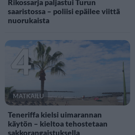
Rikossarja paljastui Turun
saaristossa – poliisi epäilee viittä
nuorukaista
4
MATKAILU
Teneriffa kielsi uimarannan
käytön – kieltoa tehostetaan
sakkorangaistuksella