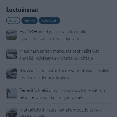
Luetuimmat
PÄIVÄ
VIIKKO
KUUKAUSI
F/A-18 Hornet jyrähtää ylilennolle
Jyväskylässä – katuja suljetaan
Maailman eniten matkustaneet valitsivat
suosikkikohteensa – yllättävä voittaja
Rikossarja paljastui Turun saaristossa – poliisi
epäilee viittä nuorukaista
Teneriffa kielsi uimarannan käytön – kieltoa
tehostetaan sakkorangaistuksella
Matkailulehti listasi lomakohteet, joita nyt
pitäisi välttää