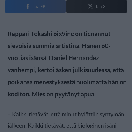
Jaa FB
Jaa X
Räppäri Tekashi 6ix9ine on tienannut
sievoisia summia artistina. Hänen 60-
vuotias isänsä, Daniel Hernandez
vanhempi, kertoi äsken julkisuudessa, että
poikansa menestyksestä huolimatta hän on
koditon. Mies on pyytänyt apua.
– Kaikki tietävät, että minut hylättiin syntymän
jälkeen. Kaikki tietävät, että biologinen isäni