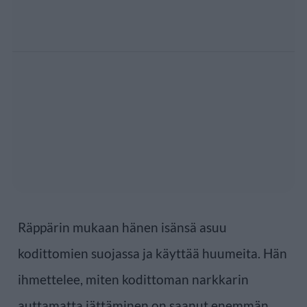
Räppärin mukaan hänen isänsä asuu
kodittomien suojassa ja käyttää huumeita. Hän
ihmettelee, miten kodittoman narkkarin
auttamatta jättäminen on saanut enemmän