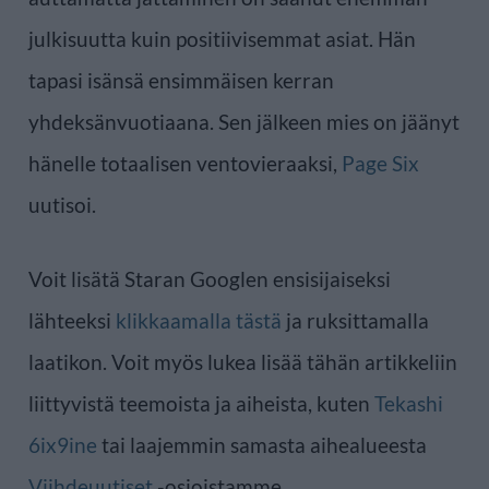
julkisuutta kuin positiivisemmat asiat. Hän
tapasi isänsä ensimmäisen kerran
yhdeksänvuotiaana. Sen jälkeen mies on jäänyt
hänelle totaalisen ventovieraaksi,
Page Six
uutisoi.
Voit lisätä Staran Googlen ensisijaiseksi
lähteeksi
klikkaamalla tästä
ja ruksittamalla
laatikon. Voit myös lukea lisää tähän artikkeliin
liittyvistä teemoista ja aiheista, kuten
Tekashi
6ix9ine
tai laajemmin samasta aihealueesta
Viihdeuutiset
-osioistamme.