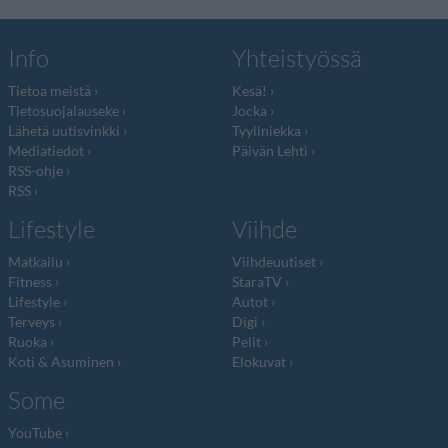
Info
Yhteistyössä
Tietoa meistä
Kesä!
Tietosuojalauseke
Jocka
Lähetä uutisvinkki
Tyyliniekka
Mediatiedot
Päivän Lehti
RSS-ohje
RSS
Lifestyle
Viihde
Matkailu
Viihdeuutiset
Fitness
StaraTV
Lifestyle
Autot
Terveys
Digi
Ruoka
Pelit
Koti & Asuminen
Elokuvat
Some
YouTube