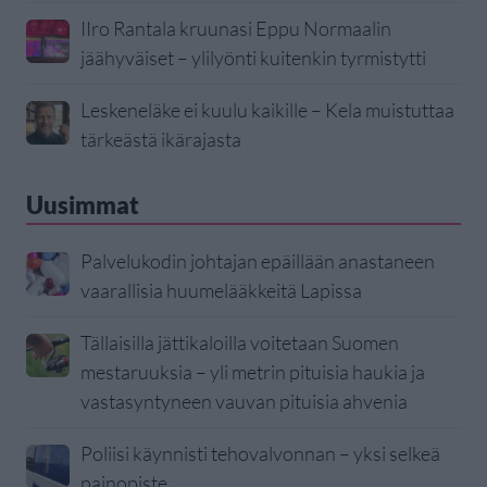
IIro Rantala kruunasi Eppu Normaalin
jäähyväiset – ylilyönti kuitenkin tyrmistytti
Leskeneläke ei kuulu kaikille – Kela muistuttaa
tärkeästä ikärajasta
Uusimmat
Palvelukodin johtajan epäillään anastaneen
vaarallisia huumelääkkeitä Lapissa
Tällaisilla jättikaloilla voitetaan Suomen
mestaruuksia – yli metrin pituisia haukia ja
vastasyntyneen vauvan pituisia ahvenia
Poliisi käynnisti tehovalvonnan – yksi selkeä
painopiste