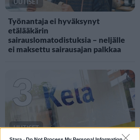
UUTISET
Työnantaja ei hyväksynyt
etälääkärin
sairauslomatodistuksia – neljälle
ei maksettu sairausajan palkkaa
3
UUTISET
Stara -
Do Not Process My Personal Information