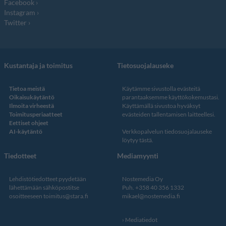
Facebook
Instagram
Twitter
Kustantaja ja toimitus
Tietosuojalauseke
Tietoa meistä
Käytämme sivustolla evästeitä
Oikaisukäytäntö
parantaaksemme käyttökokemustasi.
Ilmoita virheestä
Käyttämällä sivustoa hyväksyt
Toimitusperiaatteet
evästeiden tallentamisen laitteellesi.
Eettiset ohjeet
AI-käytäntö
Verkkopalvelun
tiedosuojalauseke
löytyy tästä
.
Tiedotteet
Mediamyynti
Lehdistötiedotteet pyydetään
Nostemedia Oy
lähettämään sähköpostitse
Puh. +358 40 356 1332
osoitteeseen
toimitus@stara.fi
mikael@nostemedia.fi
Mediatiedot