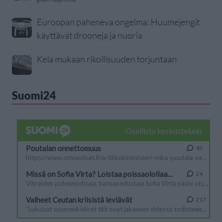
Euroopan paheneva ongelma: Huumejengit
käyttävät drooneja ja nuoria
Kela mukaan rikollisuuden torjuntaan
Suomi24