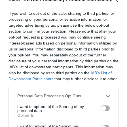
Kela varoittaa 50 prosentin
leikkauksesta tukeen
If you wish to opt-out of the sale, sharing to third parties, or
processing of your personal or sensitive information for
targeted advertising by us, please use the below opt-out
section to confirm your selection. Please note that after your
4
opt-out request is processed you may continue seeing
interest-based ads based on personal information utilized by
us or personal information disclosed to third parties prior to
your opt-out. You may separately opt-out of the further
disclosure of your personal information by third parties on the
IAB’s list of downstream participants. This information may
also be disclosed by us to third parties on the
IAB’s List of
Downstream Participants
that may further disclose it to other
third parties.
VIIHDEUUTISET
Personal Data Processing Opt Outs
IIro Rantala kruunasi Eppu
I want to opt-out of the Sharing of my
Normaalin jäähyväiset – ylilyönti
personal data.
Opted In
kuitenkin tyrmistytti
I want to opt-out of the Sale of my