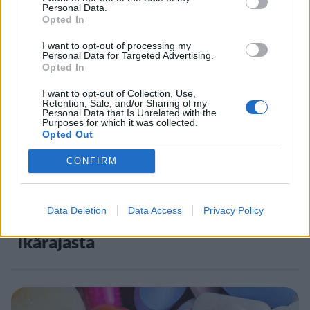
Personal Data.
Opted In
5
I want to opt-out of processing my
Personal Data for Targeted Advertising.
Opted In
I want to opt-out of Collection, Use,
Retention, Sale, and/or Sharing of my
Personal Data that Is Unrelated with the
Purposes for which it was collected.
Opted Out
UUTISET
CONFIRM
Leskeneläke ei kuulu kaikille –
Data Deletion
Data Access
Privacy Policy
Kela muistuttaa tärkeästä
ikärajasta