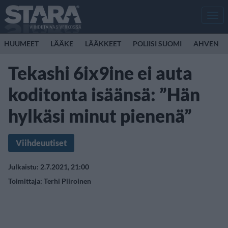
Men
HUUMEET
LÄÄKE
LÄÄKKEET
POLIISI SUOMI
AHVEN
Tekashi 6ix9ine ei auta
koditonta isäänsä: ”Hän
hylkäsi minut pienenä”
Viihdeuutiset
Julkaistu: 2.7.2021, 21:00
Toimittaja:
Terhi Piiroinen