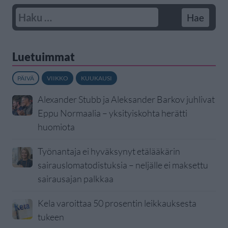
Luetuimmat
PÄIVÄ
VIIKKO
KUUKAUSI
Alexander Stubb ja Aleksander Barkov juhlivat
Eppu Normaalia – yksityiskohta herätti
huomiota
Työnantaja ei hyväksynyt etälääkärin
sairauslomatodistuksia – neljälle ei maksettu
sairausajan palkkaa
Kela varoittaa 50 prosentin leikkauksesta
tukeen