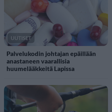
UUTISET
Palvelukodin johtajan epäillään
anastaneen vaarallisia
huumelääkkeitä Lapissa