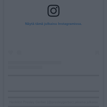
Näytä tämä julkaisu Instagramissa.
Henkilön Presley Gerber (@presleygerber) jakama julkaisu