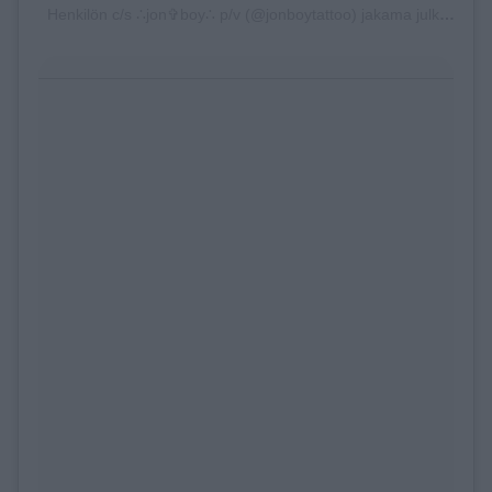
Henkilön c/s ∴jon✞boy∴ p/v (@jonboytattoo) jakama julkaisu