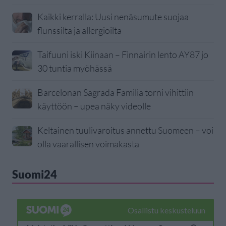
Kaikki kerralla: Uusi nenäsumute suojaa
flunssilta ja allergioilta
Taifuuni iski Kiinaan – Finnairin lento AY87 jo
30 tuntia myöhässä
Barcelonan Sagrada Familia torni vihittiin
käyttöön – upea näky videolle
Keltainen tuulivaroitus annettu Suomeen – voi
olla vaarallisen voimakasta
Suomi24