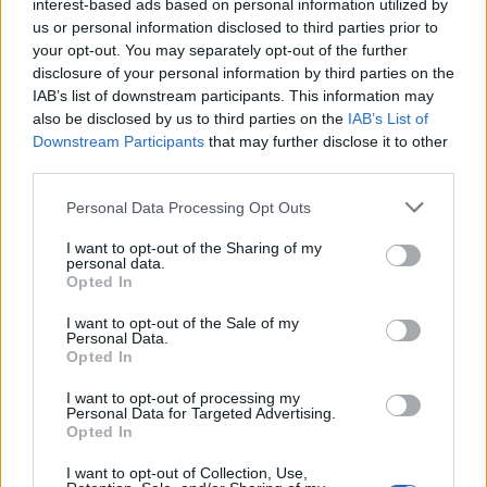
interest-based ads based on personal information utilized by
us or personal information disclosed to third parties prior to
your opt-out. You may separately opt-out of the further
disclosure of your personal information by third parties on the
IAB’s list of downstream participants. This information may
also be disclosed by us to third parties on the
IAB’s List of
Downstream Participants
that may further disclose it to other
third parties.
Staran luetuimmat
Personal Data Processing Opt Outs
1
I want to opt-out of the Sharing of my
personal data.
Opted In
I want to opt-out of the Sale of my
Personal Data.
Opted In
I want to opt-out of processing my
UUTISET
Personal Data for Targeted Advertising.
Opted In
Leskeneläke ei kuulu kaikille –
I want to opt-out of Collection, Use,