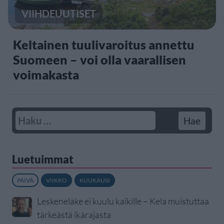
VIIHDEUUTISET
Keltainen tuulivaroitus annettu
Suomeen – voi olla vaarallisen
voimakasta
Luetuimmat
PÄIVÄ
VIIKKO
KUUKAUSI
Leskeneläke ei kuulu kaikille – Kela muistuttaa
tärkeästä ikärajasta