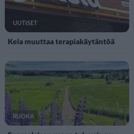
UUTISET
Kela muuttaa terapiakäytäntöä
RUOKA