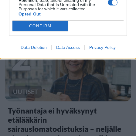
Retention, Sale, and/or Sharing of my
Kela muistuttaa tärkeästä
Personal Data that Is Unrelated with the
Purposes for which it was collected.
ikärajasta
Opted Out
CONFIRM
2
Data Deletion
Data Access
Privacy Policy
UUTISET
Työnantaja ei hyväksynyt
etälääkärin
sairauslomatodistuksia – neljälle