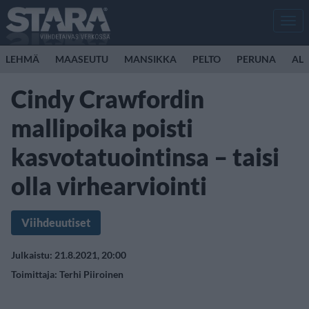
Men
LEHMÄ
MAASEUTU
MANSIKKA
PELTO
PERUNA
ALL
Cindy Crawfordin
mallipoika poisti
kasvotatuointinsa – taisi
olla virhearviointi
Viihdeuutiset
Julkaistu: 21.8.2021, 20:00
Toimittaja:
Terhi Piiroinen