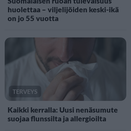
Suomalaisen ruoan tulevaisuus
huolettaa – viljelijöiden keski-ikä
on jo 55 vuotta
TERVEYS
Kaikki kerralla: Uusi nenäsumute
suojaa flunssilta ja allergioilta