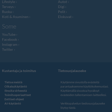
Lifestyle
Autot
Terveys
Digi
Ruoka
Pelit
Koti & Asuminen
Elokuvat
Some
YouTube
Facebook
Instagram
Twitter
Kustantaja ja toimitus
Tietosuojalauseke
Tietoa meistä
Käytämme sivustolla evästeitä
Oikaisukäytäntö
parantaaksemme käyttökokemustasi.
Ilmoita virheestä
Käyttämällä sivustoa hyväksyt
Toimitusperiaatteet
evästeiden tallentamisen laitteellesi.
Eettiset ohjeet
AI-käytäntö
Verkkopalvelun
tiedosuojalauseke
löytyy tästä
.