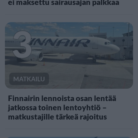
ei maksettu sairausajan palkkaa
3
MATKAILU
Finnairin lennoista osan lentää
jatkossa toinen lentoyhtiö –
matkustajille tärkeä rajoitus