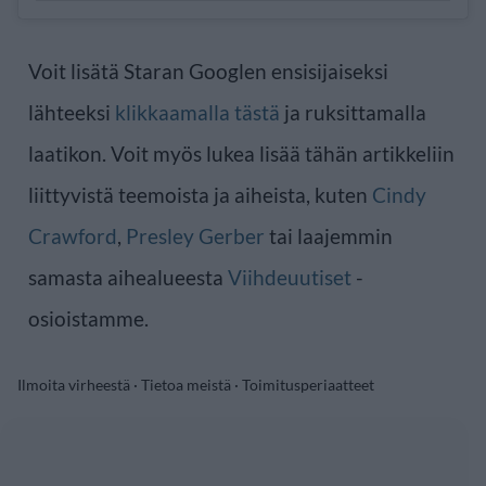
Voit lisätä Staran Googlen ensisijaiseksi
lähteeksi
klikkaamalla tästä
ja ruksittamalla
laatikon. Voit myös lukea lisää tähän artikkeliin
liittyvistä teemoista ja aiheista, kuten
Cindy
Crawford
,
Presley Gerber
tai laajemmin
samasta aihealueesta
Viihdeuutiset
-
osioistamme.
Ilmoita virheestä
·
Tietoa meistä
·
Toimitusperiaatteet