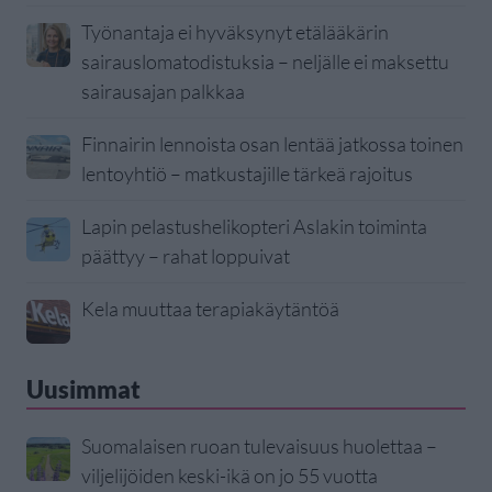
Työnantaja ei hyväksynyt etälääkärin
sairauslomatodistuksia – neljälle ei maksettu
sairausajan palkkaa
Finnairin lennoista osan lentää jatkossa toinen
lentoyhtiö – matkustajille tärkeä rajoitus
Lapin pelastushelikopteri Aslakin toiminta
päättyy – rahat loppuivat
Kela muuttaa terapiakäytäntöä
Uusimmat
Suomalaisen ruoan tulevaisuus huolettaa –
viljelijöiden keski-ikä on jo 55 vuotta