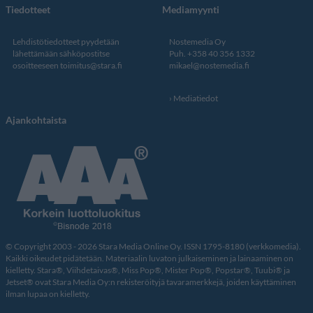
Tiedotteet
Mediamyynti
Lehdistötiedotteet pyydetään
Nostemedia Oy
lähettämään sähköpostitse
Puh. +358 40 356 1332
osoitteeseen
toimitus@stara.fi
mikael@nostemedia.fi
Mediatiedot
Ajankohtaista
© Copyright 2003 - 2026 Stara Media Online Oy. ISSN 1795-8180 (verkkomedia).
Kaikki oikeudet pidätetään. Materiaalin luvaton julkaiseminen ja lainaaminen on
kielletty. Stara®, Viihdetaivas®, Miss Pop®, Mister Pop®, Popstar®, Tuubi® ja
Jetset® ovat Stara Media Oy:n rekisteröityjä tavaramerkkejä, joiden käyttäminen
ilman lupaa on kielletty.