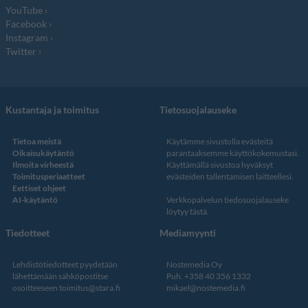
YouTube
Facebook
Instagram
Twitter
Kustantaja ja toimitus
Tietosuojalauseke
Tietoa meistä
Käytämme sivustolla evästeitä
Oikaisukäytäntö
parantaaksemme käyttökokemustasi.
Ilmoita virheestä
Käyttämällä sivustoa hyväksyt
Toimitusperiaatteet
evästeiden tallentamisen laitteellesi.
Eettiset ohjeet
AI-käytäntö
Verkkopalvelun
tiedosuojalauseke
löytyy tästä
.
Tiedotteet
Mediamyynti
Lehdistötiedotteet pyydetään
Nostemedia Oy
lähettämään sähköpostitse
Puh. +358 40 356 1332
osoitteeseen
toimitus@stara.fi
mikael@nostemedia.fi