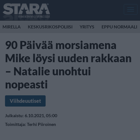
Men
MIRELLA
KESKUSRIKOSPOLIISI
YRITYS
EPPU NORMAALI
90 Päivää morsiamena
Mike löysi uuden rakkaan
– Natalie unohtui
nopeasti
Viihdeuutiset
Julkaistu: 6.10.2021, 05:00
Toimittaja:
Terhi Piiroinen