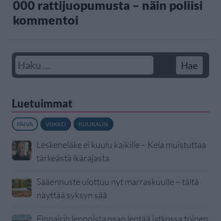
000 rattijuopumusta – näin poliisi
kommentoi
Luetuimmat
PÄIVÄ
VIIKKO
KUUKAUSI
Leskeneläke ei kuulu kaikille – Kela muistuttaa
tärkeästä ikärajasta
Sääennuste ulottuu nyt marraskuulle – tältä
näyttää syksyn sää
Finnairin lennoista osan lentää jatkossa toinen