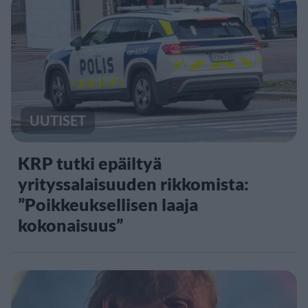
UUTISET
KRP tutki epäiltyä
yrityssalaisuuden rikkomista:
”Poikkeuksellisen laaja
kokonaisuus”