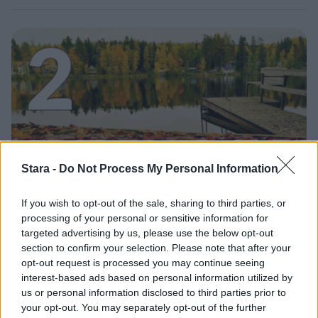
2
VIIHDEUUTISET
Stara -
Do Not Process My Personal Information
Sääennuste ulottuu nyt
If you wish to opt-out of the sale, sharing to third parties, or
processing of your personal or sensitive information for
marraskuulle – tältä näyttää
targeted advertising by us, please use the below opt-out
syksyn sää
section to confirm your selection. Please note that after your
opt-out request is processed you may continue seeing
interest-based ads based on personal information utilized by
us or personal information disclosed to third parties prior to
your opt-out. You may separately opt-out of the further