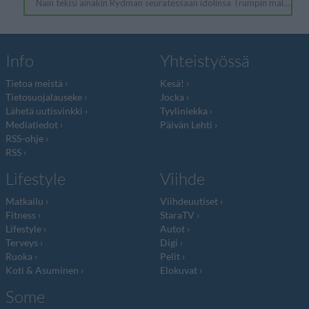
Info
Yhteistyössä
Tietoa meistä
Kesä!
Tietosuojalauseke
Jocka
Lähetä uutisvinkki
Tyyliniekka
Mediatiedot
Päivän Lehti
RSS-ohje
RSS
Lifestyle
Viihde
Matkailu
Viihdeuutiset
Fitness
StaraTV
Lifestyle
Autot
Terveys
Digi
Ruoka
Pelit
Koti & Asuminen
Elokuvat
Some