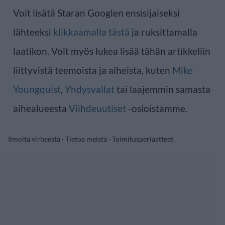
Voit lisätä Staran Googlen ensisijaiseksi
lähteeksi
klikkaamalla tästä
ja ruksittamalla
laatikon. Voit myös lukea lisää tähän artikkeliin
liittyvistä teemoista ja aiheista, kuten
Mike
Youngquist
,
Yhdysvallat
tai laajemmin samasta
aihealueesta
Viihdeuutiset
-osioistamme.
Ilmoita virheestä
·
Tietoa meistä
·
Toimitusperiaatteet