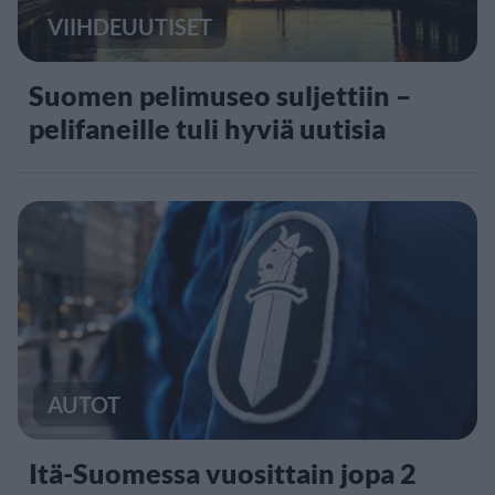
VIIHDEUUTISET
Suomen pelimuseo suljettiin –
pelifaneille tuli hyviä uutisia
AUTOT
Itä-Suomessa vuosittain jopa 2