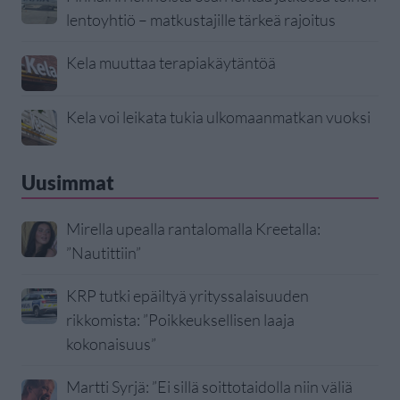
lentoyhtiö – matkustajille tärkeä rajoitus
Kela muuttaa terapiakäytäntöä
Kela voi leikata tukia ulkomaanmatkan vuoksi
Uusimmat
Mirella upealla rantalomalla Kreetalla:
”Nautittiin”
KRP tutki epäiltyä yrityssalaisuuden
rikkomista: ”Poikkeuksellisen laaja
kokonaisuus”
Martti Syrjä: ”Ei sillä soittotaidolla niin väliä