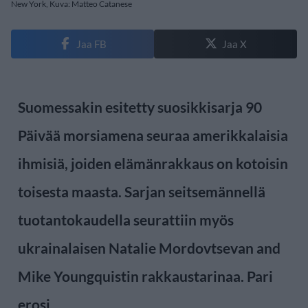
New York, Kuva: Matteo Catanese
Jaa FB
Jaa X
Suomessakin esitetty suosikkisarja 90
Päivää morsiamena seuraa amerikkalaisia
ihmisiä, joiden elämänrakkaus on kotoisin
toisesta maasta. Sarjan seitsemännellä
tuotantokaudella seurattiin myös
ukrainalaisen Natalie Mordovtsevan and
Mike Youngquistin rakkaustarinaa. Pari
erosi.