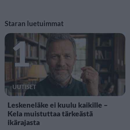
Staran luetuimmat
1
UUTISET
Leskeneläke ei kuulu kaikille –
Kela muistuttaa tärkeästä
ikärajasta