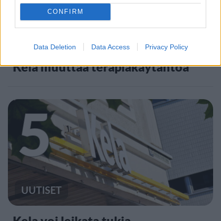
CONFIRM
UUTISET
Data Deletion
Data Access
Privacy Policy
Kela muuttaa terapiakäytäntöä
5
UUTISET
Kela voi leikata tukia