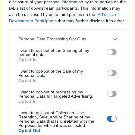
3
disclosure of your personal information by third parties on the
IAB’s list of downstream participants. This information may
also be disclosed by us to third parties on the
IAB’s List of
Downstream Participants
that may further disclose it to other
third parties.
Personal Data Processing Opt Outs
MATKAILU
I want to opt-out of the Sharing of my
personal data.
Opted In
Finnairin lennoista osan lentää
jatkossa toinen lentoyhtiö –
I want to opt-out of the Sale of my
Personal Data.
matkustajille tärkeä rajoitus
Opted In
I want to opt-out of processing my
Personal Data for Targeted Advertising.
Opted In
4
I want to opt-out of Collection, Use,
Retention, Sale, and/or Sharing of my
Personal Data that Is Unrelated with the
Purposes for which it was collected.
Opted Out