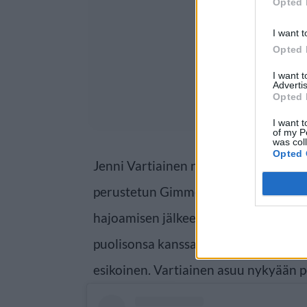
Opted 
I want t
Opted 
I want 
Advertis
Opted 
I want t
of my P
was col
Opted 
Jenni Vartiainen nousi julkisuuteen 
perustetun Gimmel-yhtyeen ansiosta, 
hajoamisen jälkeen menestyksekkään 
puolisonsa kanssa ennestään yksi lap
esikoinen. Vartiainen asuu nykyään 