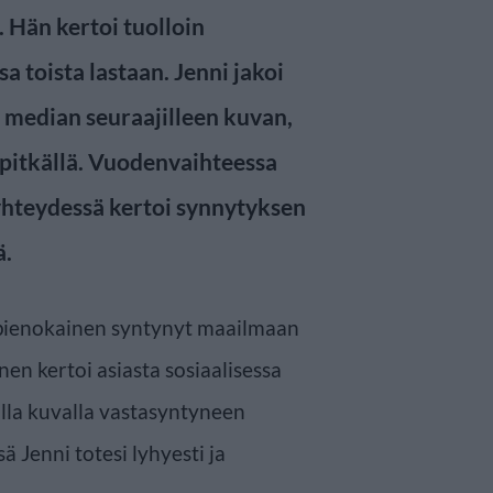
 Hän kertoi tuolloin
a toista lastaan. Jenni jakoi
 median seuraajilleen kuvan,
 pitkällä. Vuodenvaihteessa
 yhteydessä kertoi synnytyksen
ä.
 pienokainen syntynyt maailmaan
nen kertoi asiasta sosiaalisessa
lla kuvalla vastasyntyneen
 Jenni totesi lyhyesti ja