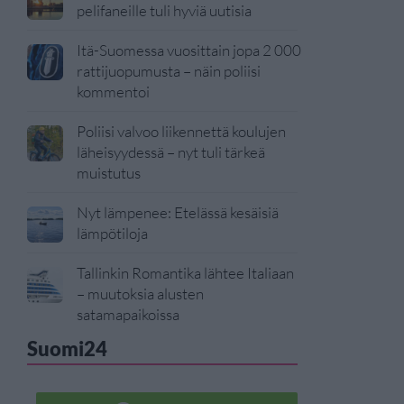
pelifaneille tuli hyviä uutisia
Itä-Suomessa vuosittain jopa 2 000
rattijuopumusta – näin poliisi
kommentoi
Poliisi valvoo liikennettä koulujen
läheisyydessä – nyt tuli tärkeä
muistutus
Nyt lämpenee: Etelässä kesäisiä
lämpötiloja
Tallinkin Romantika lähtee Italiaan
– muutoksia alusten
satamapaikoissa
Suomi24