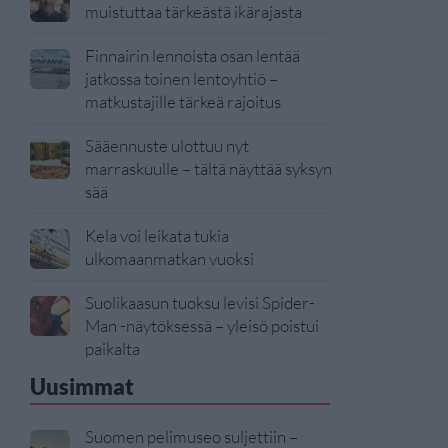
muistuttaa tärkeästä ikärajasta
Finnairin lennoista osan lentää
jatkossa toinen lentoyhtiö –
matkustajille tärkeä rajoitus
Sääennuste ulottuu nyt
marraskuulle – tältä näyttää syksyn
sää
Kela voi leikata tukia
ulkomaanmatkan vuoksi
Suolikaasun tuoksu levisi Spider-
Man -näytöksessä – yleisö poistui
paikalta
Uusimmat
Suomen pelimuseo suljettiin –