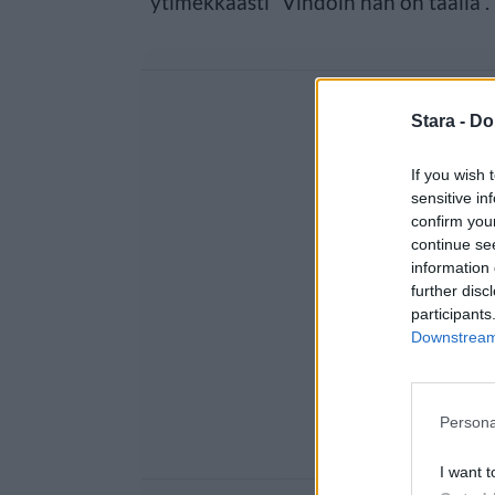
ytimekkäästi ”Vihdoin hän on täällä”.
Stara -
Do
If you wish 
sensitive in
confirm you
continue se
information 
further disc
participants
Downstream 
Persona
I want t