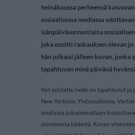
heinäkuussa perheensä kasvavan.
sosiaalisessa mediassa odottavans
isänpäiväsunnuntaina sosiaalisen
joka osoitti raskauksen olevan jo
hän julkaisi jälleen kuvan, jonka
tapahtuvan minä päivänä hyväns
Nyt odotettu hetki on tapahtunut ja
New Yorkissa, Yhdysvalloissa. Vartiai
mediassa julkaisemallaan ihastuttava
pienoisesta kädestä. Kuvan yhteydessä