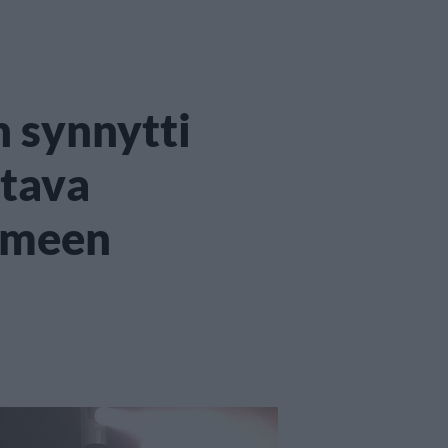
n synnytti
ttava
omeen