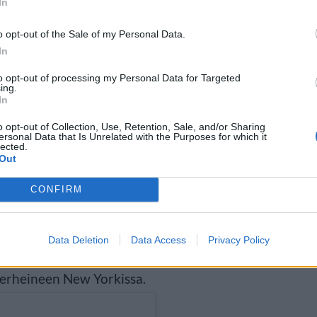
In
o opt-out of the Sale of my Personal Data.
In
to opt-out of processing my Personal Data for Targeted
ing.
In
o opt-out of Collection, Use, Retention, Sale, and/or Sharing
ersonal Data that Is Unrelated with the Purposes for which it
lected.
Out
aikoinaan Popstars-ohjelmassa
CONFIRM
ja aloitti tyttöbändin
uran sooloartistina. Hänellä on
Data Deletion
Data Access
Privacy Policy
si, lokakuussa 2019 syntynyt
perheineen New Yorkissa.