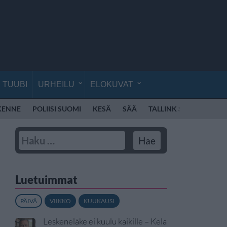
TUUBI
URHEILU
ELOKUVAT
IKENNE
POLIISI SUOMI
KESÄ
SÄÄ
TALLINK SILJA
POK
Luetuimmat
PÄIVÄ
VIIKKO
KUUKAUSI
Leskeneläke ei kuulu kaikille – Kela