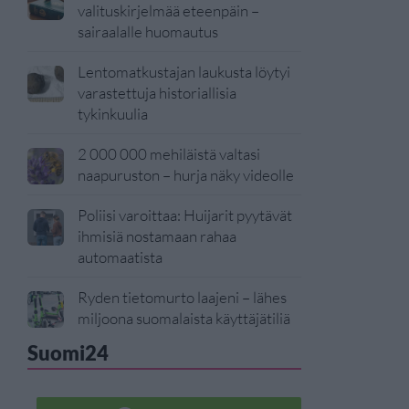
valituskirjelmää eteenpäin –
sairaalalle huomautus
Lentomatkustajan laukusta löytyi
varastettuja historiallisia
tykinkuulia
2 000 000 mehiläistä valtasi
naapuruston – hurja näky videolle
Poliisi varoittaa: Huijarit pyytävät
ihmisiä nostamaan rahaa
automaatista
Ryden tietomurto laajeni – lähes
miljoona suomalaista käyttäjätiliä
Suomi24