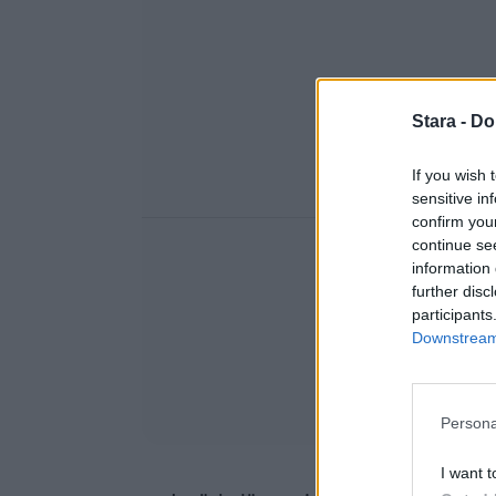
Stara -
Do
If you wish 
sensitive in
confirm you
continue se
information 
further disc
participants
Downstream 
Persona
I want t