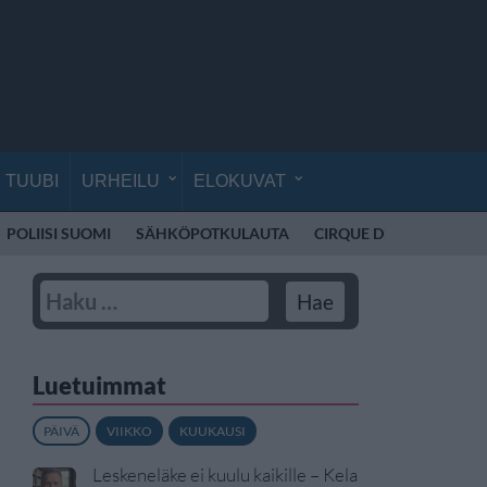
TUUBI
URHEILU
ELOKUVAT
POLIISI SUOMI
SÄHKÖPOTKULAUTA
CIRQUE DU SOLEIL
K
Luetuimmat
PÄIVÄ
VIIKKO
KUUKAUSI
Leskeneläke ei kuulu kaikille – Kela