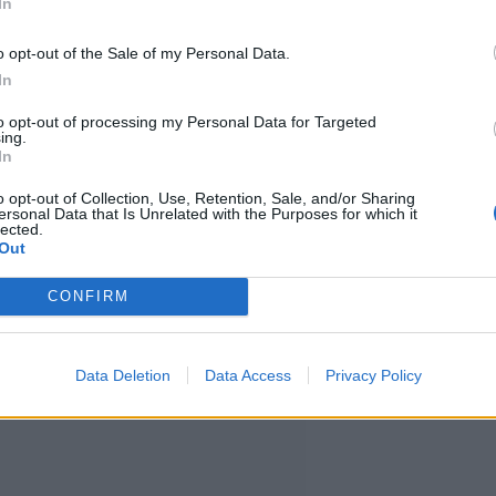
tivaali juhlii ensi vuonna 15.
In
unniaksi katamme pöydän taatusti
o opt-out of the Sale of my Personal Data.
In
oden kattauksesta tapahtuman
to opt-out of processing my Personal Data for Targeted
kaistaan syksyllä, paljastaa
ing.
In
likkö Anniina Havukainen.
o opt-out of Collection, Use, Retention, Sale, and/or Sharing
ersonal Data that Is Unrelated with the Purposes for which it
lected.
 marssitettiin esimerkiksi Behm,
Out
, JVG, Juha Tapio, Arttu Wiskari,
CONFIRM
ävät.
Data Deletion
Data Access
Privacy Policy