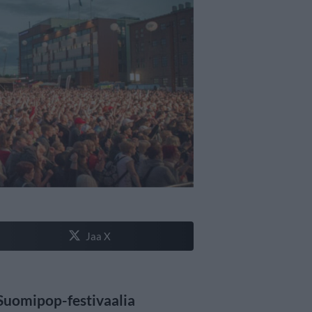
Jaa X
Suomipop-festivaalia