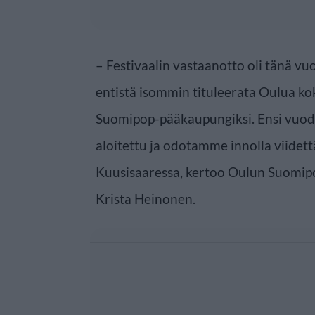
– Festivaalin vastaanotto oli tänä v
entistä isommin tituleerata Oulua k
Suomipop-pääkaupungiksi. Ensi vuod
aloitettu ja odotamme innolla viide
Kuusisaaressa, kertoo Oulun Suomipo
Krista Heinonen.