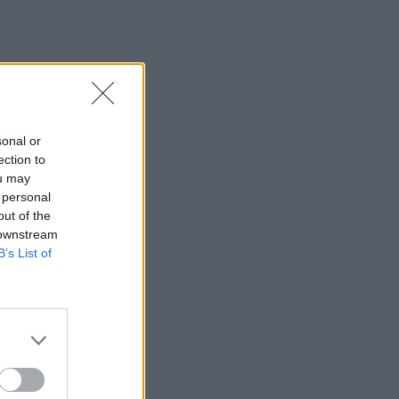
sonal or
ection to
ou may
 personal
out of the
 downstream
B’s List of