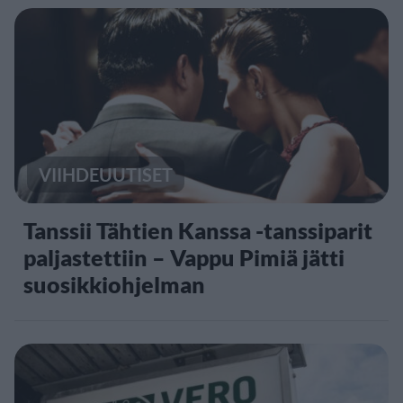
VIIHDEUUTISET
Tanssii Tähtien Kanssa -tanssiparit
paljastettiin – Vappu Pimiä jätti
suosikkiohjelman