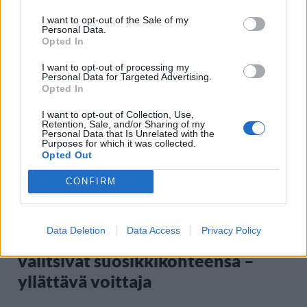
I want to opt-out of the Sale of my
Personal Data.
Opted In
Staran luetuimmat
I want to opt-out of processing my
1
Personal Data for Targeted Advertising.
Opted In
I want to opt-out of Collection, Use,
Retention, Sale, and/or Sharing of my
Personal Data that Is Unrelated with the
Purposes for which it was collected.
Opted Out
CONFIRM
MATKAILU
Data Deletion
Data Access
Privacy Policy
Maailman eniten matkustaneet
valitsivat suosikkikohteensa –
yllättävä voittaja