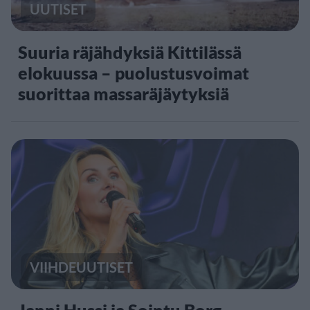
UUTISET
Suuria räjähdyksiä Kittilässä
elokuussa – puolustusvoimat
suorittaa massaräjäytyksiä
VIIHDEUUTISET
Janni Hussi ja Sointu Borg