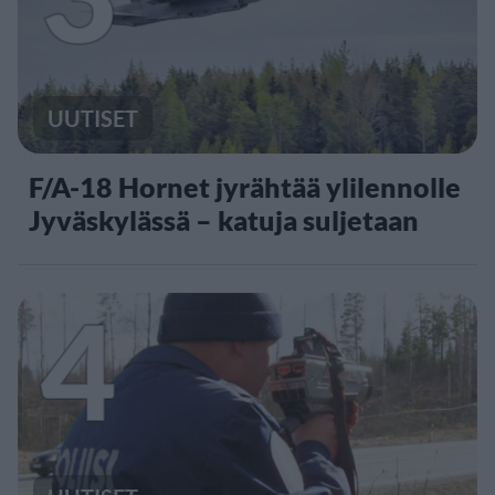
UUTISET
F/A-18 Hornet jyrähtää ylilennolle
Jyväskylässä – katuja suljetaan
4