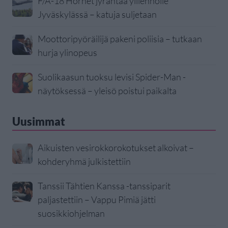
F/A-18 Hornet jyrähtää ylilennolle
Jyväskylässä – katuja suljetaan
Moottoripyöräilijä pakeni poliisia – tutkaan
hurja ylinopeus
Suolikaasun tuoksu levisi Spider-Man -
näytöksessä – yleisö poistui paikalta
Uusimmat
Aikuisten vesirokkorokotukset alkoivat –
kohderyhmä julkistettiin
Tanssii Tähtien Kanssa -tanssiparit
paljastettiin – Vappu Pimiä jätti
suosikkiohjelman