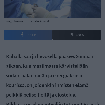
Kirurgit työssään, Kuva: Jafar Ahmed
Jaa FB
Jaa X
Rahalla saa ja hevosella pääsee. Samaan
aikaan, kun maailmassa kärvistellään
sodan, nälänhädän ja energiakriisin
kourissa, on joidenkin ihmisten elämä
pelkkiä peliselfieitä ja elostelua.
Rikkaaseen elämäntyyliin tottunut Beverly