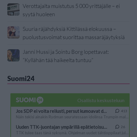
Verottajalta muistutus 5 000 yrittäjälle – ei
syytä huoleen
Suuria räjähdyksiä Kittilässä elokuussa –
puolustusvoimat suorittaa massaräjäytyksiä
Janni Hussi ja Sointu Borg lopettavat:
”Kyllähän tää haikeelta tuntuu”
Suomi24