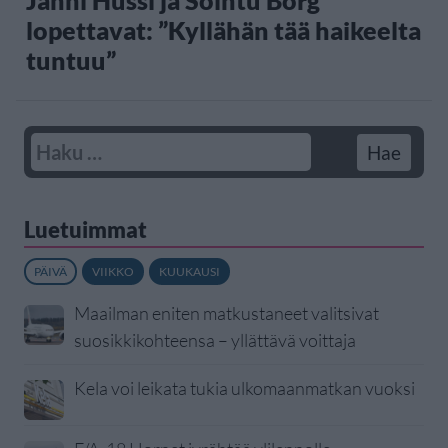
lopettavat: ”Kyllähän tää haikeelta
tuntuu”
Luetuimmat
PÄIVÄ
VIIKKO
KUUKAUSI
Maailman eniten matkustaneet valitsivat
suosikkikohteensa – yllättävä voittaja
Kela voi leikata tukia ulkomaanmatkan vuoksi