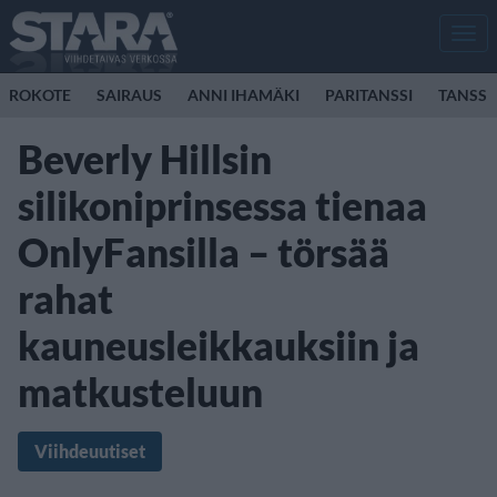
Men
ROKOTE
SAIRAUS
ANNI IHAMÄKI
PARITANSSI
TANSSI
Beverly Hillsin
silikoniprinsessa tienaa
OnlyFansilla – törsää
rahat
kauneusleikkauksiin ja
matkusteluun
Viihdeuutiset