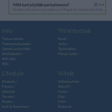
Info
Yhteistyössä
Tietoa meistä
Kesä!
Tietosuojalauseke
Jocka
Lähetä uutisvinkki
Tyyliniekka
Mediatiedot
Päivän Lehti
RSS-ohje
RSS
Lifestyle
Viihde
Matkailu
Viihdeuutiset
Fitness
StaraTV
Lifestyle
Autot
Terveys
Digi
Ruoka
Pelit
Koti & Asuminen
Elokuvat