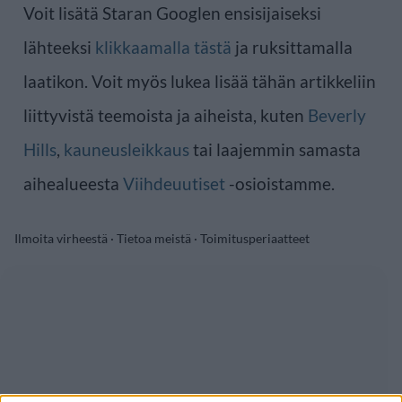
Voit lisätä Staran Googlen ensisijaiseksi
lähteeksi
klikkaamalla tästä
ja ruksittamalla
laatikon. Voit myös lukea lisää tähän artikkeliin
liittyvistä teemoista ja aiheista, kuten
Beverly
Hills
,
kauneusleikkaus
tai laajemmin samasta
aihealueesta
Viihdeuutiset
-osioistamme.
Ilmoita virheestä
·
Tietoa meistä
·
Toimitusperiaatteet