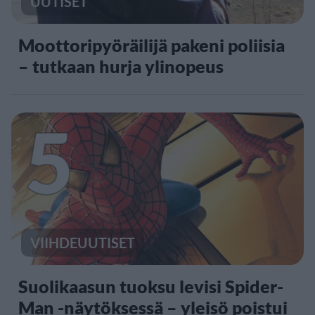
UUTISET
Moottoripyöräilijä pakeni poliisia
– tutkaan hurja ylinopeus
5
VIIHDEUUTISET
Suolikaasun tuoksu levisi Spider-
Man -näytöksessä – yleisö poistui