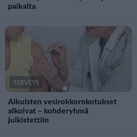
paikalta
TERVEYS
Aikuisten vesirokkorokotukset
alkoivat – kohderyhmä
julkistettiin