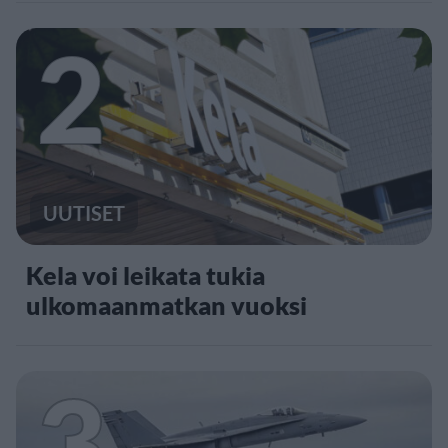
2
UUTISET
Kela voi leikata tukia
ulkomaanmatkan vuoksi
3