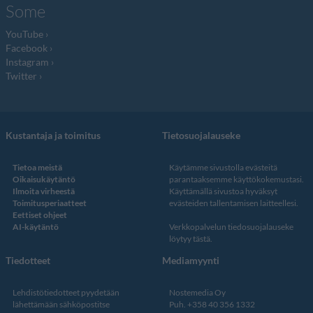
Some
YouTube
Facebook
Instagram
Twitter
Kustantaja ja toimitus
Tietosuojalauseke
Tietoa meistä
Käytämme sivustolla evästeitä
Oikaisukäytäntö
parantaaksemme käyttökokemustasi.
Ilmoita virheestä
Käyttämällä sivustoa hyväksyt
Toimitusperiaatteet
evästeiden tallentamisen laitteellesi.
Eettiset ohjeet
AI-käytäntö
Verkkopalvelun
tiedosuojalauseke
löytyy tästä
.
Tiedotteet
Mediamyynti
Lehdistötiedotteet pyydetään
Nostemedia Oy
lähettämään sähköpostitse
Puh. +358 40 356 1332