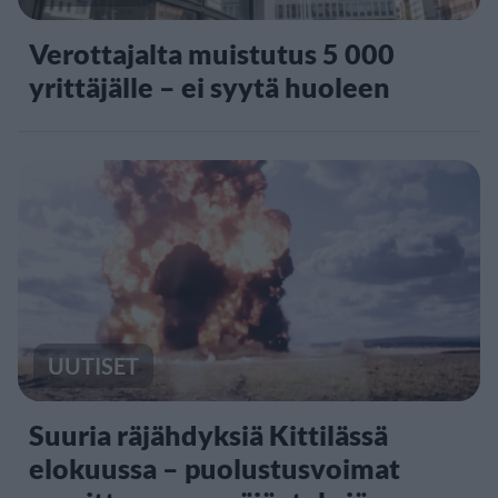
Verottajalta muistutus 5 000
yrittäjälle – ei syytä huoleen
UUTISET
Suuria räjähdyksiä Kittilässä
elokuussa – puolustusvoimat