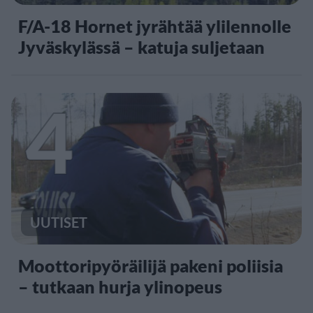
F/A-18 Hornet jyrähtää ylilennolle
Jyväskylässä – katuja suljetaan
4
UUTISET
Moottoripyöräilijä pakeni poliisia
– tutkaan hurja ylinopeus