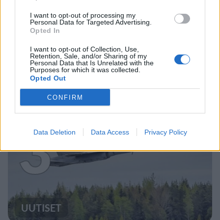
I want to opt-out of processing my
Personal Data for Targeted Advertising.
Opted In
UUTISET
I want to opt-out of Collection, Use,
Retention, Sale, and/or Sharing of my
Personal Data that Is Unrelated with the
Kela voi leikata tukia
Purposes for which it was collected.
Opted Out
ulkomaanmatkan vuoksi
CONFIRM
3
Data Deletion
Data Access
Privacy Policy
UUTISET