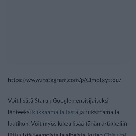
https://www.instagram.com/p/ClmcTxyttou/
Voit lisätä Staran Googlen ensisijaiseksi
lähteeksi
klikkaamalla tästä
ja ruksittamalla
laatikon. Voit myös lukea lisää tähän artikkeliin
liittyvistä teemoista ja aiheista, kuten
Chisu
tai