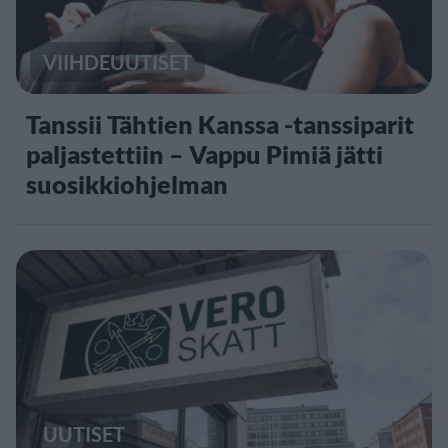
VIIHDEUUTISET
Tanssii Tähtien Kanssa -tanssiparit
paljastettiin – Vappu Pimiä jätti
suosikkiohjelman
UUTISET