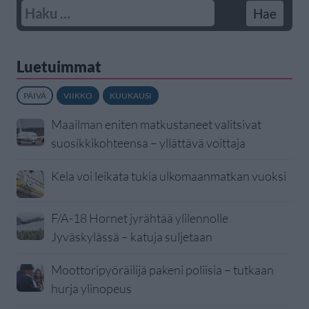
Luetuimmat
PÄIVÄ
VIIKKO
KUUKAUSI
Maailman eniten matkustaneet valitsivat
suosikkikohteensa – yllättävä voittaja
Kela voi leikata tukia ulkomaanmatkan vuoksi
F/A-18 Hornet jyrähtää ylilennolle
Jyväskylässä – katuja suljetaan
Moottoripyöräilijä pakeni poliisia – tutkaan
hurja ylinopeus