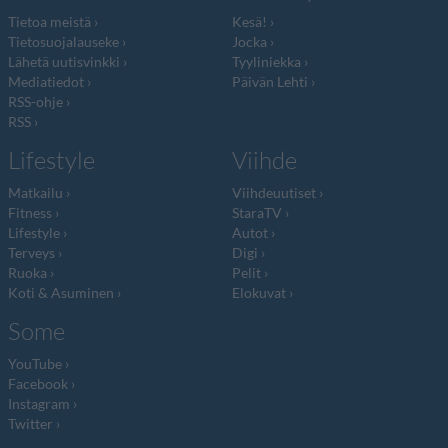
Tietoa meistä
Kesä!
Tietosuojalauseke
Jocka
Lähetä uutisvinkki
Tyyliniekka
Mediatiedot
Päivän Lehti
RSS-ohje
RSS
Lifestyle
Viihde
Matkailu
Viihdeuutiset
Fitness
StaraTV
Lifestyle
Autot
Terveys
Digi
Ruoka
Pelit
Koti & Asuminen
Elokuvat
Some
YouTube
Facebook
Instagram
Twitter