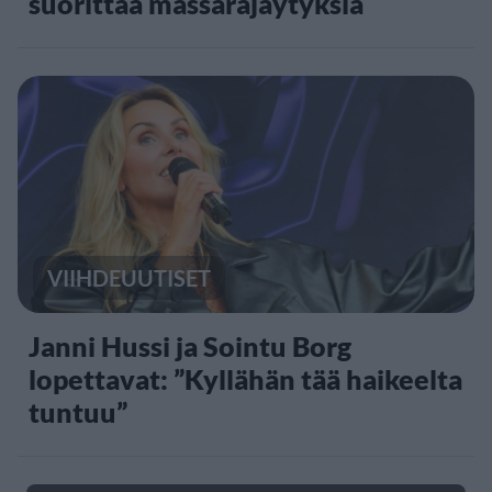
suorittaa massaräjäytyksiä
VIIHDEUUTISET
Janni Hussi ja Sointu Borg
lopettavat: ”Kyllähän tää haikeelta
tuntuu”