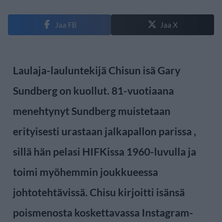
Jaa FB
Jaa X
Laulaja-lauluntekijä Chisun isä Gary
Sundberg on kuollut. 81-vuotiaana
menehtynyt Sundberg muistetaan
erityisesti urastaan jalkapallon parissa ,
sillä hän pelasi HIFKissa 1960-luvulla ja
toimi myöhemmin joukkueessa
johtotehtävissä. Chisu kirjoitti isänsä
poismenosta koskettavassa Instagram-