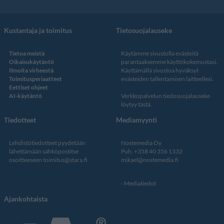
Kustantaja ja toimitus
Tietosuojalauseke
Tietoa meistä
Käytämme sivustolla evästeitä
Oikaisukäytäntö
parantaaksemme käyttökokemustasi.
Ilmoita virheestä
Käyttämällä sivustoa hyväksyt
Toimitusperiaatteet
evästeiden tallentamisen laitteellesi.
Eettiset ohjeet
AI-käytäntö
Verkkopalvelun
tiedosuojalauseke
löytyy tästä
.
Tiedotteet
Mediamyynti
Lehdistötiedotteet pyydetään
Nostemedia Oy
lähettämään sähköpostitse
Puh. +358 40 356 1332
osoitteeseen
toimitus@stara.fi
mikael@nostemedia.fi
Mediatiedot
Ajankohtaista