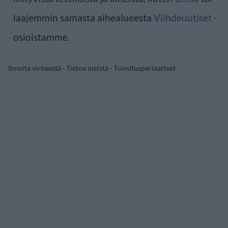
laajemmin samasta aihealueesta
Viihdeuutiset
-
osioistamme.
Ilmoita virheestä
·
Tietoa meistä
·
Toimitusperiaatteet