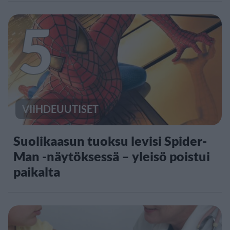
5
VIIHDEUUTISET
Suolikaasun tuoksu levisi Spider-
Man -näytöksessä – yleisö poistui
paikalta