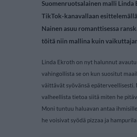
Suomenruotsalainen malli Linda 
TikTok-kanavallaan esittelemällä
Nainen asuu romanttisessa ransk
töitä niin mallina kuin vaikuttaja
Linda Ekroth on nyt halunnut avautua
vahingollista se on kun suositut maa
väittävät syövänsä epäterveellisesti.
valheellista tietoa siitä miten he pi
Moni tuntuu haluavan antaa ihmisille 
he voisivat syödä pizzaa ja hampurila