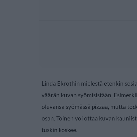
Linda Ekrothin mielestä etenkin sosia
väärän kuvan syömisistään. Esimerkik
olevansa syömässä pizzaa, mutta tode
osan. Toinen voi ottaa kuvan kauniis
tuskin koskee.