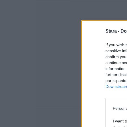
Stara -
Do
If you wish 
sensitive in
confirm you
continue se
information 
further disc
participants
Downstream 
Persona
I want t