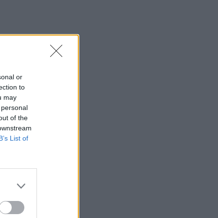
sonal or
ection to
ou may
 personal
out of the
 downstream
B’s List of