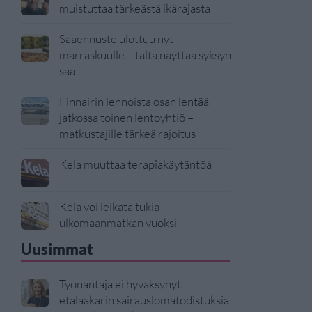
muistuttaa tärkeästä ikärajasta
Sääennuste ulottuu nyt
marraskuulle – tältä näyttää syksyn
sää
Finnairin lennoista osan lentää
jatkossa toinen lentoyhtiö –
matkustajille tärkeä rajoitus
Kela muuttaa terapiakäytäntöä
Kela voi leikata tukia
ulkomaanmatkan vuoksi
Uusimmat
Työnantaja ei hyväksynyt
etälääkärin sairauslomatodistuksia