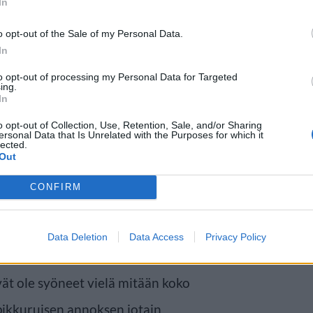
In
o opt-out of the Sale of my Personal Data.
In
to opt-out of processing my Personal Data for Targeted
ing.
In
o opt-out of Collection, Use, Retention, Sale, and/or Sharing
a hyvin shokissa siitä millaisia
ersonal Data that Is Unrelated with the Purposes for which it
lected.
 oli Pariisissa. Ensimmäiseksi
Out
täkään hoikkaa mallia, jolla ei ole
CONFIRM
ole sellaista tällä hetkellä.
Data Deletion
Data Access
Privacy Policy
ttävät olevansa terveitä,
eivät ole syöneet vielä mitään koko
 pikkuruisen annoksen jotain