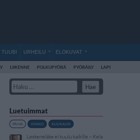
TUUBI
URHEILU
ELOKUVAT
LY
LIIKENNE
POLKUPYÖRÄ
PYÖRÄILY
LAPSET
LAPSI
Luetuimmat
PÄIVÄ
VIIKKO
KUUKAUSI
Leskeneläke ei kuulu kaikille – Kela