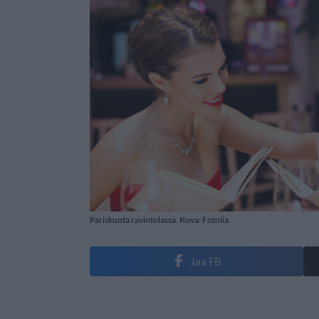
Pariskunta ravintolassa. Kuva: Fotolia
Jaa FB