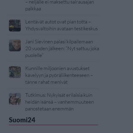
– neljälle ei maksettu sairausajan
palkkaa
Lentävät autot ovat pian totta –
Yhdysvaltoihin avataan testikeskus
Jani Sievinen palasi kilpailemaan
20 vuoden jälkeen: ”Nyt sattuu joka
puolelle”
Kunnille miljoonien avustukset
kävelyyn ja pyöräliikenteeseen –
tänne rahat menivät
Tutkimus: Nykyisät erilaisia kuin
heidän isänsä – vanhemmuuteen
panostetaan enemmän
Suomi24