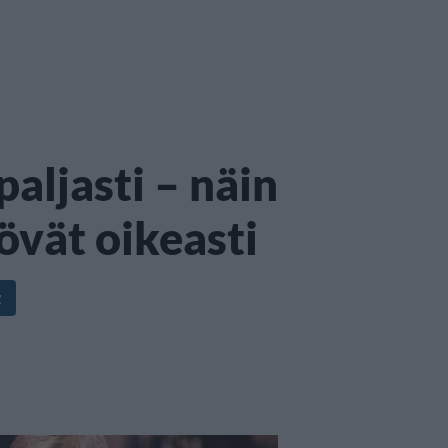
aljasti – näin
övät oikeasti
t