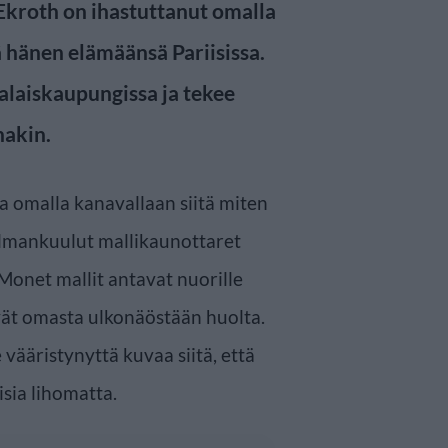
Ekroth on ihastuttanut omalla
 hänen elämäänsä Pariisissa.
alaiskaupungissa ja tekee
nakin.
 omalla kanavallaan siitä miten
ilmankuulut mallikaunottaret
 Monet mallit antavat nuorille
tävät omasta ulkonäöstään huolta.
vääristynyttä kuvaa siitä, että
isia lihomatta.