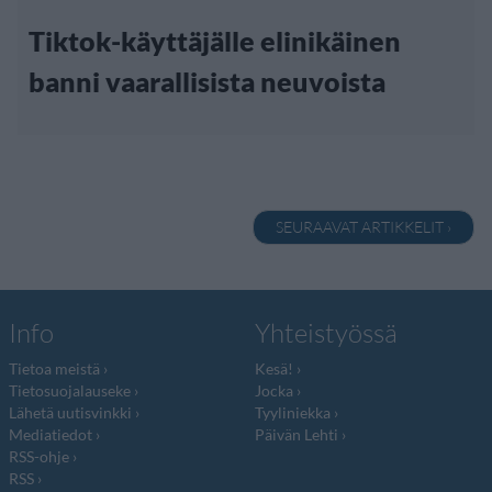
Tiktok-käyttäjälle elinikäinen
banni vaarallisista neuvoista
SEURAAVAT ARTIKKELIT ›
Info
Yhteistyössä
Tietoa meistä
Kesä!
Tietosuojalauseke
Jocka
Lähetä uutisvinkki
Tyyliniekka
Mediatiedot
Päivän Lehti
RSS-ohje
RSS