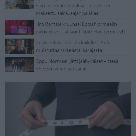
sairauslomatodistuksia – neljälle ei
maksettu sairausajan palkkaa
IIro Rantala kruunasi Eppu Normaalin
jäähyväiset – ylilyönti kuitenkin tyrmistytti
Leskeneläke ei kuulu kaikille – Kela
muistuttaa tärkeästä ikärajasta
Eppu Normaali jätti jäähyväiset – tässä
yhtyeen viimeiset sanat