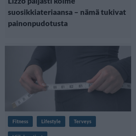
Lizzo paljasti kolme
suosikkiateriaansa – nämä tukivat
painonpudotusta
Fitness
Lifestyle
Terveys