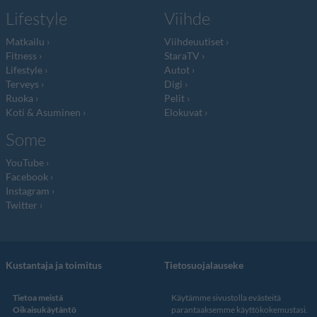
Lifestyle
Viihde
Matkailu
Viihdeuutiset
Fitness
StaraTV
Lifestyle
Autot
Terveys
Digi
Ruoka
Pelit
Koti & Asuminen
Elokuvat
Some
YouTube
Facebook
Instagram
Twitter
Kustantaja ja toimitus
Tietosuojalauseke
Tietoa meistä
Käytämme sivustolla evästeitä
Oikaisukäytäntö
parantaaksemme käyttökokemustasi.