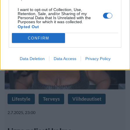
hengenvaarallista elinvauriota
I want to opt-out of Collection, Use,
Retention, Sale, and/or Sharing of my
Personal Data that Is Unrelated with the
Purposes for which it was collected.
Opted Out
CONFIRM
Data Deletion
Data Access
Privacy Policy
Lifestyle
Terveys
Viihdeuutiset
2.7.2025, 23:00