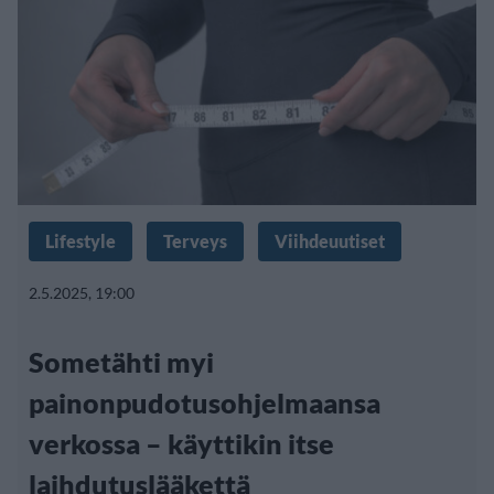
Lifestyle
Terveys
Viihdeuutiset
2.5.2025, 19:00
Sometähti myi
painonpudotusohjelmaansa
verkossa – käyttikin itse
laihdutuslääkettä