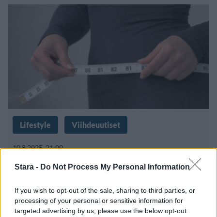
Lifestyle
Viihdeuutiset
10.8.2025, 21:00
Stara -
Do Not Process My Personal Information
Christopher Schwarzenegger
If you wish to opt-out of the sale, sharing to third parties, or
painonpudotuksestaan: ”Yritin
processing of your personal or sensitive information for
kaikkea”
targeted advertising by us, please use the below opt-out