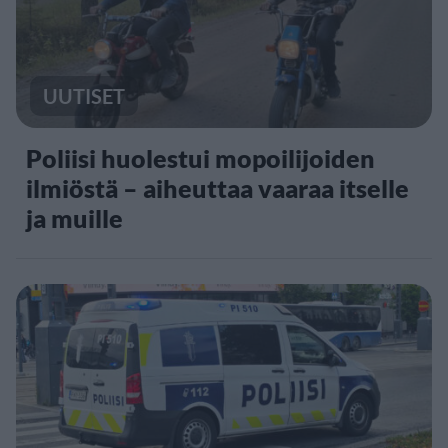
UUTISET
Poliisi huolestui mopoilijoiden
ilmiöstä – aiheuttaa vaaraa itselle
ja muille