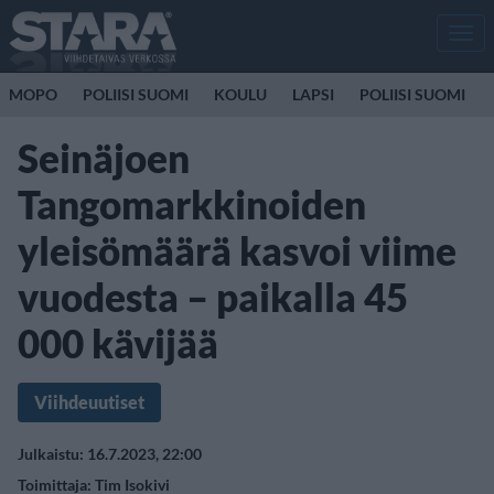
Men
MOPO
POLIISI SUOMI
KOULU
LAPSI
POLIISI SUOMI
Seinäjoen
Tangomarkkinoiden
yleisömäärä kasvoi viime
vuodesta – paikalla 45
000 kävijää
Viihdeuutiset
Julkaistu: 16.7.2023, 22:00
Toimittaja:
Tim Isokivi