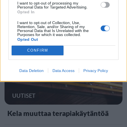
I want to opt-out of processing my
Finnairin lennoista osan lentää
Personal Data for Targeted Advertising.
Opted In
jatkossa toinen lentoyhtiö –
matkustajille tärkeä rajoitus
I want to opt-out of Collection, Use,
Retention, Sale, and/or Sharing of my
Personal Data that Is Unrelated with the
Purposes for which it was collected.
Opted Out
4
CONFIRM
Data Deletion
Data Access
Privacy Policy
UUTISET
Kela muuttaa terapiakäytäntöä