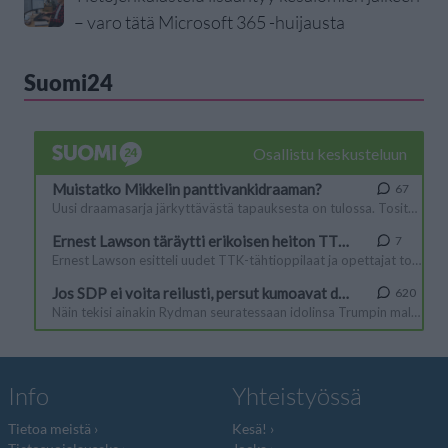
– varo tätä Microsoft 365 -huijausta
Suomi24
Info
Yhteistyössä
Tietoa meistä
Kesä!