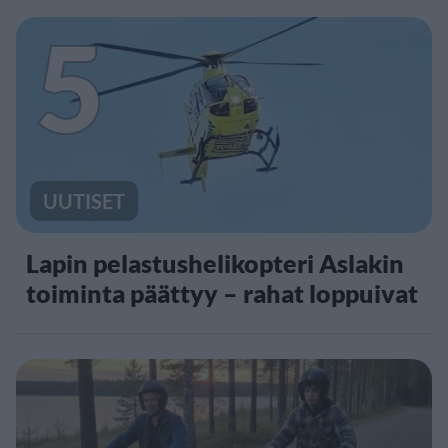
5
UUTISET
Lapin pelastushelikopteri Aslakin
toiminta päättyy – rahat loppuivat