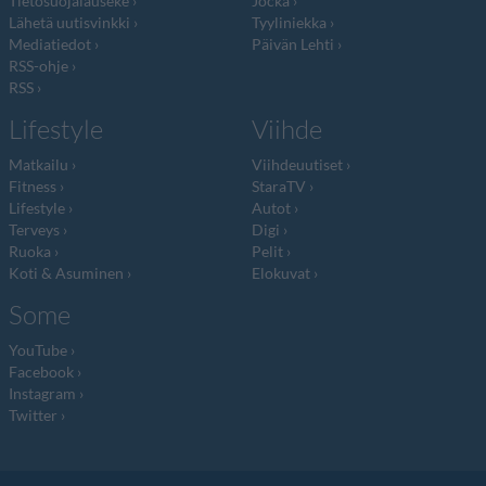
Tietosuojalauseke
Jocka
Lähetä uutisvinkki
Tyyliniekka
Mediatiedot
Päivän Lehti
RSS-ohje
RSS
Lifestyle
Viihde
Matkailu
Viihdeuutiset
Fitness
StaraTV
Lifestyle
Autot
Terveys
Digi
Ruoka
Pelit
Koti & Asuminen
Elokuvat
Some
YouTube
Facebook
Instagram
Twitter