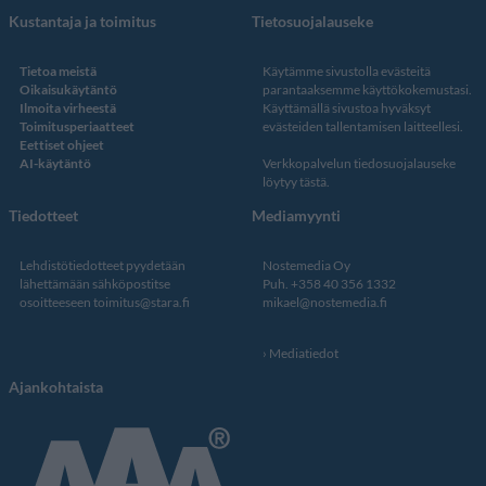
Kustantaja ja toimitus
Tietosuojalauseke
Tietoa meistä
Käytämme sivustolla evästeitä
Oikaisukäytäntö
parantaaksemme käyttökokemustasi.
Ilmoita virheestä
Käyttämällä sivustoa hyväksyt
Toimitusperiaatteet
evästeiden tallentamisen laitteellesi.
Eettiset ohjeet
AI-käytäntö
Verkkopalvelun
tiedosuojalauseke
löytyy tästä
.
Tiedotteet
Mediamyynti
Lehdistötiedotteet pyydetään
Nostemedia Oy
lähettämään sähköpostitse
Puh. +358 40 356 1332
osoitteeseen
toimitus@stara.fi
mikael@nostemedia.fi
Mediatiedot
Ajankohtaista