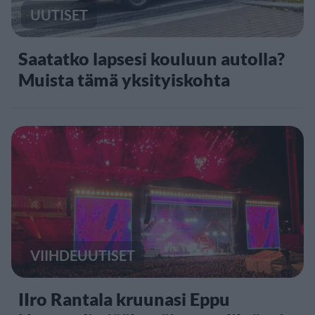
UUTISET
Saatatko lapsesi kouluun autolla?
Muista tämä yksityiskohta
VIIHDEUUTISET
IIro Rantala kruunasi Eppu