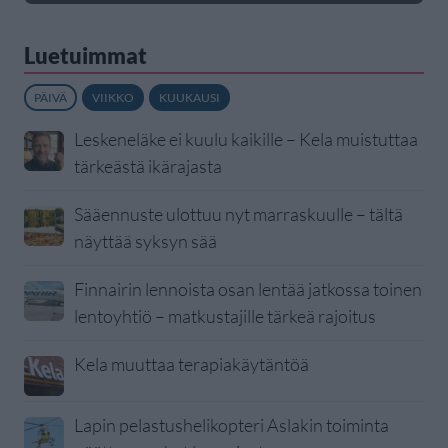
Luetuimmat
PÄIVÄ
VIIKKO
KUUKAUSI
Leskeneläke ei kuulu kaikille – Kela muistuttaa
tärkeästä ikärajasta
Sääennuste ulottuu nyt marraskuulle – tältä
näyttää syksyn sää
Finnairin lennoista osan lentää jatkossa toinen
lentoyhtiö – matkustajille tärkeä rajoitus
Kela muuttaa terapiakäytäntöä
Lapin pelastushelikopteri Aslakin toiminta