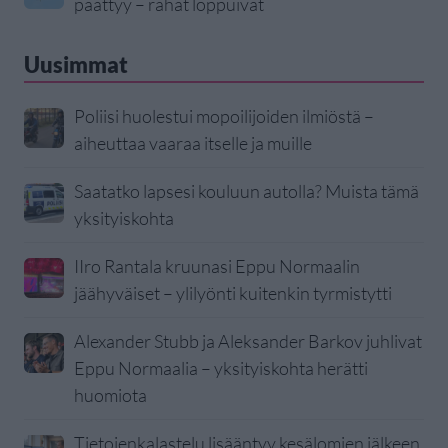
päättyy – rahat loppuivat
Uusimmat
Poliisi huolestui mopoilijoiden ilmiöstä –
aiheuttaa vaaraa itselle ja muille
Saatatko lapsesi kouluun autolla? Muista tämä
yksityiskohta
IIro Rantala kruunasi Eppu Normaalin
jäähyväiset – ylilyönti kuitenkin tyrmistytti
Alexander Stubb ja Aleksander Barkov juhlivat
Eppu Normaalia – yksityiskohta herätti
huomiota
Tietojenkalastelu lisääntyy kesälomien jälkeen