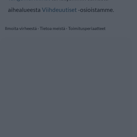
aihealueesta
Viihdeuutiset
-osioistamme.
Ilmoita virheestä
·
Tietoa meistä
·
Toimitusperiaatteet