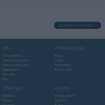
SEURAAVAT ARTIKKELIT ›
Info
Yhteistyössä
Tietoa meistä
Kesä!
Tietosuojalauseke
Jocka
Lähetä uutisvinkki
Tyyliniekka
Mediatiedot
Päivän Lehti
RSS-ohje
RSS
Lifestyle
Viihde
Matkailu
Viihdeuutiset
Fitness
StaraTV
Lifestyle
Autot