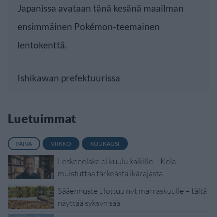
Japanissa avataan tänä kesänä maailman
ensimmäinen Pokémon-teemainen
lentokenttä.
Ishikawan prefektuurissa
Luetuimmat
PÄIVÄ
VIIKKO
KUUKAUSI
Leskeneläke ei kuulu kaikille – Kela
muistuttaa tärkeästä ikärajasta
Sääennuste ulottuu nyt marraskuulle – tältä
näyttää syksyn sää