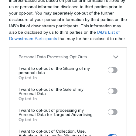
interest-based ads based on personal information utilized by
us or personal information disclosed to third parties prior to
your opt-out. You may separately opt-out of the further
disclosure of your personal information by third parties on the
IAB’s list of downstream participants. This information may
also be disclosed by us to third parties on the
IAB’s List of
Downstream Participants
that may further disclose it to other
third parties.
Personal Data Processing Opt Outs
I want to opt-out of the Sharing of my
personal data.
Opted In
I want to opt-out of the Sale of my
Viihdeuutiset
Personal Data.
Opted In
26.7.2025, 21:20
I want to opt-out of processing my
Personal Data for Targeted Advertising.
Opted In
Mies hurahti Pokemon-hahmoon
I want to opt-out of Collection, Use,
Retention, Sale, and/or Sharing of my