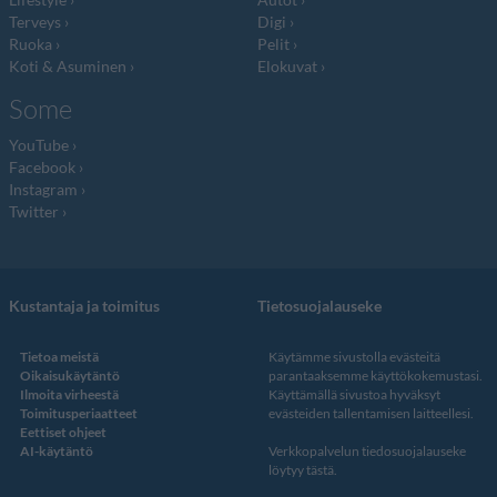
Terveys
Digi
Ruoka
Pelit
Koti & Asuminen
Elokuvat
Some
YouTube
Facebook
Instagram
Twitter
Kustantaja ja toimitus
Tietosuojalauseke
Tietoa meistä
Käytämme sivustolla evästeitä
Oikaisukäytäntö
parantaaksemme käyttökokemustasi.
Ilmoita virheestä
Käyttämällä sivustoa hyväksyt
Toimitusperiaatteet
evästeiden tallentamisen laitteellesi.
Eettiset ohjeet
AI-käytäntö
Verkkopalvelun
tiedosuojalauseke
löytyy tästä
.