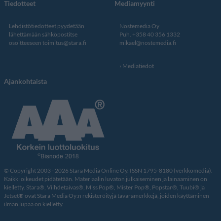
Tiedotteet
Mediamyynti
Lehdistötiedotteet pyydetään
Nostemedia Oy
lähettämään sähköpostitse
Puh. +358 40 356 1332
osoitteeseen
toimitus@stara.fi
mikael@nostemedia.fi
Mediatiedot
Ajankohtaista
© Copyright 2003 - 2026 Stara Media Online Oy. ISSN 1795-8180 (verkkomedia).
Kaikki oikeudet pidätetään. Materiaalin luvaton julkaiseminen ja lainaaminen on
kielletty. Stara®, Viihdetaivas®, Miss Pop®, Mister Pop®, Popstar®, Tuubi® ja
Jetset® ovat Stara Media Oy:n rekisteröityjä tavaramerkkejä, joiden käyttäminen
ilman lupaa on kielletty.