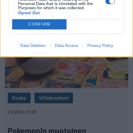
– kokoelmissa 1 200 tuotetta
Personal Data that Is Unrelated with the
Purposes for which it was collected.
Opted Out
CONFIRM
Data Deletion
Data Access
Privacy Policy
Ruoka
Viihdeuutiset
7.3.2025, 15:00
Pokemonin muotoinen