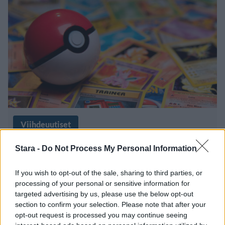
Viihdeuutiset
14.1.2026, 22:03
Stara -
Do Not Process My Personal Information
If you wish to opt-out of the sale, sharing to third parties, or
Lego ja Pokemon aloittivat
processing of your personal or sensitive information for
targeted advertising by us, please use the below opt-out
yhteistyön – ensimmäiset setit
section to confirm your selection. Please note that after your
julkistettiin
opt-out request is processed you may continue seeing