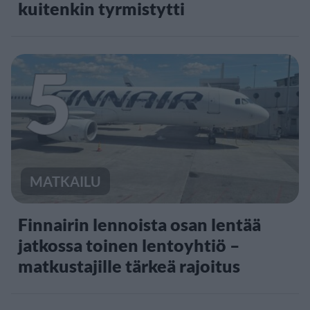
kuitenkin tyrmistytti
5
MATKAILU
Finnairin lennoista osan lentää
jatkossa toinen lentoyhtiö –
matkustajille tärkeä rajoitus