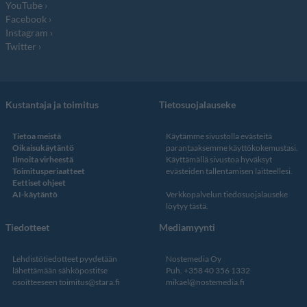
YouTube
Facebook
Instagram
Twitter
Kustantaja ja toimitus
Tietosuojalauseke
Tietoa meistä
Käytämme sivustolla evästeitä
Oikaisukäytäntö
parantaaksemme käyttökokemustasi.
Ilmoita virheestä
Käyttämällä sivustoa hyväksyt
Toimitusperiaatteet
evästeiden tallentamisen laitteellesi.
Eettiset ohjeet
AI-käytäntö
Verkkopalvelun
tiedosuojalauseke
löytyy tästä
.
Tiedotteet
Mediamyynti
Lehdistötiedotteet pyydetään
Nostemedia Oy
lähettämään sähköpostitse
Puh. +358 40 356 1332
osoitteeseen
toimitus@stara.fi
mikael@nostemedia.fi