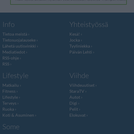
Info
Yhteistyössä
Tietoa meistä
Kesä!
Tietosuojalauseke
Jocka
Lähetä uutisvinkki
Tyyliniekka
Mediatiedot
Päivän Lehti
RSS-ohje
RSS
Lifestyle
Viihde
Matkailu
Viihdeuutiset
Fitness
StaraTV
Lifestyle
Autot
Terveys
Digi
Ruoka
Pelit
Koti & Asuminen
Elokuvat
Some