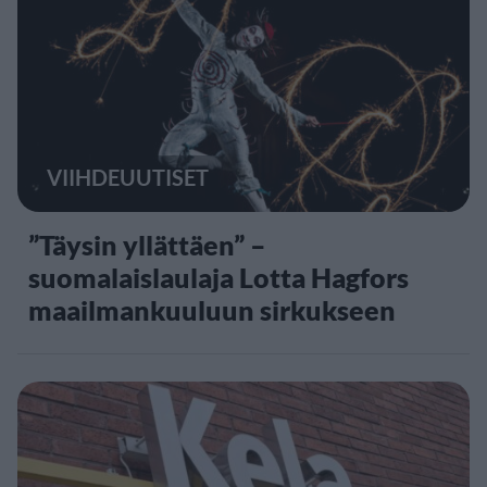
VIIHDEUUTISET
”Täysin yllättäen” –
suomalaislaulaja Lotta Hagfors
maailmankuuluun sirkukseen