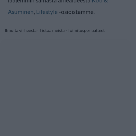
laajemmin samasta aihealueesta
Koti &
Asuminen
,
Lifestyle
-osioistamme.
Ilmoita virheestä
·
Tietoa meistä
·
Toimitusperiaatteet