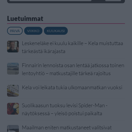
Luetuimmat
PÄIVÄ
VIIKKO
KUUKAUSI
Leskeneläke ei kuulu kaikille – Kela muistuttaa
tärkeästä ikärajasta
Finnairin lennoista osan lentää jatkossa toinen
lentoyhtiö – matkustajille tärkeä rajoitus
Kela voi leikata tukia ulkomaanmatkan vuoksi
Suolikaasun tuoksu levisi Spider-Man -
näytöksessä – yleisö poistui paikalta
Maailman eniten matkustaneet valitsivat