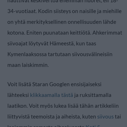
nauttivat keskivertoa enemmän nuoret, eli 18-
34-vuotiaat. Kodin siisteys on naisille ja miehille
on yhtä merkityksellinen onnellisuuden lähde
kotona. Eniten puunataan keittiötä. Ahkerimmat
siivoajat löytyvät Hämeestä, kun taas
Kymenlaaksossa tartutaan siivousvälineisiin
maan laiskimmin.
Voit lisätä Staran Googlen ensisijaiseksi
lähteeksi
klikkaamalla tästä
ja ruksittamalla
laatikon. Voit myös lukea lisää tähän artikkeliin
liittyvistä teemoista ja aiheista, kuten
siivous
tai