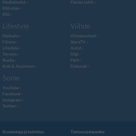
Mediatiedot
Päivän Lehti
RSS-ohje
RSS
Lifestyle
Viihde
Matkailu
Viihdeuutiset
Fitness
StaraTV
Lifestyle
Autot
Terveys
Digi
Ruoka
Pelit
Koti & Asuminen
Elokuvat
Some
YouTube
Facebook
Instagram
Twitter
Kustantaja ja toimitus
Tietosuojalauseke