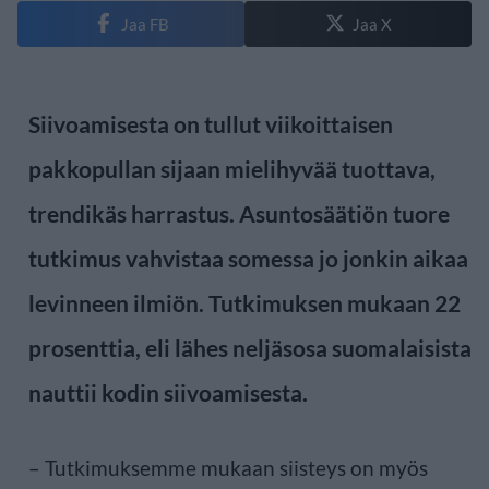
Jaa FB
Jaa X
Siivoamisesta on tullut viikoittaisen
pakkopullan sijaan mielihyvää tuottava,
trendikäs harrastus. Asuntosäätiön tuore
tutkimus vahvistaa somessa jo jonkin aikaa
levinneen ilmiön. Tutkimuksen mukaan 22
prosenttia, eli lähes neljäsosa suomalaisista
nauttii kodin siivoamisesta.
– Tutkimuksemme mukaan siisteys on myös