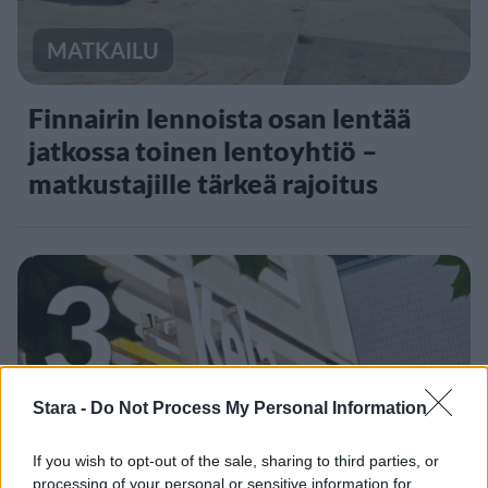
MATKAILU
Finnairin lennoista osan lentää
jatkossa toinen lentoyhtiö –
matkustajille tärkeä rajoitus
3
Stara -
Do Not Process My Personal Information
UUTISET
If you wish to opt-out of the sale, sharing to third parties, or
processing of your personal or sensitive information for