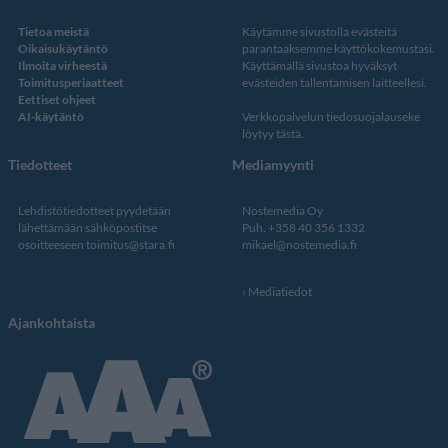
Tietoa meistä
Käytämme sivustolla evästeitä
Oikaisukäytäntö
parantaaksemme käyttökokemustasi.
Ilmoita virheestä
Käyttämällä sivustoa hyväksyt
Toimitusperiaatteet
evästeiden tallentamisen laitteellesi.
Eettiset ohjeet
AI-käytäntö
Verkkopalvelun
tiedosuojalauseke
löytyy tästä
.
Tiedotteet
Mediamyynti
Lehdistötiedotteet pyydetään
Nostemedia Oy
lähettämään sähköpostitse
Puh. +358 40 356 1332
osoitteeseen
toimitus@stara.fi
mikael@nostemedia.fi
Mediatiedot
Ajankohtaista