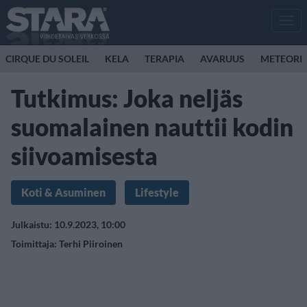
Men
CIRQUE DU SOLEIL
KELA
TERAPIA
AVARUUS
METEORI
Tutkimus: Joka neljäs
suomalainen nauttii kodin
siivoamisesta
Koti & Asuminen
Lifestyle
Julkaistu: 10.9.2023, 10:00
Toimittaja:
Terhi Piiroinen