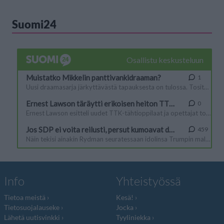
Suomi24
Info
Yhteistyössä
Tietoa meistä
Kesä!
Tietosuojalauseke
Jocka
Lähetä uutisvinkki
Tyyliniekka