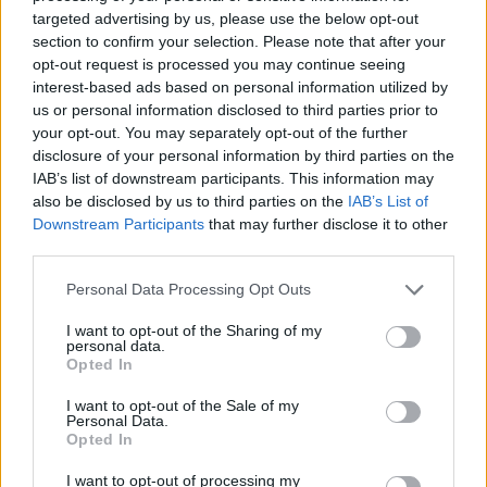
targeted advertising by us, please use the below opt-out
Kela voi leikata tukia
section to confirm your selection. Please note that after your
ulkomaanmatkan vuoksi
opt-out request is processed you may continue seeing
interest-based ads based on personal information utilized by
us or personal information disclosed to third parties prior to
your opt-out. You may separately opt-out of the further
4
disclosure of your personal information by third parties on the
IAB’s list of downstream participants. This information may
also be disclosed by us to third parties on the
IAB’s List of
Downstream Participants
that may further disclose it to other
third parties.
Personal Data Processing Opt Outs
I want to opt-out of the Sharing of my
VIIHDEUUTISET
personal data.
Opted In
Suolikaasun tuoksu levisi Spider-
I want to opt-out of the Sale of my
Personal Data.
Man -näytöksessä – yleisö poistui
Opted In
paikalta
I want to opt-out of processing my