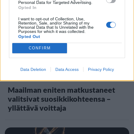
Personal Data for Targeted Advertising.
Opted In
5
I want to opt-out of Collection, Use,
Retention, Sale, and/or Sharing of my
Personal Data that Is Unrelated with the
Purposes for which it was collected.
Opted Out
CONFIRM
Data Deletion
Data Access
Privacy Policy
MATKAILU
Maailman eniten matkustaneet
valitsivat suosikkikohteensa –
yllättävä voittaja