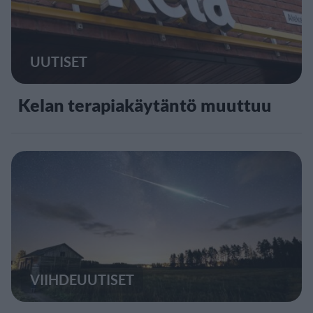
UUTISET
Kelan terapiakäytäntö muuttuu
VIIHDEUUTISET