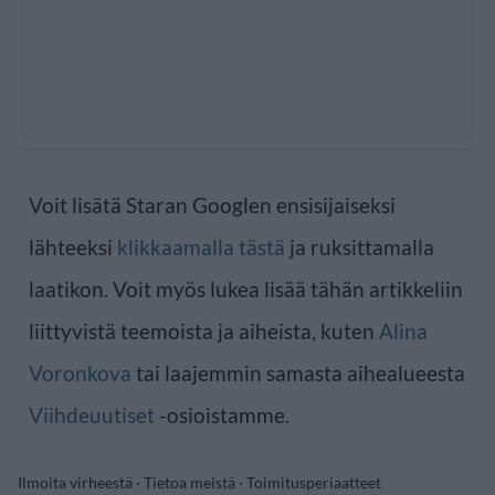
Voit lisätä Staran Googlen ensisijaiseksi
lähteeksi
klikkaamalla tästä
ja ruksittamalla
laatikon. Voit myös lukea lisää tähän artikkeliin
liittyvistä teemoista ja aiheista, kuten
Alina
Voronkova
tai laajemmin samasta aihealueesta
Viihdeuutiset
-osioistamme.
Ilmoita virheestä
·
Tietoa meistä
·
Toimitusperiaatteet