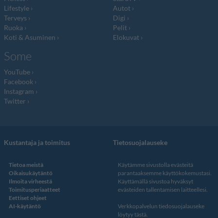
Lifestyle
Autot
Terveys
Digi
Ruoka
Pelit
Koti & Asuminen
Elokuvat
Some
YouTube
Facebook
Instagram
Twitter
Kustantaja ja toimitus
Tietosuojalauseke
Tietoa meistä
Käytämme sivustolla evästeitä
Oikaisukäytäntö
parantaaksemme käyttökokemustasi.
Ilmoita virheestä
Käyttämällä sivustoa hyväksyt
Toimitusperiaatteet
evästeiden tallentamisen laitteellesi.
Eettiset ohjeet
AI-käytäntö
Verkkopalvelun
tiedosuojalauseke
löytyy tästä
.