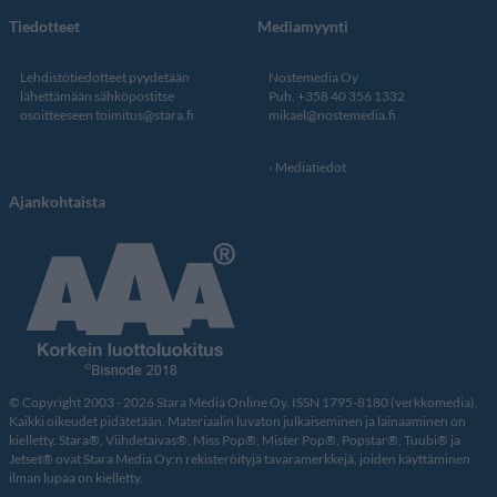
Tiedotteet
Mediamyynti
Lehdistötiedotteet pyydetään
Nostemedia Oy
lähettämään sähköpostitse
Puh. +358 40 356 1332
osoitteeseen
toimitus@stara.fi
mikael@nostemedia.fi
Mediatiedot
Ajankohtaista
© Copyright 2003 - 2026 Stara Media Online Oy. ISSN 1795-8180 (verkkomedia).
Kaikki oikeudet pidätetään. Materiaalin luvaton julkaiseminen ja lainaaminen on
kielletty. Stara®, Viihdetaivas®, Miss Pop®, Mister Pop®, Popstar®, Tuubi® ja
Jetset® ovat Stara Media Oy:n rekisteröityjä tavaramerkkejä, joiden käyttäminen
ilman lupaa on kielletty.