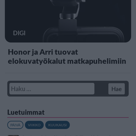
DIGI
Honor ja Arri tuovat
elokuvatyökalut matkapuhelimiin
Luetuimmat
PÄIVÄ
VIIKKO
KUUKAUSI