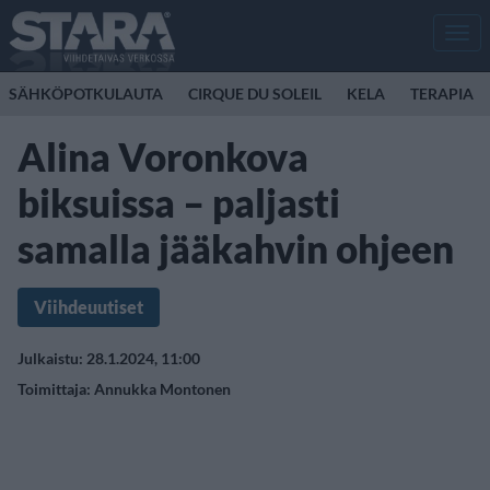
Men
SÄHKÖPOTKULAUTA
CIRQUE DU SOLEIL
KELA
TERAPIA
Alina Voronkova
biksuissa – paljasti
samalla jääkahvin ohjeen
Viihdeuutiset
Julkaistu: 28.1.2024, 11:00
Toimittaja:
Annukka Montonen