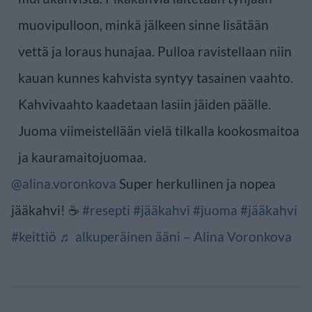
muovipulloon, minkä jälkeen sinne lisätään
vettä ja loraus hunajaa. Pulloa ravistellaan niin
kauan kunnes kahvista syntyy tasainen vaahto.
Kahvivaahto kaadetaan lasiin jäiden päälle.
Juoma viimeistellään vielä tilkalla kookosmaitoa
ja kauramaitojuomaa.
@alina.voronkova
Super herkullinen ja nopea
jääkahvi! ☕️
#resepti
#jääkahvi
#juoma
#jääkahvi
#keittiö
♬ alkuperäinen ääni – Alina Voronkova