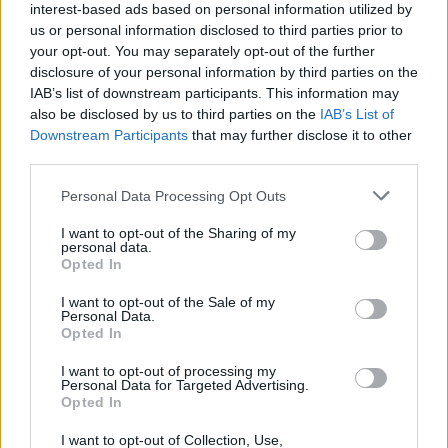
interest-based ads based on personal information utilized by
jatkossa toinen lentoyhtiö –
us or personal information disclosed to third parties prior to
matkustajille tärkeä rajoitus
your opt-out. You may separately opt-out of the further
disclosure of your personal information by third parties on the
IAB’s list of downstream participants. This information may
also be disclosed by us to third parties on the
IAB’s List of
3
Downstream Participants
that may further disclose it to other
third parties.
Personal Data Processing Opt Outs
I want to opt-out of the Sharing of my
personal data.
Opted In
I want to opt-out of the Sale of my
UUTISET
Personal Data.
Opted In
Kela voi leikata tukia
I want to opt-out of processing my
Personal Data for Targeted Advertising.
ulkomaanmatkan vuoksi
Opted In
I want to opt-out of Collection, Use,