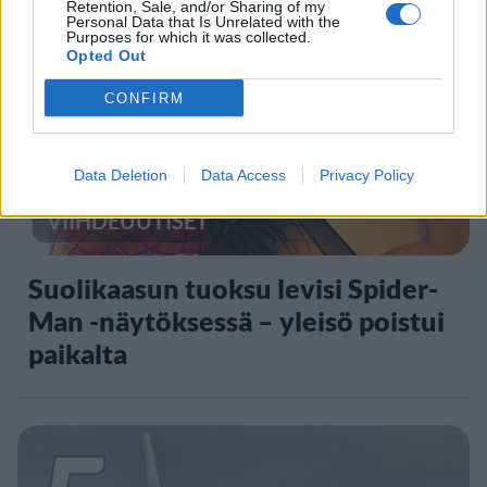
Retention, Sale, and/or Sharing of my
Personal Data that Is Unrelated with the
4
Purposes for which it was collected.
Opted Out
CONFIRM
Data Deletion
Data Access
Privacy Policy
VIIHDEUUTISET
Suolikaasun tuoksu levisi Spider-
Man -näytöksessä – yleisö poistui
paikalta