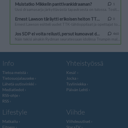
Info
Yhteistyössä
Tietoa meistä
Kesä!
Tietosuojalauseke
Jocka
Lähetä uutisvinkki
Tyyliniekka
Mediatiedot
Päivän Lehti
RSS-ohje
RSS
Lifestyle
Viihde
Matkailu
Viihdeuutiset
Fitness
StaraTV