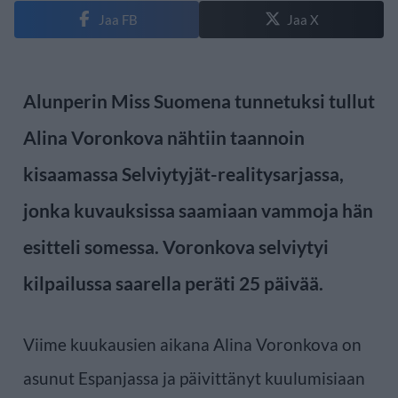
Jaa FB
Jaa X
Alunperin Miss Suomena tunnetuksi tullut
Alina Voronkova nähtiin taannoin
kisaamassa Selviytyjät-realitysarjassa,
jonka kuvauksissa saamiaan vammoja hän
esitteli somessa. Voronkova selviytyi
kilpailussa saarella peräti 25 päivää.
Viime kuukausien aikana Alina Voronkova on
asunut Espanjassa ja päivittänyt kuulumisiaan