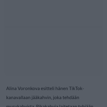
Alina Voronkova esitteli hänen TikTok-
kanavallaan jääkahvin, joka tehdään
murukahvista. Pikakahvia laitetaan tyhjään