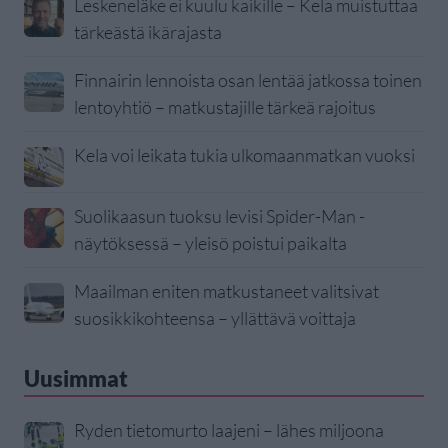
Leskeneläke ei kuulu kaikille – Kela muistuttaa
tärkeästä ikärajasta
Finnairin lennoista osan lentää jatkossa toinen
lentoyhtiö – matkustajille tärkeä rajoitus
Kela voi leikata tukia ulkomaanmatkan vuoksi
Suolikaasun tuoksu levisi Spider-Man -
näytöksessä – yleisö poistui paikalta
Maailman eniten matkustaneet valitsivat
suosikkikohteensa – yllättävä voittaja
Uusimmat
Ryden tietomurto laajeni – lähes miljoona