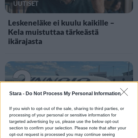
UUTISET
Leskeneläke ei kuulu kaikille –
Kela muistuttaa tärkeästä
ikärajasta
2
Stara -
Do Not Process My Personal Information
If you wish to opt-out of the sale, sharing to third parties, or
processing of your personal or sensitive information for
MATKAILU
targeted advertising by us, please use the below opt-out
section to confirm your selection. Please note that after your
opt-out request is processed you may continue seeing
Finnairin lennoista osan lentää