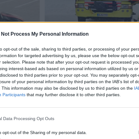
 Not Process My Personal Information
Viihdeuutiset
to opt-out of the sale, sharing to third parties, or processing of your per
formation for targeted advertising by us, please use the below opt-out s
r selection. Please note that after your opt-out request is processed y
12.1.2026, 11:03
eing interest-based ads based on personal information utilized by us or
disclosed to third parties prior to your opt-out. You may separately opt-
ivaalin
Kynttilä aiheutti tulipal
losure of your personal information by third parties on the IAB’s list of
. This information may also be disclosed by us to third parties on the
IA
lan
– asukas heräsi ohikulkija
Participants
that may further disclose it to other third parties.
l Data Processing Opt Outs
o opt-out of the Sharing of my personal data.