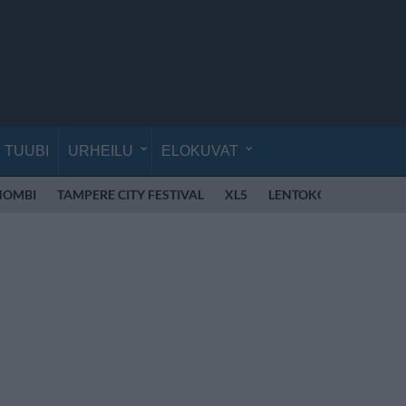
TUUBI
URHEILU
ELOKUVAT
OMBI
TAMPERE CITY FESTIVAL
XL5
LENTOKONE
MIREL