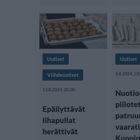
Uutiset
Uutiset
2.8.2024, 23
Viihdeuutiset
13.8.2024, 20:00
Nuotio
piilote
Epäilyttävät
patruu
lihapullat
vaarat
herättivät
Kuopio