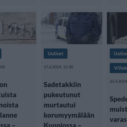
Uutiset
Uutis
:00
17.6.2024, 12:30
Viihd
25.4.2024
on
Sadetakkiin
tuista
pukeutunut
Sped
noista
murtautui
muist
ilanne
korumyymälään
varas
ssa –
Kuopiossa –