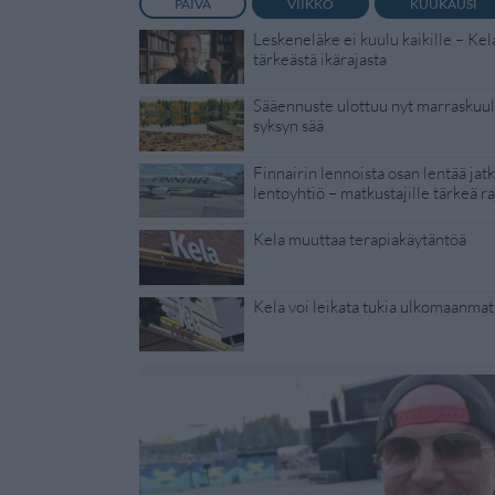
PÄIVÄ
VIIKKO
KUUKAUSI
Leskeneläke ei kuulu kaikille – Kel
tärkeästä ikärajasta
Sääennuste ulottuu nyt marraskuull
syksyn sää
Finnairin lennoista osan lentää jat
lentoyhtiö – matkustajille tärkeä ra
Kela muuttaa terapiakäytäntöä
Kela voi leikata tukia ulkomaanmat