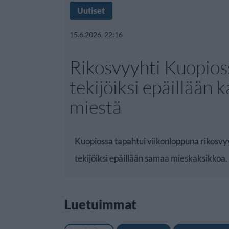
Uutiset
15.6.2026, 22:16
Rikosvyyhti Kuopios
tekijöiksi epäillään 
miestä
Kuopiossa tapahtui viikonloppuna rikosvyy
tekijöiksi epäillään samaa mieskaksikkoa.
Luetuimmat