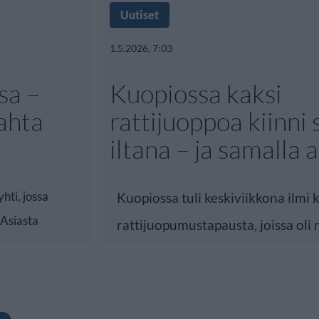
Uutiset
1.5.2026, 7:03
sa –
Kuopiossa kaksi
kahta
rattijuoppoa kiinni
iltana – ja samalla 
hti, jossa
Kuopiossa tuli keskiviikkona ilmi ka
 Asiasta
rattijuopumustapausta, joissa ol