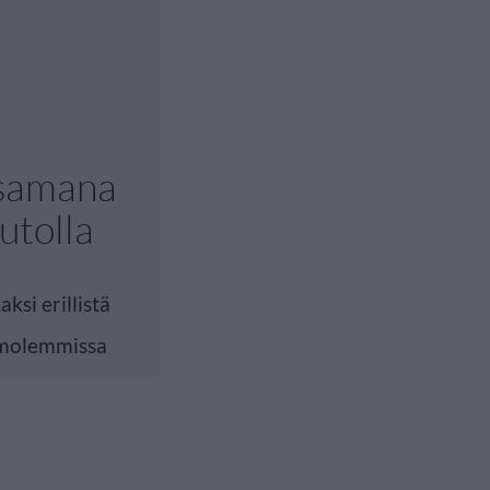
 samana
autolla
ksi erillistä
i molemmissa