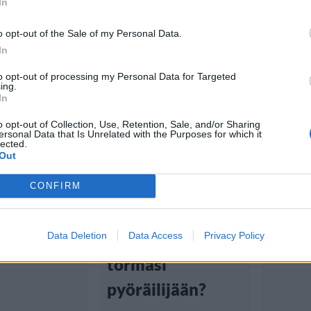
In
o opt-out of the Sale of my Personal Data.
In
to opt-out of processing my Personal Data for Targeted
Uutiset
Uutis
ing.
In
5:00
13.2.2025
Viihdeuutiset
o opt-out of Collection, Use, Retention, Sale, and/or Sharing
ersonal Data that Is Unrelated with the Purposes for which it
lected.
15.5.2025, 11:30
uhkaus
Joku 
Out
on
murt
Erikoinen
CONFIRM
ieasemalle
yössä
onnettomuus
iikenne oli
lopul
Kuopiossa – mikä
Data Deletion
Data Access
Privacy Policy
yksissä
törmäsi
pyöräilijään?