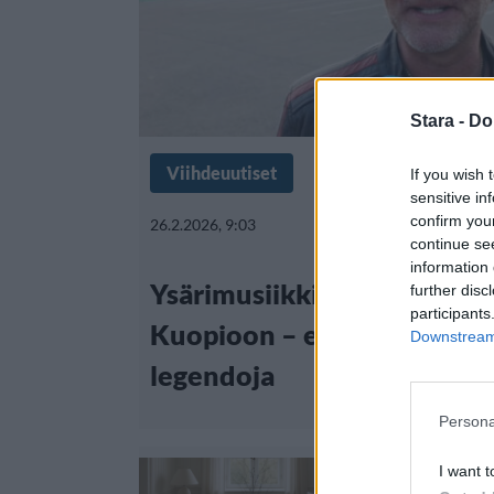
Stara -
Do
Viihdeuutiset
If you wish 
sensitive in
confirm you
26.2.2026, 9:03
continue se
information 
Ysärimusiikki saa oman fest
further disc
participants
Kuopioon – esiintymässä a
Downstream 
legendoja
Persona
I want t