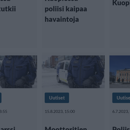
Kuop
tutkii
poliisi kaipaa
havaintoja
Uutiset
Uutis
3:55
15.8.2023, 15:00
6.7.2023,
arssi
Moottoritien
Poliis