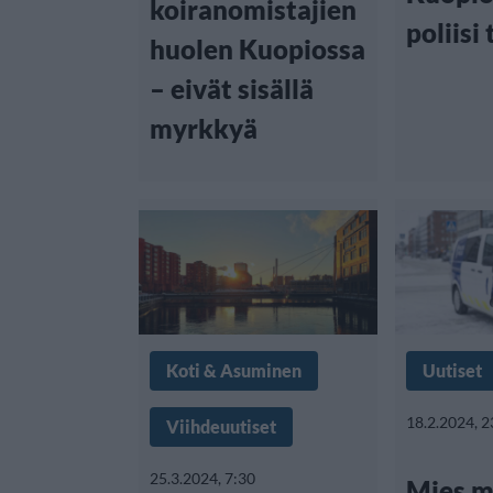
koiranomistajien
poliisi 
huolen Kuopiossa
– eivät sisällä
myrkkyä
Koti & Asuminen
Uutiset
18.2.2024, 2
Viihdeuutiset
25.3.2024, 7:30
Mies m