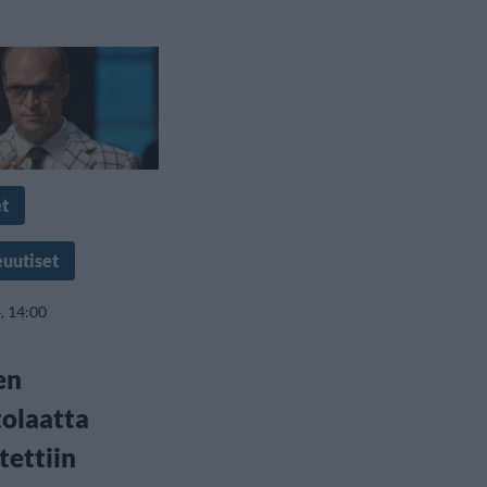
et
euutiset
, 14:00
en
olaatta
tettiin