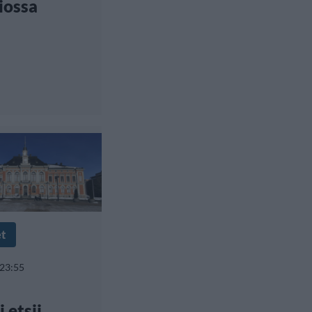
iossa
et
 23:55
i etsii