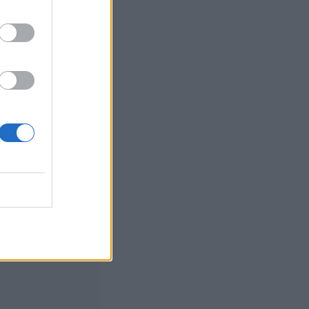
et
, 15:00
yritti useita
oja Kuopion
 – pääsi
ta pizzeriaan