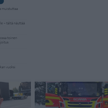
a muistuttaa
e – tältä näyttää
kossa toinen
joitus
kan vuoksi