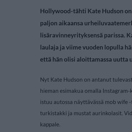
Hollywood-tähti Kate Hudson on n
paljon aikaansa urheiluvaatemer
lisäravinneyrityksensä parissa. 
laulaja ja viime vuoden lopulla hä
että hän olisi aloittamassa uutta u
Nyt Kate Hudson on antanut tulevast
hieman esimakua omalla Instagram-k
istuu autossa näyttävässä mob wife -t
turkistakki ja mustat aurinkolasit. Vi
kappale.