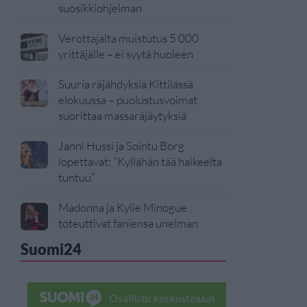
suosikkiohjelman
Verottajalta muistutus 5 000
yrittäjälle – ei syytä huoleen
Suuria räjähdyksiä Kittilässä
elokuussa – puolustusvoimat
suorittaa massaräjäytyksiä
Janni Hussi ja Sointu Borg
lopettavat: ”Kyllähän tää haikeelta
tuntuu”
Madonna ja Kylie Minogue
toteuttivat faniensa unelman
Suomi24