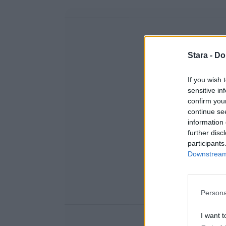
Stara -
Do
If you wish 
sensitive in
confirm you
continue se
information 
further disc
participants
Downstream 
Persona
I want t