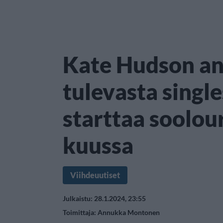
Kate Hudson an
tulevasta singl
starttaa soolou
kuussa
Viihdeuutiset
Julkaistu: 28.1.2024, 23:55
Toimittaja:
Annukka Montonen