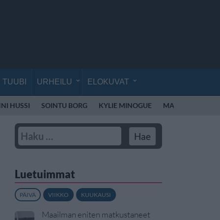
TUUBI
URHEILU
ELOKUVAT
NI HUSSI
SOINTU BORG
KYLIE MINOGUE
MADONNA
E
Luetuimmat
PÄIVÄ
VIIKKO
KUUKAUSI
Maailman eniten matkustaneet