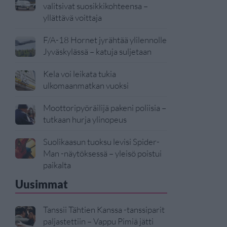
valitsivat suosikkikohteensa –
yllättävä voittaja
F/A-18 Hornet jyrähtää ylilennolle
Jyväskylässä – katuja suljetaan
Kela voi leikata tukia
ulkomaanmatkan vuoksi
Moottoripyöräilijä pakeni poliisia –
tutkaan hurja ylinopeus
Suolikaasun tuoksu levisi Spider-
Man -näytöksessä – yleisö poistui
paikalta
Uusimmat
Tanssii Tähtien Kanssa -tanssiparit
paljastettiin – Vappu Pimiä jätti