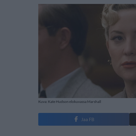
Kuva: Kate Hudson elokuvassa Marshall
Jaa FB