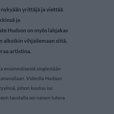
ykyään yrittäjä ja viettää
kkinsä ja
Kate Hudson on myös lahjakas
n alkoikin vihjailemaan siitä,
raa artistina.
a ensimmäisestä singlestään
anavallaan. Videolla Hudson
yylissä, johon kuuluu iso
deon taustalla soi naisen tuleva