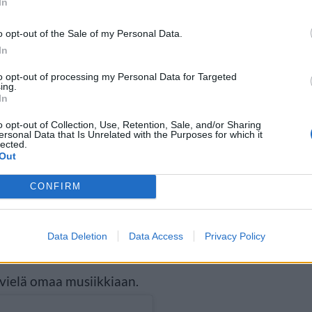
In
o opt-out of the Sale of my Personal Data.
In
to opt-out of processing my Personal Data for Targeted
ing.
In
o opt-out of Collection, Use, Retention, Sale, and/or Sharing
ersonal Data that Is Unrelated with the Purposes for which it
lected.
singlensä kantavan nimeä Talk
Out
ämän kuun lopulla 30.
CONFIRM
istelemaan myös live-
Vuoden vaihteessa tähti veti
Data Deletion
Data Access
Privacy Policy
elmallisella klubilla, jossa
vielä omaa musiikkiaan.