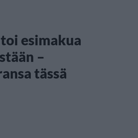
toi esimakua
estään –
ransa tässä