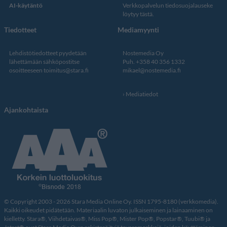
AI-käytäntö
Verkkopalvelun
tiedosuojalauseke
löytyy tästä
.
Tiedotteet
Mediamyynti
Lehdistötiedotteet pyydetään
Nostemedia Oy
lähettämään sähköpostitse
Puh. +358 40 356 1332
osoitteeseen
toimitus@stara.fi
mikael@nostemedia.fi
Mediatiedot
Ajankohtaista
© Copyright 2003 - 2026 Stara Media Online Oy. ISSN 1795-8180 (verkkomedia).
Kaikki oikeudet pidätetään. Materiaalin luvaton julkaiseminen ja lainaaminen on
kielletty. Stara®, Viihdetaivas®, Miss Pop®, Mister Pop®, Popstar®, Tuubi® ja