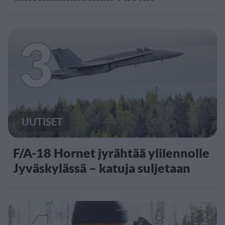
3
UUTISET
F/A-18 Hornet jyrähtää ylilennolle
Jyväskylässä – katuja suljetaan