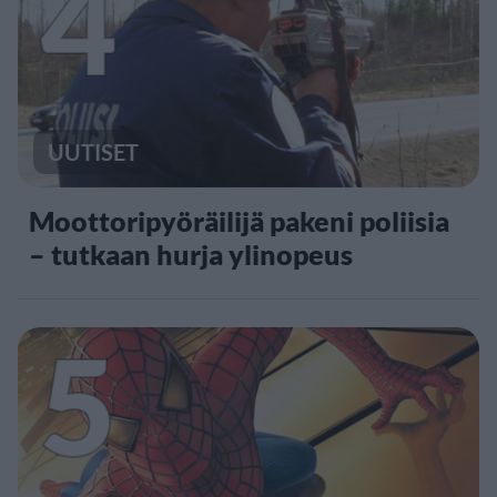
4
UUTISET
Moottoripyöräilijä pakeni poliisia
– tutkaan hurja ylinopeus
5