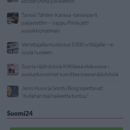
kohderyhmä julkistettiin
Tanssii Tähtien Kanssa -tanssiparit
paljastettiin – Vappu Pimiä jätti
suosikkiohjelman
Verottajalta muistutus 5 000 yrittäjälle – ei
syytä huoleen
Suuria räjähdyksiä Kittilässä elokuussa –
puolustusvoimat suorittaa massaräjäytyksiä
Janni Hussi ja Sointu Borg lopettavat:
”Kyllähän tää haikeelta tuntuu”
Suomi24