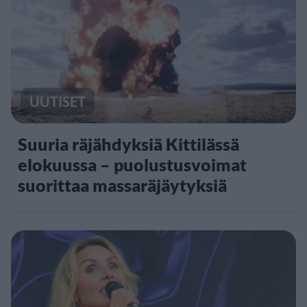
UUTISET
Suuria räjähdyksiä Kittilässä
elokuussa – puolustusvoimat
suorittaa massaräjäytyksiä