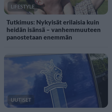
LIFESTYLE
Tutkimus: Nykyisät erilaisia kuin
heidän isänsä – vanhemmuuteen
panostetaan enemmän
UUTISET