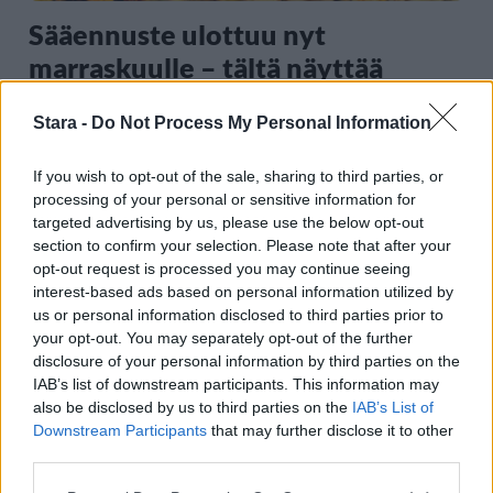
Sääennuste ulottuu nyt
marraskuulle – tältä näyttää
syksyn sää
Stara -
Do Not Process My Personal Information
If you wish to opt-out of the sale, sharing to third parties, or
3
processing of your personal or sensitive information for
targeted advertising by us, please use the below opt-out
section to confirm your selection. Please note that after your
opt-out request is processed you may continue seeing
interest-based ads based on personal information utilized by
us or personal information disclosed to third parties prior to
your opt-out. You may separately opt-out of the further
disclosure of your personal information by third parties on the
MATKAILU
IAB’s list of downstream participants. This information may
also be disclosed by us to third parties on the
IAB’s List of
Downstream Participants
that may further disclose it to other
Finnairin lennoista osan lentää
third parties.
jatkossa toinen lentoyhtiö –