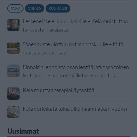
PÄIVÄ
VIIKKO
KUUKAUSI
Leskeneläke ei kuulu kaikille – Kela muistuttaa
tärkeästä ikärajasta
Sääennuste ulottuu nyt marraskuulle – tältä
näyttää syksyn sää
Finnairin lennoista osan lentää jatkossa toinen
lentoyhtiö – matkustajille tärkeä rajoitus
Kela muuttaa terapiakäytäntöä
Kela voi leikata tukia ulkomaanmatkan vuoksi
Uusimmat