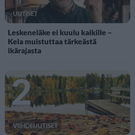
UUTISET
Leskeneläke ei kuulu kaikille –
Kela muistuttaa tärkeästä
ikärajasta
2
VIIHDEUUTISET