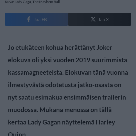
Kuva: Lady Gaga, The Mayhem Ball
Jaa FB
Jaa X
Jo etukäteen kohua herättänyt Joker-
elokuva oli yksi vuoden 2019 suurimmista
kassamagneeteista. Elokuvan tänä vuonna
ilmestyvästä odotetusta jatko-osasta on
nyt saatu esimakua ensimmäisen trailerin
muodossa. Mukana menossa on tällä
kertaa Lady Gagan näyttelemä Harley
Quinn.