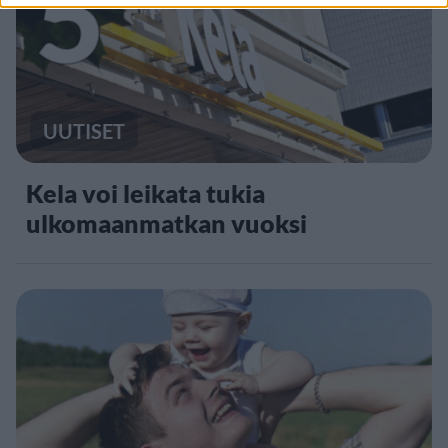
5
UUTISET
Kela voi leikata tukia
ulkomaanmatkan vuoksi