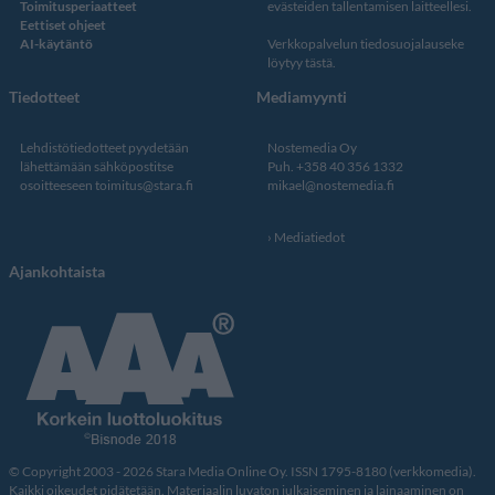
Toimitusperiaatteet
evästeiden tallentamisen laitteellesi.
Eettiset ohjeet
AI-käytäntö
Verkkopalvelun
tiedosuojalauseke
löytyy tästä
.
Tiedotteet
Mediamyynti
Lehdistötiedotteet pyydetään
Nostemedia Oy
lähettämään sähköpostitse
Puh. +358 40 356 1332
osoitteeseen
toimitus@stara.fi
mikael@nostemedia.fi
Mediatiedot
Ajankohtaista
© Copyright 2003 - 2026 Stara Media Online Oy. ISSN 1795-8180 (verkkomedia).
Kaikki oikeudet pidätetään. Materiaalin luvaton julkaiseminen ja lainaaminen on