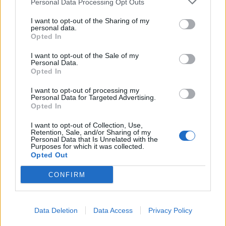
Personal Data Processing Opt Outs
matkustajille tärkeä rajoitus
I want to opt-out of the Sharing of my
personal data.
Opted In
4
I want to opt-out of the Sale of my
Personal Data.
Opted In
I want to opt-out of processing my
Personal Data for Targeted Advertising.
Opted In
I want to opt-out of Collection, Use,
Retention, Sale, and/or Sharing of my
UUTISET
Personal Data that Is Unrelated with the
Purposes for which it was collected.
Opted Out
Kela muuttaa terapiakäytäntöä
CONFIRM
Data Deletion
Data Access
Privacy Policy