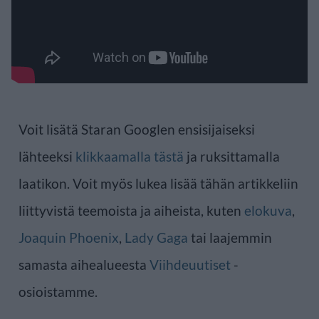
Voit lisätä Staran Googlen ensisijaiseksi
lähteeksi
klikkaamalla tästä
ja ruksittamalla
laatikon. Voit myös lukea lisää tähän artikkeliin
liittyvistä teemoista ja aiheista, kuten
elokuva
,
Joaquin Phoenix
,
Lady Gaga
tai laajemmin
samasta aihealueesta
Viihdeuutiset
-
osioistamme.