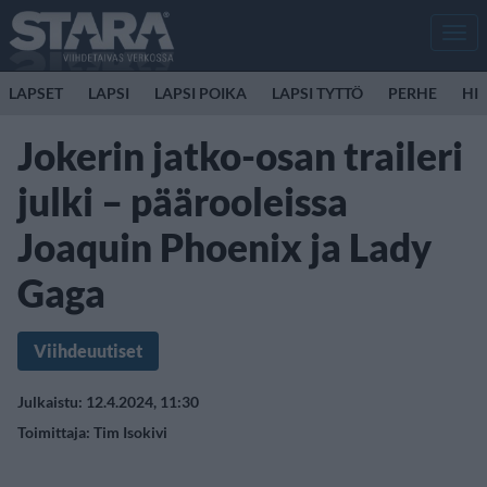
Men
LAPSET
LAPSI
LAPSI POIKA
LAPSI TYTTÖ
PERHE
HIR
Jokerin jatko-osan traileri
julki – päärooleissa
Joaquin Phoenix ja Lady
Gaga
Viihdeuutiset
Julkaistu: 12.4.2024, 11:30
Toimittaja:
Tim Isokivi