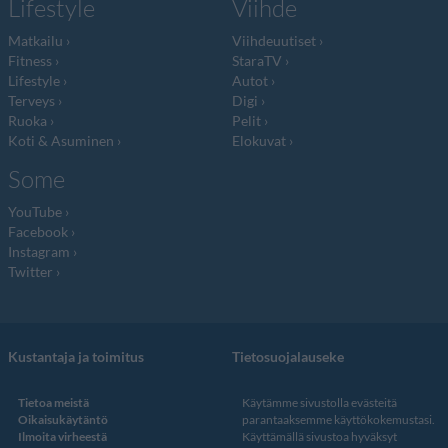
Lifestyle
Viihde
Matkailu
Viihdeuutiset
Fitness
StaraTV
Lifestyle
Autot
Terveys
Digi
Ruoka
Pelit
Koti & Asuminen
Elokuvat
Some
YouTube
Facebook
Instagram
Twitter
Kustantaja ja toimitus
Tietosuojalauseke
Tietoa meistä
Käytämme sivustolla evästeitä
Oikaisukäytäntö
parantaaksemme käyttökokemustasi.
Ilmoita virheestä
Käyttämällä sivustoa hyväksyt