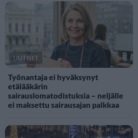
UUTISET
Työnantaja ei hyväksynyt
etälääkärin
sairauslomatodistuksia – neljälle
ei maksettu sairausajan palkkaa