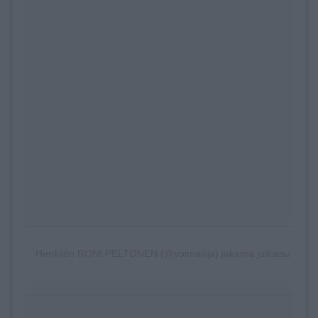
Henkilön RONI PELTONEN (@voimailija) jakama julkaisu