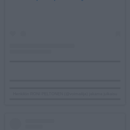
Henkilön RONI PELTONEN (@voimailija) jakama julkaisu