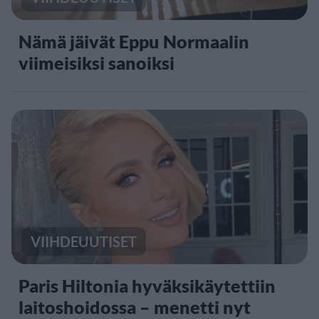
Nämä jäivät Eppu Normaalin
viimeisiksi sanoiksi
VIIHDEUUTISET
Paris Hiltonia hyväksikäytettiin
laitoshoidossa – menetti nyt