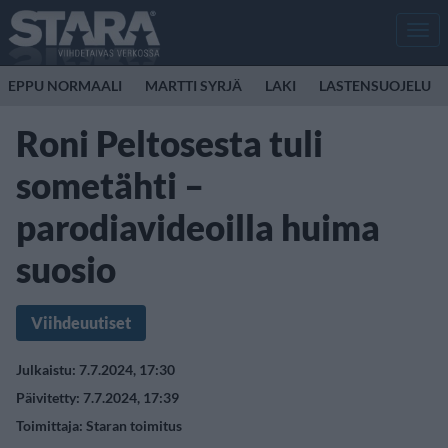
Men
EPPU NORMAALI
MARTTI SYRJÄ
LAKI
LASTENSUOJELU
Roni Peltosesta tuli
sometähti –
parodiavideoilla huima
suosio
Viihdeuutiset
Julkaistu: 7.7.2024, 17:30
Päivitetty: 7.7.2024, 17:39
Toimittaja:
Staran toimitus