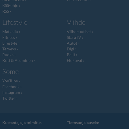
RSS-ohje
RSS
Lifestyle
Viihde
Matkailu
Viihdeuutiset
Fitness
StaraTV
Lifestyle
Autot
Terveys
Digi
Ruoka
Pelit
Koti & Asuminen
Elokuvat
Some
YouTube
Facebook
Instagram
Twitter
Kustantaja ja toimitus
Tietosuojalauseke