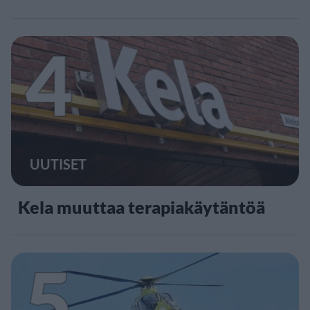
4
UUTISET
Kela muuttaa terapiakäytäntöä
5