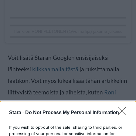
Henkilön RONI PELTONEN (@voimailija) jakama julkaisu
Voit lisätä Staran Googlen ensisijaiseksi
lähteeksi
klikkaamalla tästä
ja ruksittamalla
laatikon. Voit myös lukea lisää tähän artikkeliin
liittyvistä teemoista ja aiheista, kuten
Roni
Peltonen
tai laajemmin samasta aihealueesta
Stara -
Do Not Process My Personal Information
Viihdeuutiset
-osioistamme.
If you wish to opt-out of the sale, sharing to third parties, or
processing of your personal or sensitive information for
Ilmoita virheestä
·
Tietoa meistä
·
Toimitusperiaatteet