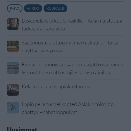
PÄIVÄ
VIIKKO
KUUKAUSI
Leskeneläke ei kuulu kaikille – Kela muistuttaa
tärkeästä ikärajasta
Sääennuste ulottuu nyt marraskuulle – tältä
näyttää syksyn sää
Finnairin lennoista osan lentää jatkossa toinen
lentoyhtiö – matkustajille tärkeä rajoitus
Kela muuttaa terapiakäytäntöä
Lapin pelastushelikopteri Aslakin toiminta
päättyy – rahat loppuivat
Uusimmat