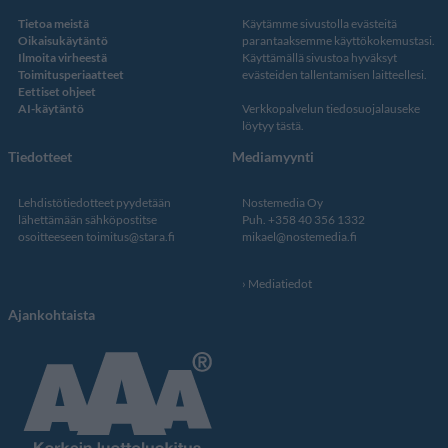
Tietoa meistä
Käytämme sivustolla evästeitä
Oikaisukäytäntö
parantaaksemme käyttökokemustasi.
Ilmoita virheestä
Käyttämällä sivustoa hyväksyt
Toimitusperiaatteet
evästeiden tallentamisen laitteellesi.
Eettiset ohjeet
AI-käytäntö
Verkkopalvelun
tiedosuojalauseke
löytyy tästä
.
Tiedotteet
Mediamyynti
Lehdistötiedotteet pyydetään
Nostemedia Oy
lähettämään sähköpostitse
Puh. +358 40 356 1332
osoitteeseen
toimitus@stara.fi
mikael@nostemedia.fi
Mediatiedot
Ajankohtaista