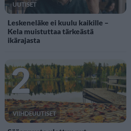
UUTISET
Leskeneläke ei kuulu kaikille –
Kela muistuttaa tärkeästä
ikärajasta
2
VIIHDEUUTISET