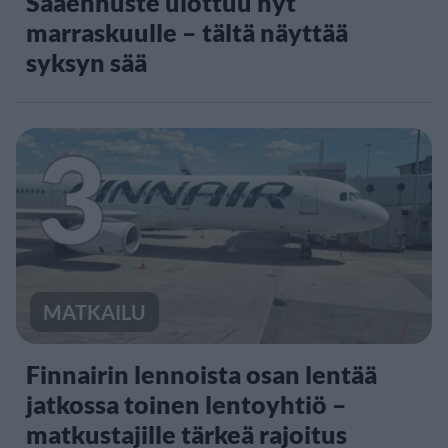
Sääennuste ulottuu nyt
marraskuulle – tältä näyttää
syksyn sää
3
MATKAILU
Finnairin lennoista osan lentää
jatkossa toinen lentoyhtiö –
matkustajille tärkeä rajoitus