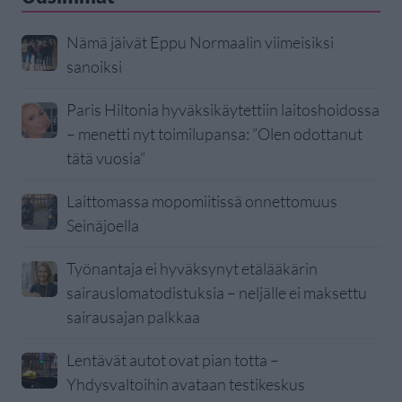
Nämä jäivät Eppu Normaalin viimeisiksi
sanoiksi
Paris Hiltonia hyväksikäytettiin laitoshoidossa
– menetti nyt toimilupansa: ”Olen odottanut
tätä vuosia”
Laittomassa mopomiitissä onnettomuus
Seinäjoella
Työnantaja ei hyväksynyt etälääkärin
sairauslomatodistuksia – neljälle ei maksettu
sairausajan palkkaa
Lentävät autot ovat pian totta –
Yhdysvaltoihin avataan testikeskus