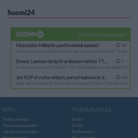
Suomi24
Info
Yhteistyössä
Tietoa meistä
Kesä!
Tietosuojalauseke
Jocka
Lähetä uutisvinkki
Tyyliniekka
Mediatiedot
Päivän Lehti