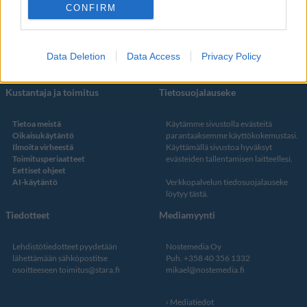
Facebook
CONFIRM
Instagram
Twitter
Data Deletion
Data Access
Privacy Policy
Kustantaja ja toimitus
Tietosuojalauseke
Tietoa meistä
Käytämme sivustolla evästeitä
Oikaisukäytäntö
parantaaksemme käyttökokemustasi.
Ilmoita virheestä
Käyttämällä sivustoa hyväksyt
Toimitusperiaatteet
evästeiden tallentamisen laitteellesi.
Eettiset ohjeet
AI-käytäntö
Verkkopalvelun
tiedosuojalauseke
löytyy tästä
.
Tiedotteet
Mediamyynti
Lehdistötiedotteet pyydetään
Nostemedia Oy
lähettämään sähköpostitse
Puh. +358 40 356 1332
osoitteeseen
toimitus@stara.fi
mikael@nostemedia.fi
Mediatiedot