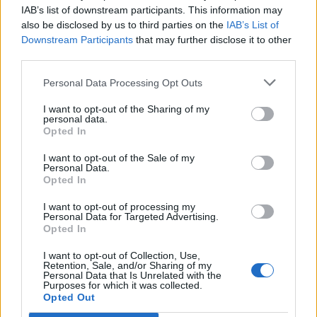
IAB’s list of downstream participants. This information may
also be disclosed by us to third parties on the
IAB’s List of
Info
Yhteistyössä
Downstream Participants
that may further disclose it to other
third parties.
Tietoa meistä
Kesä!
Tietosuojalauseke
Jocka
Personal Data Processing Opt Outs
Lähetä uutisvinkki
Tyyliniekka
I want to opt-out of the Sharing of my
Mediatiedot
Päivän Lehti
personal data.
RSS-ohje
Opted In
RSS
I want to opt-out of the Sale of my
Lifestyle
Viihde
Personal Data.
Opted In
Matkailu
Viihdeuutiset
Fitness
StaraTV
I want to opt-out of processing my
Lifestyle
Autot
Personal Data for Targeted Advertising.
Opted In
Terveys
Digi
Ruoka
Pelit
I want to opt-out of Collection, Use,
Koti & Asuminen
Elokuvat
Retention, Sale, and/or Sharing of my
Personal Data that Is Unrelated with the
Some
Purposes for which it was collected.
Opted Out
YouTube