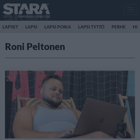
Men
LAPSET
LAPSI
LAPSI POIKA
LAPSI TYTTÖ
PERHE
HIR
Roni Peltonen