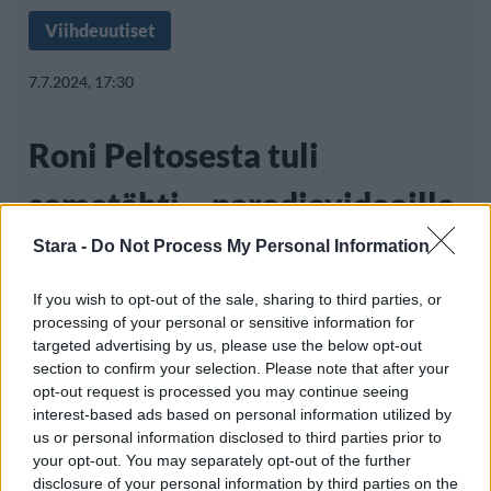
Viihdeuutiset
7.7.2024, 17:30
Roni Peltosesta tuli
sometähti – parodiavideoilla
huima suosio
Stara -
Do Not Process My Personal Information
If you wish to opt-out of the sale, sharing to third parties, or
processing of your personal or sensitive information for
Suomalainen painonnostaja Roni Peltonen on
targeted advertising by us, please use the below opt-out
section to confirm your selection. Please note that after your
noussut suosituksi sometähdeksi
opt-out request is processed you may continue seeing
Instagramissa julkaisemillaan
interest-based ads based on personal information utilized by
us or personal information disclosed to third parties prior to
your opt-out. You may separately opt-out of the further
disclosure of your personal information by third parties on the