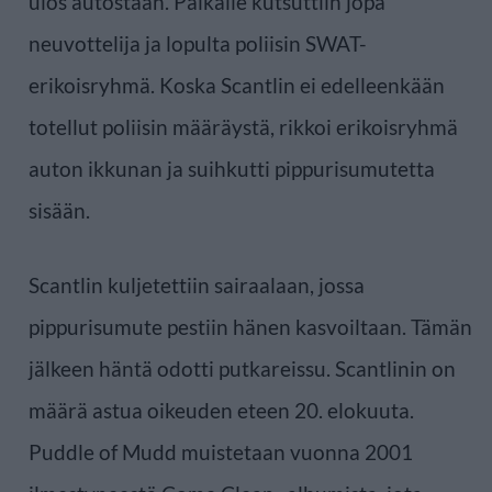
ulos autostaan. Paikalle kutsuttiin jopa
neuvottelija ja lopulta poliisin SWAT-
erikoisryhmä. Koska Scantlin ei edelleenkään
totellut poliisin määräystä, rikkoi erikoisryhmä
auton ikkunan ja suihkutti pippurisumutetta
sisään.
Scantlin kuljetettiin sairaalaan, jossa
pippurisumute pestiin hänen kasvoiltaan. Tämän
jälkeen häntä odotti putkareissu. Scantlinin on
määrä astua oikeuden eteen 20. elokuuta.
Puddle of Mudd muistetaan vuonna 2001