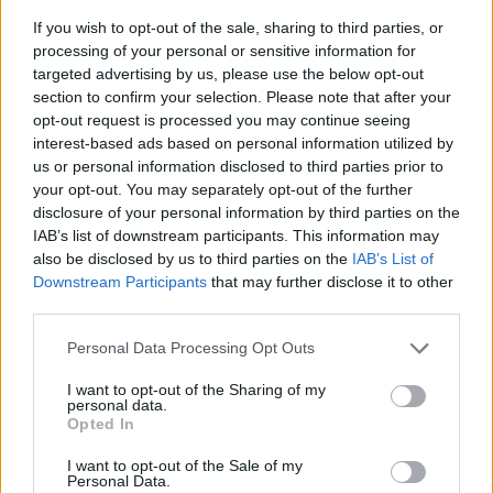
2
If you wish to opt-out of the sale, sharing to third parties, or
processing of your personal or sensitive information for
targeted advertising by us, please use the below opt-out
section to confirm your selection. Please note that after your
opt-out request is processed you may continue seeing
interest-based ads based on personal information utilized by
UUTISET
us or personal information disclosed to third parties prior to
your opt-out. You may separately opt-out of the further
disclosure of your personal information by third parties on the
Työnantaja ei hyväksynyt
IAB’s list of downstream participants. This information may
etälääkärin
also be disclosed by us to third parties on the
IAB’s List of
Downstream Participants
that may further disclose it to other
sairauslomatodistuksia – neljälle
third parties.
ei maksettu sairausajan palkkaa
Personal Data Processing Opt Outs
I want to opt-out of the Sharing of my
personal data.
3
Opted In
I want to opt-out of the Sale of my
Personal Data.