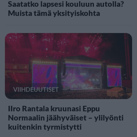
Saatatko lapsesi kouluun autolla?
Muista tämä yksityiskohta
VIIHDEUUTISET
IIro Rantala kruunasi Eppu
Normaalin jäähyväiset – ylilyönti
kuitenkin tyrmistytti