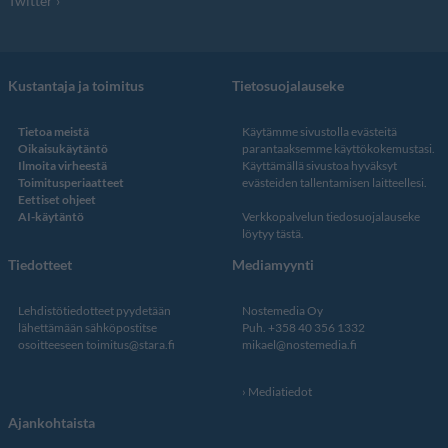
Twitter
Kustantaja ja toimitus
Tietosuojalauseke
Tietoa meistä
Käytämme sivustolla evästeitä
Oikaisukäytäntö
parantaaksemme käyttökokemustasi.
Ilmoita virheestä
Käyttämällä sivustoa hyväksyt
Toimitusperiaatteet
evästeiden tallentamisen laitteellesi.
Eettiset ohjeet
AI-käytäntö
Verkkopalvelun
tiedosuojalauseke
löytyy tästä
.
Tiedotteet
Mediamyynti
Lehdistötiedotteet pyydetään
Nostemedia Oy
lähettämään sähköpostitse
Puh. +358 40 356 1332
osoitteeseen
toimitus@stara.fi
mikael@nostemedia.fi
Mediatiedot
Ajankohtaista