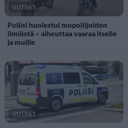
UUTISET
Poliisi huolestui mopoilijoiden
ilmiöstä – aiheuttaa vaaraa itselle
ja muille
UUTISET