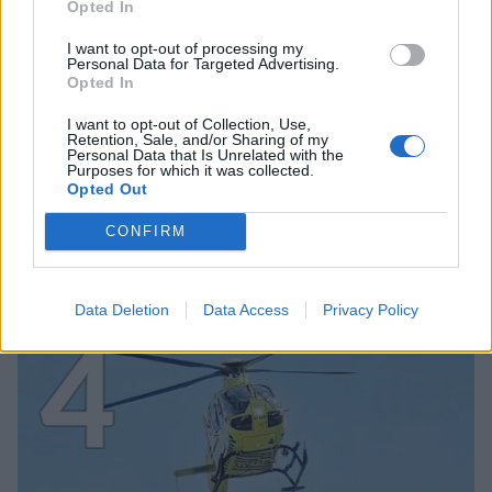
Opted In
I want to opt-out of processing my
Personal Data for Targeted Advertising.
Opted In
MATKAILU
I want to opt-out of Collection, Use,
Retention, Sale, and/or Sharing of my
Personal Data that Is Unrelated with the
Purposes for which it was collected.
Finnairin lennoista osan lentää
Opted Out
jatkossa toinen lentoyhtiö –
CONFIRM
matkustajille tärkeä rajoitus
Data Deletion
Data Access
Privacy Policy
4