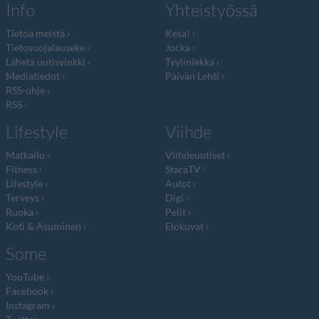
Info
Yhteistyössä
Tietoa meistä
Kesä!
Tietosuojalauseke
Jocka
Lähetä uutisvinkki
Tyyliniekka
Mediatiedot
Päivän Lehti
RSS-ohje
RSS
Lifestyle
Viihde
Matkailu
Viihdeuutiset
Fitness
StaraTV
Lifestyle
Autot
Terveys
Digi
Ruoka
Pelit
Koti & Asuminen
Elokuvat
Some
YouTube
Facebook
Instagram