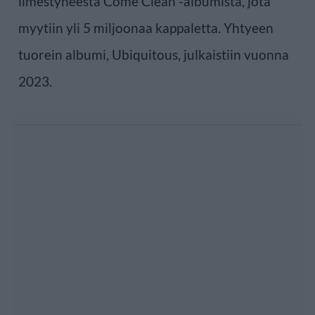
ilmestyneestä Come Clean -albumista, jota
myytiin yli 5 miljoonaa kappaletta. Yhtyeen
tuorein albumi, Ubiquitous, julkaistiin vuonna
2023.