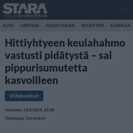
Men
AUTO
LIIKENNE
POLIISI SUOMI
SKOOTTERI
ELÄINLÄÄK
Hittiyhtyeen keulahahmo
vastusti pidätystä – sai
pippurisumutetta
kasvoilleen
Viihdeuutiset
Julkaistu: 10.8.2024, 23:00
Toimittaja:
Tim Isokivi