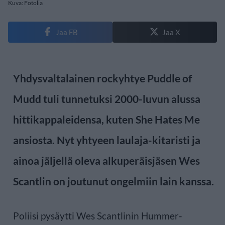
Kuva: Fotolia
Jaa FB
Jaa X
Yhdysvaltalainen rockyhtye Puddle of
Mudd tuli tunnetuksi 2000-luvun alussa
hittikappaleidensa, kuten She Hates Me
ansiosta. Nyt yhtyeen laulaja-kitaristi ja
ainoa jäljellä oleva alkuperäisjäsen Wes
Scantlin on joutunut ongelmiin lain kanssa.
Poliisi pysäytti Wes Scantlinin Hummer-