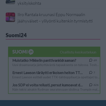
yksityiskohta
IIro Rantala kruunasi Eppu Normaalin
jäähyväiset – ylilyönti kuitenkin tyrmistytti
Suomi24