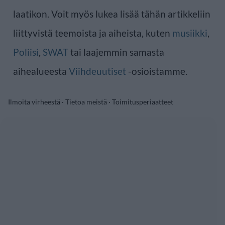
laatikon. Voit myös lukea lisää tähän artikkeliin
liittyvistä teemoista ja aiheista, kuten
musiikki
,
Poliisi
,
SWAT
tai laajemmin samasta
aihealueesta
Viihdeuutiset
-osioistamme.
Ilmoita virheestä
·
Tietoa meistä
·
Toimitusperiaatteet