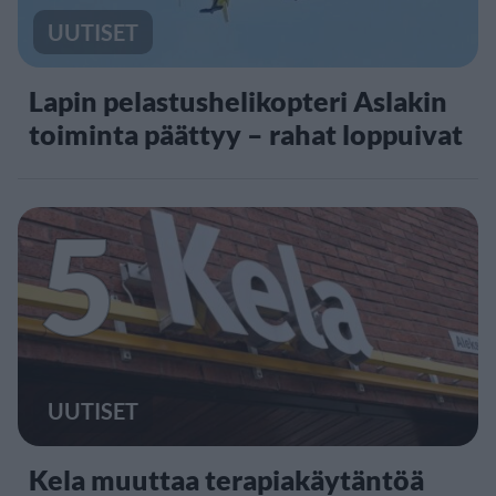
UUTISET
Lapin pelastushelikopteri Aslakin
toiminta päättyy – rahat loppuivat
5
UUTISET
Kela muuttaa terapiakäytäntöä