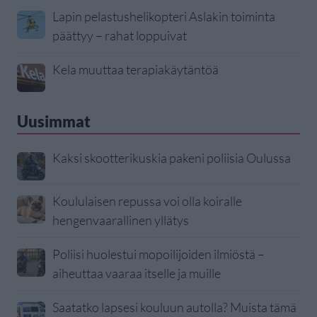
Lapin pelastushelikopteri Aslakin toiminta
päättyy – rahat loppuivat
Kela muuttaa terapiakäytäntöä
Uusimmat
Kaksi skootterikuskia pakeni poliisia Oulussa
Koululaisen repussa voi olla koiralle
hengenvaarallinen yllätys
Poliisi huolestui mopoilijoiden ilmiöstä –
aiheuttaa vaaraa itselle ja muille
Saatatko lapsesi kouluun autolla? Muista tämä