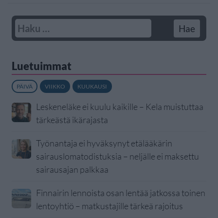
Luetuimmat
PÄIVÄ
VIIKKO
KUUKAUSI
Leskeneläke ei kuulu kaikille – Kela muistuttaa
tärkeästä ikärajasta
Työnantaja ei hyväksynyt etälääkärin
sairauslomatodistuksia – neljälle ei maksettu
sairausajan palkkaa
Finnairin lennoista osan lentää jatkossa toinen
lentoyhtiö – matkustajille tärkeä rajoitus