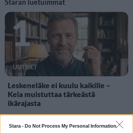
Staran luetuimmat
1
UUTISET
Leskeneläke ei kuulu kaikille –
Kela muistuttaa tärkeästä
ikärajasta
Stara -
Do Not Process My Personal Information