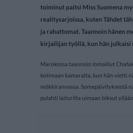
toiminut paitsi Miss Suomena myö
realitysarjoissa, kuten Tähdet täh
ja rahattomat. Taannoin hänen m
kirjailijan työllä, kun hän julkais
Marokossa taannoin lomaillut Chafak
kotimaan kamaralta, kun hän vietti nä
mökkirannassa. Somepäivityksestä n
pulahti laiturilta uimaan biksut yllään