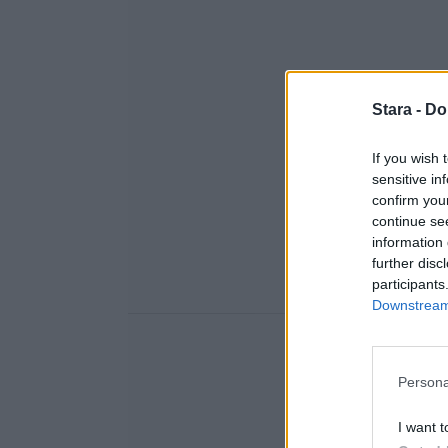
Stara -
Do
If you wish 
sensitive in
confirm you
continue se
information 
further disc
participants
Downstream 
Persona
I want t