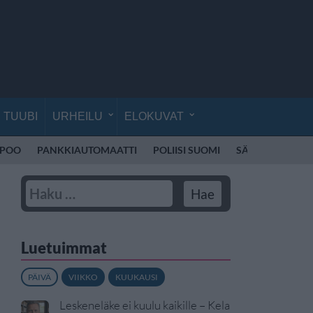
TUUBI
URHEILU
ELOKUVAT
SPOO
PANKKIAUTOMAATTI
POLIISI SUOMI
SÄHKÖPOTKUL
Luetuimmat
PÄIVÄ
VIIKKO
KUUKAUSI
Leskeneläke ei kuulu kaikille – Kela