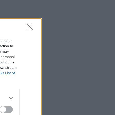
sonal or
ection to
ou may
 personal
out of the
 downstream
B’s List of