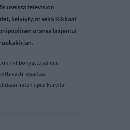
s useissa television
det, Selviytyjät sekä Rikkaat
onipuolinen uransa laajentui
i ruokakirjan.
 on nyt bongattu jälleen
yttävästi kesäiltaa
ähdään miten upea kurvitar
.