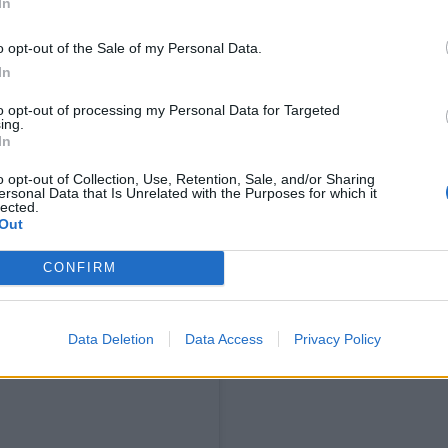
In
o opt-out of the Sale of my Personal Data.
In
to opt-out of processing my Personal Data for Targeted
 siitä miten Sara on kokenut
ing.
In
ä luontoon. Chafak voisi
o opt-out of Collection, Use, Retention, Sale, and/or Sharing
ersonal Data that Is Unrelated with the Purposes for which it
sia ulkosalla, makaamassa
lected.
Out
aalla. Hän nimittää luontoa
CONFIRM
Data Deletion
Data Access
Privacy Policy