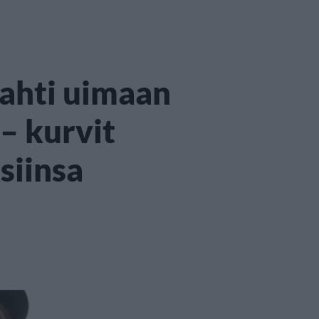
lahti uimaan
– kurvit
siinsa