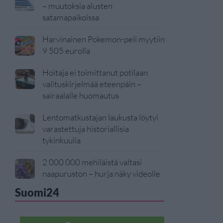
– muutoksia alusten
satamapaikoissa
Harvinainen Pokemon-peli myytiin
9 505 eurolla
Hoitaja ei toimittanut potilaan
valituskirjelmää eteenpäin –
sairaalalle huomautus
Lentomatkustajan laukusta löytyi
varastettuja historiallisia
tykinkuulia
2 000 000 mehiläistä valtasi
naapuruston – hurja näky videolle
Suomi24