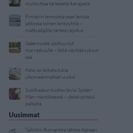
muistuttaa tärkeästä ikärajasta
Finnairin lennoista osan lentää
jatkossa toinen lentoyhtiö –
matkustajille tärkeä rajoitus
Sääennuste ulottuu nyt
marraskuulle – tältä näyttää syksyn
sää
Kela voi leikata tukia
ulkomaanmatkan vuoksi
Suolikaasun tuoksu levisi Spider-
Man -näytöksessä – yleisö poistui
paikalta
Uusimmat
Tallinkin Romantika lähtee Italiaan