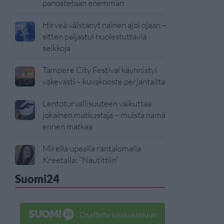
panostetaan enemmän
Hirveä väistänyt nainen ajoi ojaan –
sitten paljastui huolestuttavia
seikkoja
Tampere City Festival käynnistyi
väkevästi – kuvakooste perjantailta
Lentoturvallisuuteen vaikuttaa
jokainen matkustaja – muista nämä
ennen matkaa
Mirella upealla rantalomalla
Kreetalla: ”Nautittiin”
Suomi24