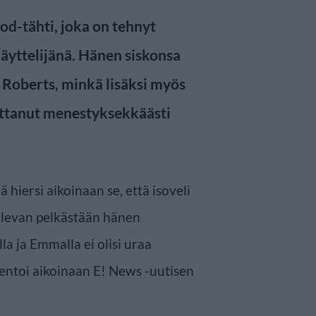
od-tähti, joka on tehnyt
näyttelijänä. Hänen siskonsa
a Roberts, minkä lisäksi myös
ittanut menestyksekkäästi
ä hiersi aikoinaan se, että isoveli
 olevan pelkästään hänen
lla ja Emmalla ei olisi uraa
entoi aikoinaan E! News -uutisen