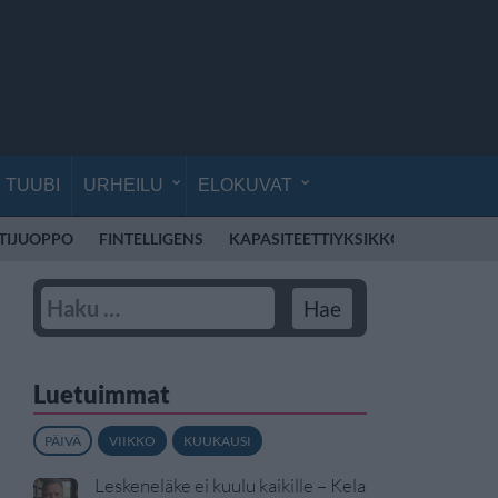
TUUBI
URHEILU
ELOKUVAT
TIJUOPPO
FINTELLIGENS
KAPASITEETTIYKSIKKÖ
MOHOMB
Luetuimmat
PÄIVÄ
VIIKKO
KUUKAUSI
Leskeneläke ei kuulu kaikille – Kela