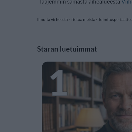
laajemmin samasta aihealueesta
Viih
Ilmoita virheestä
·
Tietoa meistä
·
Toimitusperiaatte
Staran luetuimmat
1