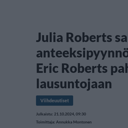
Julia Roberts sa
anteeksipyynnön
Eric Roberts pah
lausuntojaan
Viihdeuutiset
Julkaistu: 21.10.2024, 09:30
Toimittaja:
Annukka Montonen