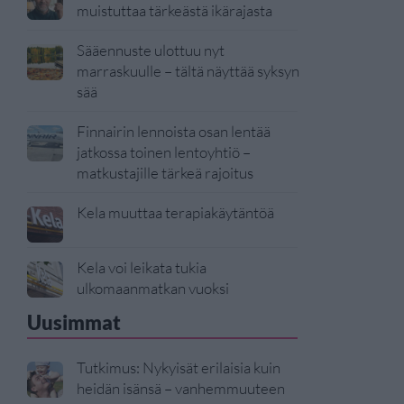
muistuttaa tärkeästä ikärajasta
Sääennuste ulottuu nyt
marraskuulle – tältä näyttää syksyn
sää
Finnairin lennoista osan lentää
jatkossa toinen lentoyhtiö –
matkustajille tärkeä rajoitus
Kela muuttaa terapiakäytäntöä
Kela voi leikata tukia
ulkomaanmatkan vuoksi
Uusimmat
Tutkimus: Nykyisät erilaisia kuin
heidän isänsä – vanhemmuuteen