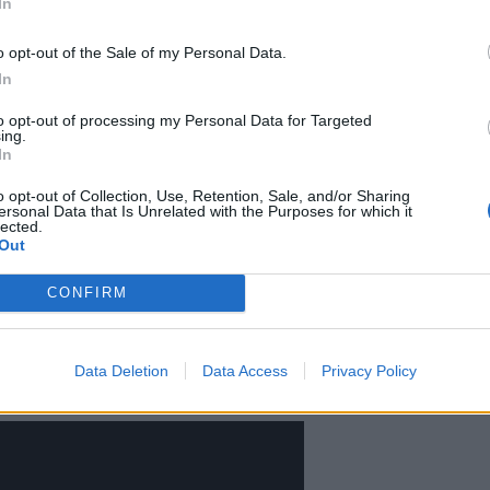
In
o opt-out of the Sale of my Personal Data.
In
to opt-out of processing my Personal Data for Targeted
ing.
In
o opt-out of Collection, Use, Retention, Sale, and/or Sharing
ersonal Data that Is Unrelated with the Purposes for which it
lected.
lämäkerran, joka kantaa nimeä
Out
ory of my life so far. Kirjassa
CONFIRM
siskolleen ja tyttärelleen siitä,
eidän urastaan ja
Data Deletion
Data Access
Privacy Policy
la.