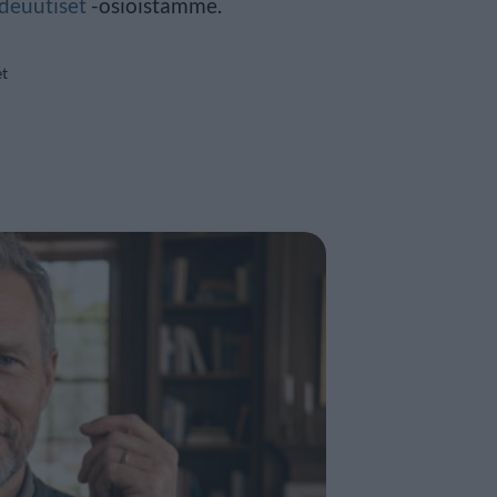
deuutiset
-osioistamme.
et