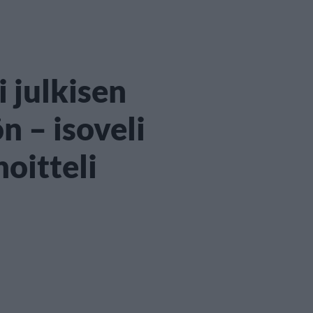
i julkisen
 – isoveli
oitteli