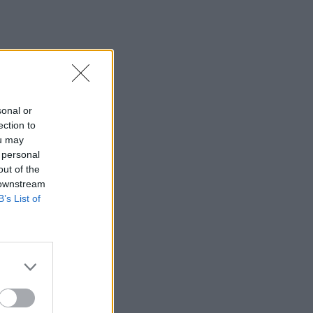
sonal or
ection to
ou may
 personal
out of the
 downstream
B’s List of