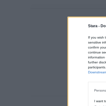
Stara -
Do
If you wish 
sensitive in
confirm you
continue se
information 
further disc
participants
Downstream 
Persona
I want t