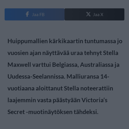
Jaa FB
Jaa X
Huippumallien kärkikaartin tuntumassa jo
vuosien ajan näyttävää uraa tehnyt Stella
Maxwell varttui Belgiassa, Australiassa ja
Uudessa-Seelannissa. Malliuransa 14-
vuotiaana aloittanut Stella noteerattiin
laajemmin vasta päästyään Victoria’s
Secret -muotinäytöksen tähdeksi.