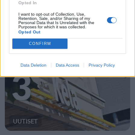
Opted In
I want to opt-out of Collection, Use,
UUTISET
Retention, Sale, and/or Sharing of my
Personal Data that Is Unrelated with the
Purposes for which it was collected.
Opted Out
F/A-18 Hornet jyrähtää ylilennolle
Jyväskylässä – katuja suljetaan
CONFIRM
Data Deletion
Data Access
Privacy Policy
3
UUTISET