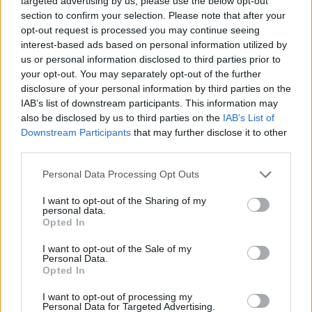
1
targeted advertising by us, please use the below opt-out
section to confirm your selection. Please note that after your
opt-out request is processed you may continue seeing
interest-based ads based on personal information utilized by
us or personal information disclosed to third parties prior to
your opt-out. You may separately opt-out of the further
disclosure of your personal information by third parties on the
MATKAILU
IAB’s list of downstream participants. This information may
also be disclosed by us to third parties on the
IAB’s List of
Downstream Participants
that may further disclose it to other
Maailman eniten matkustaneet
third parties.
valitsivat suosikkikohteensa –
yllättävä voittaja
Personal Data Processing Opt Outs
I want to opt-out of the Sharing of my
personal data.
Opted In
2
I want to opt-out of the Sale of my
Personal Data.
Opted In
I want to opt-out of processing my
Personal Data for Targeted Advertising.