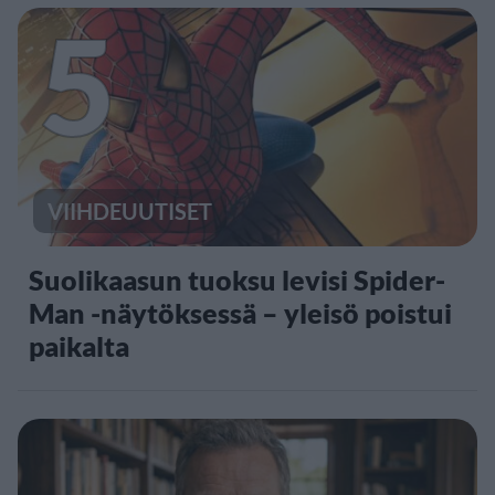
5
VIIHDEUUTISET
Suolikaasun tuoksu levisi Spider-
Man -näytöksessä – yleisö poistui
paikalta