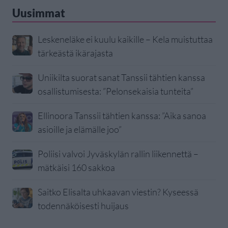
Uusimmat
Leskeneläke ei kuulu kaikille – Kela muistuttaa
tärkeästä ikärajasta
Uniikilta suorat sanat Tanssii tähtien kanssa
osallistumisesta: ”Pelonsekaisia tunteita”
Ellinoora Tanssii tähtien kanssa: ”Aika sanoa
asioille ja elämälle joo”
Poliisi valvoi Jyväskylän rallin liikennettä –
mätkäisi 160 sakkoa
Saitko Elisalta uhkaavan viestin? Kyseessä
todennäköisesti huijaus