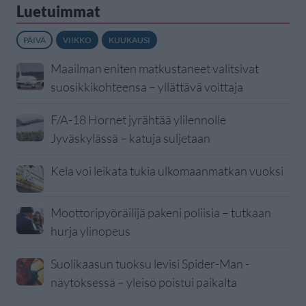
Luetuimmat
PÄIVÄ
VIIKKO
KUUKAUSI
Maailman eniten matkustaneet valitsivat
suosikkikohteensa – yllättävä voittaja
F/A-18 Hornet jyrähtää ylilennolle
Jyväskylässä – katuja suljetaan
Kela voi leikata tukia ulkomaanmatkan vuoksi
Moottoripyöräilijä pakeni poliisia – tutkaan
hurja ylinopeus
Suolikaasun tuoksu levisi Spider-Man -
näytöksessä – yleisö poistui paikalta