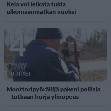
Kela voi leikata tukia
ulkomaanmatkan vuoksi
4
UUTISET
Moottoripyöräilijä pakeni poliisia
– tutkaan hurja ylinopeus