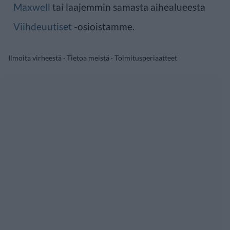
Maxwell
tai laajemmin samasta aihealueesta
Viihdeuutiset
-osioistamme.
Ilmoita virheestä
·
Tietoa meistä
·
Toimitusperiaatteet