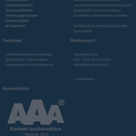
Oikaisukäytäntö
parantaaksemme käyttökokemustasi.
Ilmoita virheestä
Käyttämällä sivustoa hyväksyt
Toimitusperiaatteet
evästeiden tallentamisen laitteellesi.
Eettiset ohjeet
AI-käytäntö
Verkkopalvelun
tiedosuojalauseke
löytyy tästä
.
Tiedotteet
Mediamyynti
Lehdistötiedotteet pyydetään
Nostemedia Oy
lähettämään sähköpostitse
Puh. +358 40 356 1332
osoitteeseen
toimitus@stara.fi
mikael@nostemedia.fi
Mediatiedot
Ajankohtaista