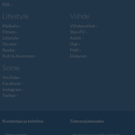
RSS
Lifestyle
Viihde
Matkailu
Viihdeuutiset
Fitness
StaraTV
Lifestyle
Autot
Terveys
Digi
Ruoka
Pelit
Koti & Asuminen
Elokuvat
Some
YouTube
Facebook
Instagram
Twitter
Kustantaja ja toimitus
Tietosuojalauseke
Tietoa meistä
Käytämme sivustolla evästeitä