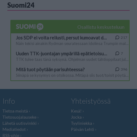
Suomi24
Info
Yhteistyössä
Tietoa meistä
Kesä!
Tietosuojalauseke
Jocka
Lähetä uutisvinkki
Tyyliniekka
Mediatiedot
Päivän Lehti
RSS-ohje