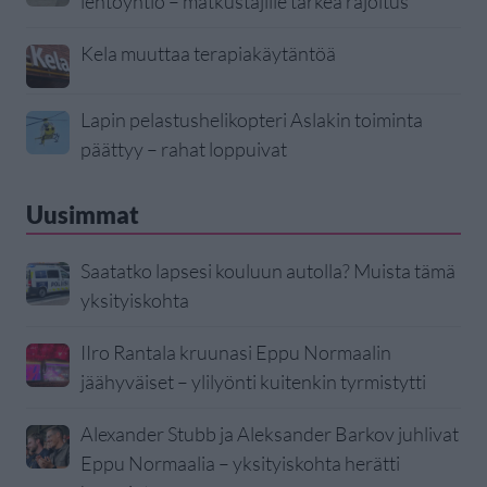
lentoyhtiö – matkustajille tärkeä rajoitus
Kela muuttaa terapiakäytäntöä
Lapin pelastushelikopteri Aslakin toiminta
päättyy – rahat loppuivat
Uusimmat
Saatatko lapsesi kouluun autolla? Muista tämä
yksityiskohta
IIro Rantala kruunasi Eppu Normaalin
jäähyväiset – ylilyönti kuitenkin tyrmistytti
Alexander Stubb ja Aleksander Barkov juhlivat
Eppu Normaalia – yksityiskohta herätti