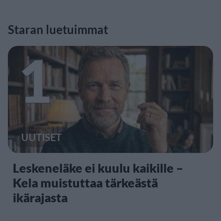
Staran luetuimmat
1
UUTISET
Leskeneläke ei kuulu kaikille –
Kela muistuttaa tärkeästä
ikärajasta