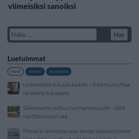
viimeisiksi sanoiksi
Luetuimmat
PÄIVÄ
VIIKKO
KUUKAUSI
Leskeneläke ei kuulu kaikille – Kela muistuttaa
tärkeästä ikärajasta
Sääennuste ulottuu nyt marraskuulle – tältä
näyttää syksyn sää
Finnairin lennoista osan lentää jatkossa toinen