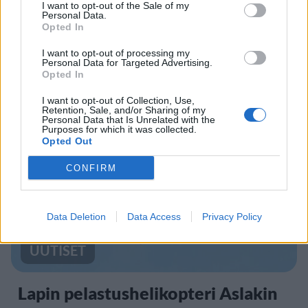
I want to opt-out of the Sale of my
Personal Data.
Opted In
UUTISET
I want to opt-out of processing my
Personal Data for Targeted Advertising.
Kela muuttaa terapiakäytäntöä
Opted In
I want to opt-out of Collection, Use,
Retention, Sale, and/or Sharing of my
Personal Data that Is Unrelated with the
5
Purposes for which it was collected.
Opted Out
CONFIRM
Data Deletion
Data Access
Privacy Policy
UUTISET
Lapin pelastushelikopteri Aslakin