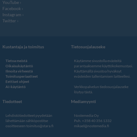
YouTube
Facebook
Instagram
Twitter
Kustantaja ja toimitus
Tietosuojalauseke
Tietoa meistä
Käytämme sivustolla evästeitä
Oikaisukäytäntö
parantaaksemme käyttökokemustasi.
Ilmoita virheestä
Käyttämällä sivustoa hyväksyt
Toimitusperiaatteet
evästeiden tallentamisen laitteellesi.
Eettiset ohjeet
AI-käytäntö
Verkkopalvelun
tiedosuojalauseke
löytyy tästä
.
Tiedotteet
Mediamyynti
Lehdistötiedotteet pyydetään
Nostemedia Oy
lähettämään sähköpostitse
Puh. +358 40 356 1332
osoitteeseen
toimitus@stara.fi
mikael@nostemedia.fi