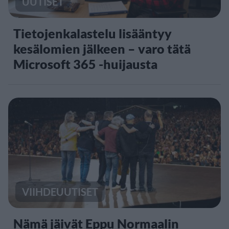
UUTISET
Tietojenkalastelu lisääntyy
kesälomien jälkeen – varo tätä
Microsoft 365 -huijausta
VIIHDEUUTISET
Nämä jäivät Eppu Normaalin