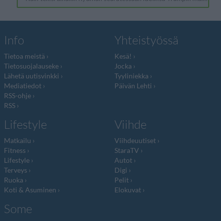
Info
Yhteistyössä
Tietoa meistä
Kesä!
Tietosuojalauseke
Jocka
Lähetä uutisvinkki
Tyyliniekka
Mediatiedot
Päivän Lehti
RSS-ohje
RSS
Lifestyle
Viihde
Matkailu
Viihdeuutiset
Fitness
StaraTV
Lifestyle
Autot
Terveys
Digi
Ruoka
Pelit
Koti & Asuminen
Elokuvat
Some