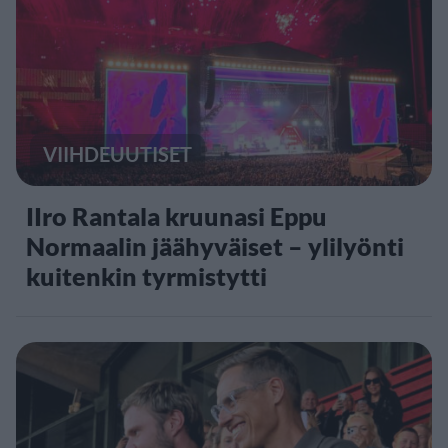
VIIHDEUUTISET
IIro Rantala kruunasi Eppu
Normaalin jäähyväiset – ylilyönti
kuitenkin tyrmistytti