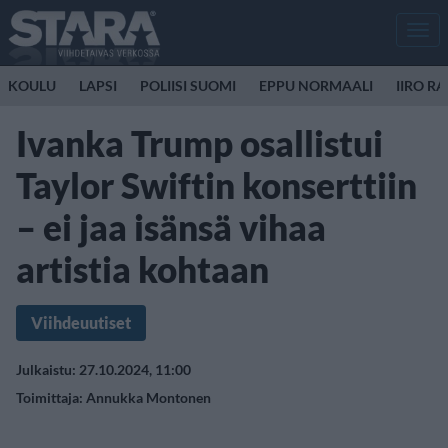
Men
KOULU
LAPSI
POLIISI SUOMI
EPPU NORMAALI
IIRO R
Ivanka Trump osallistui
Taylor Swiftin konserttiin
– ei jaa isänsä vihaa
artistia kohtaan
Viihdeuutiset
Julkaistu: 27.10.2024, 11:00
Toimittaja:
Annukka Montonen