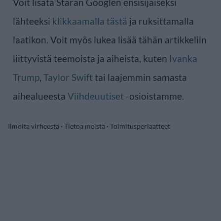
Voit lisätä Staran Googlen ensisijaiseksi
lähteeksi
klikkaamalla tästä
ja ruksittamalla
laatikon. Voit myös lukea lisää tähän artikkeliin
liittyvistä teemoista ja aiheista, kuten
Ivanka
Trump
,
Taylor Swift
tai laajemmin samasta
aihealueesta
Viihdeuutiset
-osioistamme.
Ilmoita virheestä
·
Tietoa meistä
·
Toimitusperiaatteet