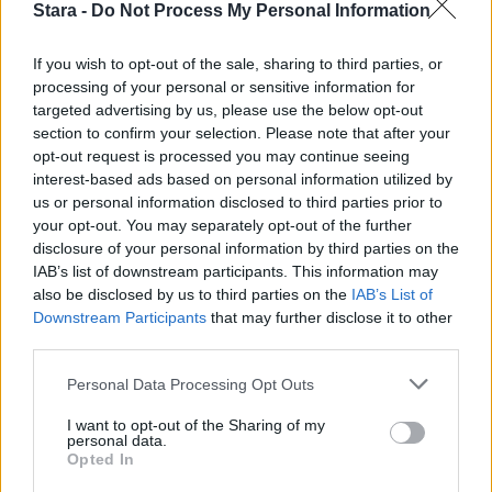
3
Stara -
Do Not Process My Personal Information
If you wish to opt-out of the sale, sharing to third parties, or
processing of your personal or sensitive information for
targeted advertising by us, please use the below opt-out
section to confirm your selection. Please note that after your
MATKAILU
opt-out request is processed you may continue seeing
interest-based ads based on personal information utilized by
Finnairin lennoista osan lentää
us or personal information disclosed to third parties prior to
your opt-out. You may separately opt-out of the further
jatkossa toinen lentoyhtiö –
disclosure of your personal information by third parties on the
matkustajille tärkeä rajoitus
IAB’s list of downstream participants. This information may
also be disclosed by us to third parties on the
IAB’s List of
Downstream Participants
that may further disclose it to other
third parties.
4
Personal Data Processing Opt Outs
I want to opt-out of the Sharing of my
personal data.
Opted In