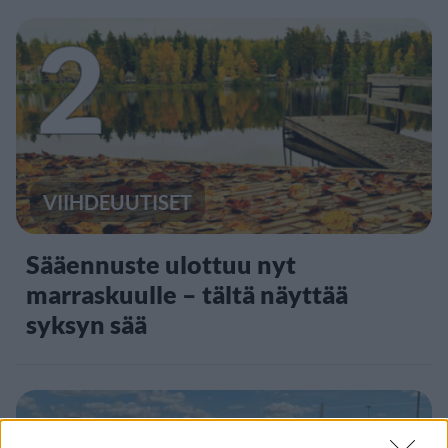
2
VIIHDEUUTISET
Sääennuste ulottuu nyt
marraskuulle – tältä näyttää
syksyn sää