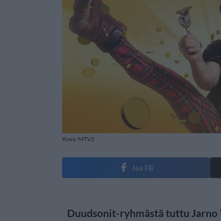
Kuva: MTV3
Jaa FB
Duudsonit-ryhmästä tuttu Jarno 