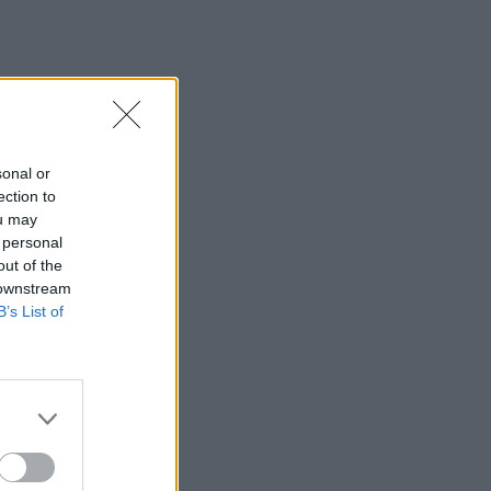
sonal or
ection to
ou may
 personal
out of the
 downstream
B’s List of