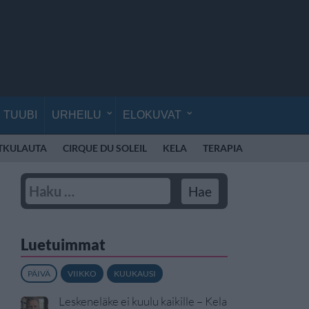
TUUBI
URHEILU
ELOKUVAT
TKULAUTA
CIRQUE DU SOLEIL
KELA
TERAPIA
AVARUUS
Luetuimmat
PÄIVÄ
VIIKKO
KUUKAUSI
Leskeneläke ei kuulu kaikille – Kela