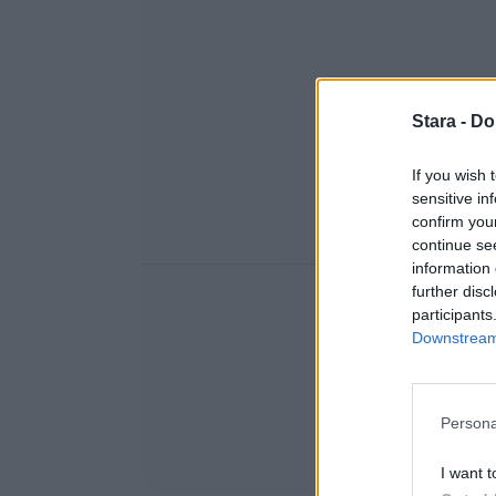
Stara -
Do
If you wish 
sensitive in
confirm you
continue se
information 
further disc
participants
Downstream 
Persona
I want t