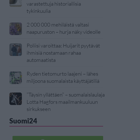
varastettuja historiallisia
tykinkuulia
2 000 000 mehiläistä valtasi
naapuruston – hurja näky videolle
Poliisi varoittaa: Huijarit pyytävät
ihmisiä nostamaan rahaa
automaatista
Ryden tietomurto laajeni – lähes
miljoona suomalaista käyttäjätiliä
”Täysin yllättäen” – suomalaislaulaja
Lotta Hagfors maailmankuuluun
sirkukseen
Suomi24