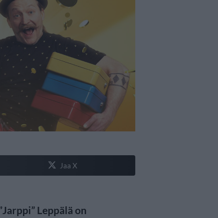
Jaa X
”Jarppi” Leppälä on