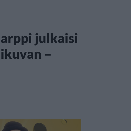
rppi julkaisi
nikuvan –