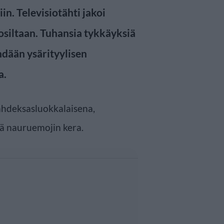
in. Televisiotähti jakoi
osiltaan. Tuhansia tykkäyksiä
dään ysärityylisen
a.
kahdeksasluokkalaisena,
sä nauruemojin kera.