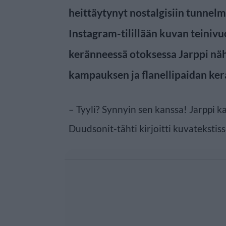
heittäytynyt nostalgisiin tunnelmi
Instagram-tilillään kuvan teinivu
keränneessä otoksessa Jarppi näh
kampauksen ja flanellipaidan ker
– Tyyli? Synnyin sen kanssa! Jarppi 
Duudsonit-tähti kirjoitti kuvatekstis