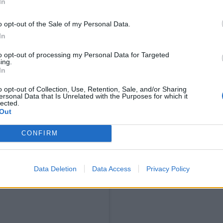
In
urattu viime vuosina Duudsonit
o opt-out of the Sale of my Personal Data.
In
vierailee perheiden kotona
to opt-out of processing my Personal Data for Targeted
i on nähty viime aikoina
ing.
In
ssa sekä vieraana Christoffer
o opt-out of Collection, Use, Retention, Sale, and/or Sharing
ersonal Data that Is Unrelated with the Purposes for which it
ohjelmissa.
lected.
Out
CONFIRM
Data Deletion
Data Access
Privacy Policy