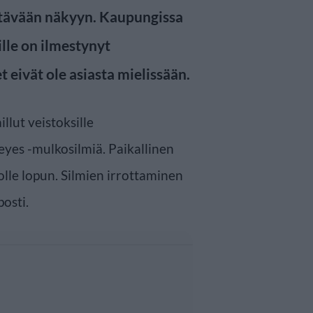
ttävään näkyyn. Kaupungissa
sille on ilmestynyt
 eivät ole asiasta mielissään.
llut veistoksille
yes -mulkosilmiä. Paikallinen
lle lopun. Silmien irrottaminen
posti.