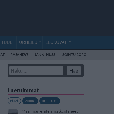
TUUBI
URHEILU
ELOKUVAT
AT
RÄJÄHDYS
JANNI HUSSI
SOINTU BORG
KYLIE MINO
Luetuimmat
PÄIVÄ
VIIKKO
KUUKAUSI
Maailman eniten matkustaneet