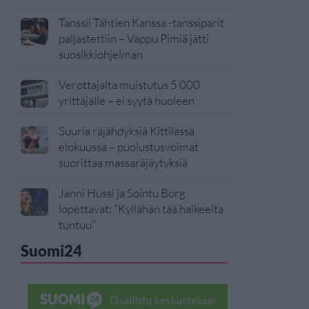
Tanssii Tähtien Kanssa -tanssiparit
paljastettiin – Vappu Pimiä jätti
suosikkiohjelman
Verottajalta muistutus 5 000
yrittäjälle – ei syytä huoleen
Suuria räjähdyksiä Kittilässä
elokuussa – puolustusvoimat
suorittaa massaräjäytyksiä
Janni Hussi ja Sointu Borg
lopettavat: ”Kyllähän tää haikeelta
tuntuu”
Suomi24