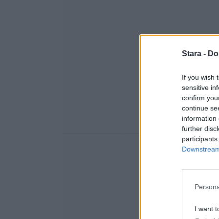
Stara -
Do
If you wish 
sensitive in
confirm you
continue se
information 
further disc
participants
Downstream 
Persona
I want t