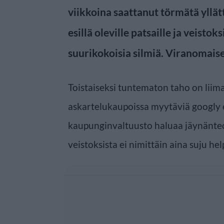
viikkoina saattanut törmätä yllä
esillä oleville patsaille ja veistok
suurikokoisia silmiä. Viranomaiset
Toistaiseksi tuntematon taho on liimai
askartelukaupoissa myytäviä googly e
kaupunginvaltuusto haluaa jäynänteo
veistoksista ei nimittäin aina suju hel