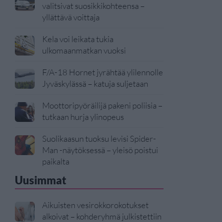
valitsivat suosikkikohteensa –
yllättävä voittaja
Kela voi leikata tukia
ulkomaanmatkan vuoksi
F/A-18 Hornet jyrähtää ylilennolle
Jyväskylässä – katuja suljetaan
Moottoripyöräilijä pakeni poliisia –
tutkaan hurja ylinopeus
Suolikaasun tuoksu levisi Spider-
Man -näytöksessä – yleisö poistui
paikalta
Uusimmat
Aikuisten vesirokkorokotukset
alkoivat – kohderyhmä julkistettiin