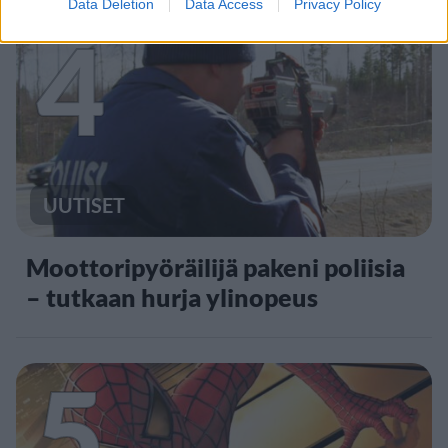
Data Deletion
Data Access
Privacy Policy
4
UUTISET
Moottoripyöräilijä pakeni poliisia
– tutkaan hurja ylinopeus
5