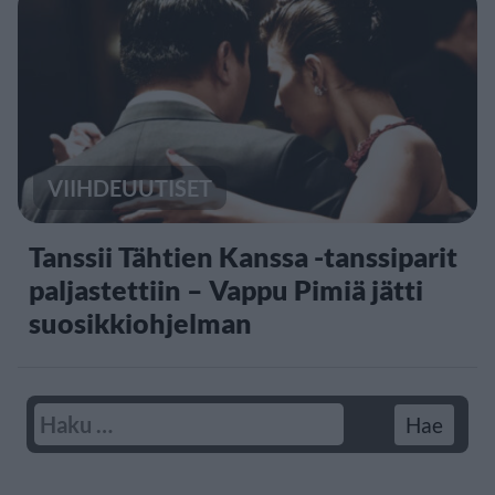
VIIHDEUUTISET
Tanssii Tähtien Kanssa -tanssiparit
paljastettiin – Vappu Pimiä jätti
suosikkiohjelman