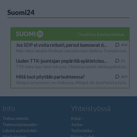
Suomi24
Info
Yhteistyössä
Tietoa meistä
Kesä!
Tietosuojalauseke
Jocka
Lähetä uutisvinkki
Tyyliniekka
Mediatiedot
Päivän Lehti