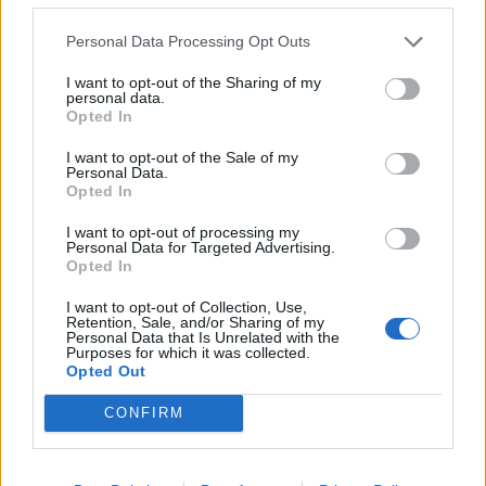
Kela voi leikata tukia
Personal Data Processing Opt Outs
ulkomaanmatkan vuoksi
I want to opt-out of the Sharing of my
personal data.
Opted In
3
I want to opt-out of the Sale of my
Personal Data.
Opted In
I want to opt-out of processing my
Personal Data for Targeted Advertising.
Opted In
I want to opt-out of Collection, Use,
Retention, Sale, and/or Sharing of my
UUTISET
Personal Data that Is Unrelated with the
Purposes for which it was collected.
Opted Out
F/A-18 Hornet jyrähtää ylilennolle
CONFIRM
Jyväskylässä – katuja suljetaan