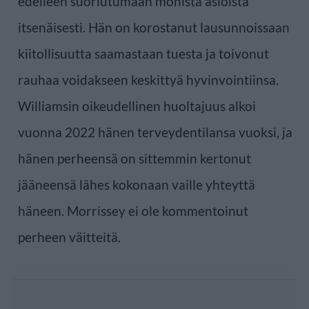
edelleen suoriutumaan monista asioista
itsenäisesti. Hän on korostanut lausunnoissaan
kiitollisuutta saamastaan tuesta ja toivonut
rauhaa voidakseen keskittyä hyvinvointiinsa.
Williamsin oikeudellinen huoltajuus alkoi
vuonna 2022 hänen terveydentilansa vuoksi, ja
hänen perheensä on sittemmin kertonut
jääneensä lähes kokonaan vaille yhteyttä
häneen. Morrissey ei ole kommentoinut
perheen väitteitä.