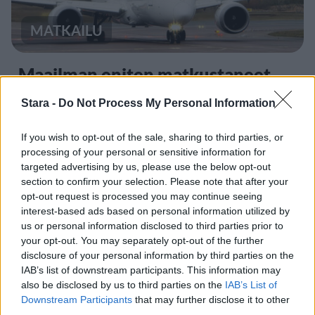
MATKAILU
Maailman eniten matkustaneet
valitsivat suosikkikohteensa –
Stara -
Do Not Process My Personal Information
yllättävä voittaja
If you wish to opt-out of the sale, sharing to third parties, or
processing of your personal or sensitive information for
targeted advertising by us, please use the below opt-out
2
section to confirm your selection. Please note that after your
opt-out request is processed you may continue seeing
interest-based ads based on personal information utilized by
us or personal information disclosed to third parties prior to
your opt-out. You may separately opt-out of the further
disclosure of your personal information by third parties on the
IAB’s list of downstream participants. This information may
also be disclosed by us to third parties on the
IAB’s List of
UUTISET
Downstream Participants
that may further disclose it to other
third parties.