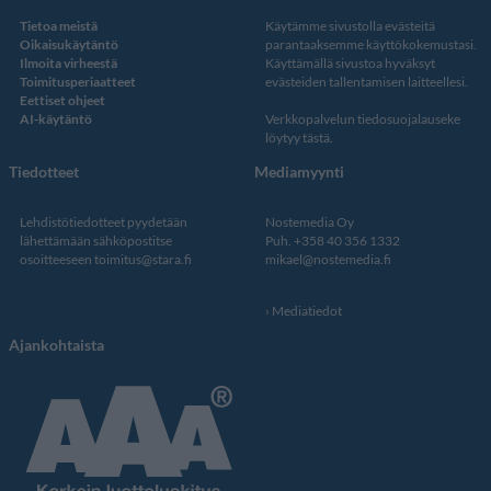
Tietoa meistä
Käytämme sivustolla evästeitä
Oikaisukäytäntö
parantaaksemme käyttökokemustasi.
Ilmoita virheestä
Käyttämällä sivustoa hyväksyt
Toimitusperiaatteet
evästeiden tallentamisen laitteellesi.
Eettiset ohjeet
AI-käytäntö
Verkkopalvelun
tiedosuojalauseke
löytyy tästä
.
Tiedotteet
Mediamyynti
Lehdistötiedotteet pyydetään
Nostemedia Oy
lähettämään sähköpostitse
Puh. +358 40 356 1332
osoitteeseen
toimitus@stara.fi
mikael@nostemedia.fi
Mediatiedot
Ajankohtaista