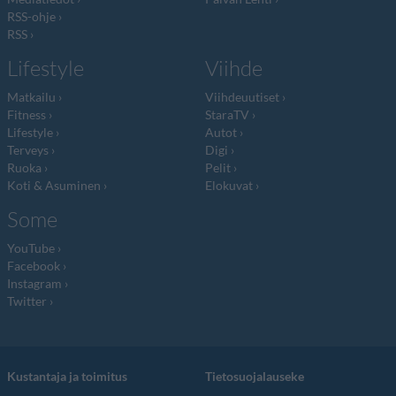
RSS-ohje
RSS
Lifestyle
Viihde
Matkailu
Viihdeuutiset
Fitness
StaraTV
Lifestyle
Autot
Terveys
Digi
Ruoka
Pelit
Koti & Asuminen
Elokuvat
Some
YouTube
Facebook
Instagram
Twitter
Kustantaja ja toimitus
Tietosuojalauseke