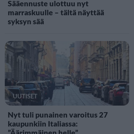
Sääennuste ulottuu nyt
marraskuulle – tältä näyttää
syksyn sää
UUTISET
Nyt tuli punainen varoitus 27
kaupunkiin Italiassa:
”Äärimmäinen helle”