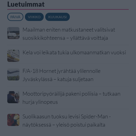
Luetuimmat
PÄIVÄ
VIIKKO
KUUKAUSI
Maailman eniten matkustaneet valitsivat
suosikkikohteensa – yllättävä voittaja
Kela voi leikata tukia ulkomaanmatkan vuoksi
F/A-18 Hornet jyrähtää ylilennolle
Jyväskylässä – katuja suljetaan
Moottoripyöräilijä pakeni poliisia – tutkaan
hurja ylinopeus
Suolikaasun tuoksu levisi Spider-Man -
näytöksessä – yleisö poistui paikalta