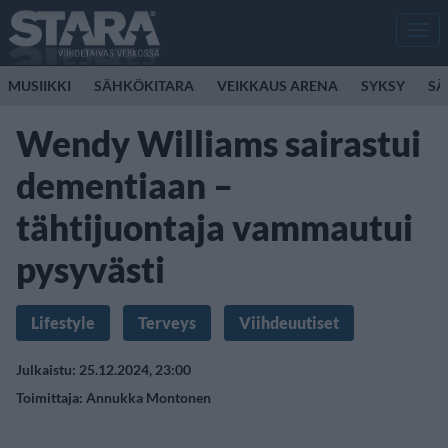
Men
MUSIIKKI
SÄHKÖKITARA
VEIKKAUS ARENA
SYKSY
SÄ
Wendy Williams sairastui
dementiaan –
tähtijuontaja vammautui
pysyvästi
Lifestyle
Terveys
Viihdeuutiset
Julkaistu: 25.12.2024, 23:00
Toimittaja:
Annukka Montonen