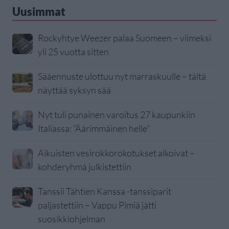
Uusimmat
Rockyhtye Weezer palaa Suomeen – viimeksi
yli 25 vuotta sitten
Sääennuste ulottuu nyt marraskuulle – tältä
näyttää syksyn sää
Nyt tuli punainen varoitus 27 kaupunkiin
Italiassa: ”Äärimmäinen helle”
Aikuisten vesirokkorokotukset alkoivat –
kohderyhmä julkistettiin
Tanssii Tähtien Kanssa -tanssiparit
paljastettiin – Vappu Pimiä jätti
suosikkiohjelman