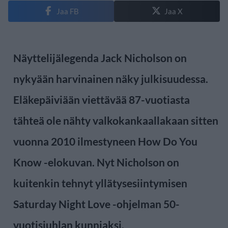
Jaa FB
Jaa X
Näyttelijälegenda Jack Nicholson on
nykyään harvinainen näky julkisuudessa.
Eläkepäiviään viettävää 87-vuotiasta
tähteä ole nähty valkokankaallakaan sitten
vuonna 2010 ilmestyneen How Do You
Know -elokuvan. Nyt Nicholson on
kuitenkin tehnyt yllätysesiintymisen
Saturday Night Love -ohjelman 50-
vuotisjuhlan kunniaksi.