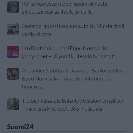
Poliisi huolestui mopoilijoiden ilmiöstä –
aiheuttaa vaaraa itselle ja muille
Saatatko lapsesi kouluun autolla? Muista tämä
yksityiskohta
IIro Rantala kruunasi Eppu Normaalin
jäähyväiset – ylilyönti kuitenkin tyrmistytti
Alexander Stubb ja Aleksander Barkov juhlivat
Eppu Normaalia – yksityiskohta herätti
huomiota
Tietojenkalastelu lisääntyy kesälomien jälkeen
– varo tätä Microsoft 365 -huijausta
Suomi24