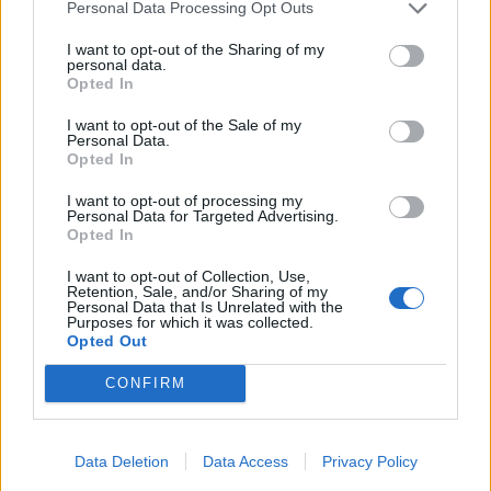
UUTISET
Personal Data Processing Opt Outs
I want to opt-out of the Sharing of my
personal data.
Leskeneläke ei kuulu kaikille –
Opted In
Kela muistuttaa tärkeästä
I want to opt-out of the Sale of my
ikärajasta
Personal Data.
Opted In
I want to opt-out of processing my
Personal Data for Targeted Advertising.
2
Opted In
I want to opt-out of Collection, Use,
Retention, Sale, and/or Sharing of my
Personal Data that Is Unrelated with the
Purposes for which it was collected.
Opted Out
CONFIRM
VIIHDEUUTISET
Data Deletion
Data Access
Privacy Policy
Sääennuste ulottuu nyt