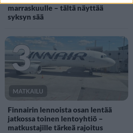
marraskuulle – tältä näyttää
syksyn sää
3
MATKAILU
Finnairin lennoista osan lentää
jatkossa toinen lentoyhtiö –
matkustajille tärkeä rajoitus