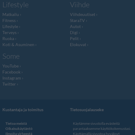
Lifestyle
Viihde
Matkailu
Viihdeuutiset
Fitness
StaraTV
Lifestyle
Autot
Terveys
Digi
Ruoka
Pelit
Koti & Asuminen
Elokuvat
Some
YouTube
Facebook
Instagram
Twitter
Kustantaja ja toimitus
Tietosuojalauseke
Tietoa meistä
Käytämme sivustolla evästeitä
Oikaisukäytäntö
parantaaksemme käyttökokemustasi.
Ilmoita virheestä
Käyttämällä sivustoa hyväksyt