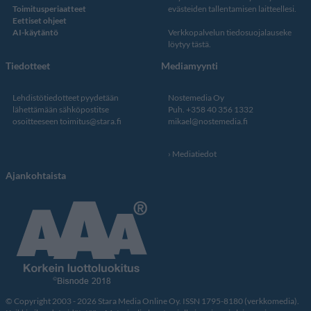
Toimitusperiaatteet
evästeiden tallentamisen laitteellesi.
Eettiset ohjeet
AI-käytäntö
Verkkopalvelun
tiedosuojalauseke
löytyy tästä
.
Tiedotteet
Mediamyynti
Lehdistötiedotteet pyydetään
Nostemedia Oy
lähettämään sähköpostitse
Puh. +358 40 356 1332
osoitteeseen
toimitus@stara.fi
mikael@nostemedia.fi
Mediatiedot
Ajankohtaista
© Copyright 2003 - 2026 Stara Media Online Oy. ISSN 1795-8180 (verkkomedia).