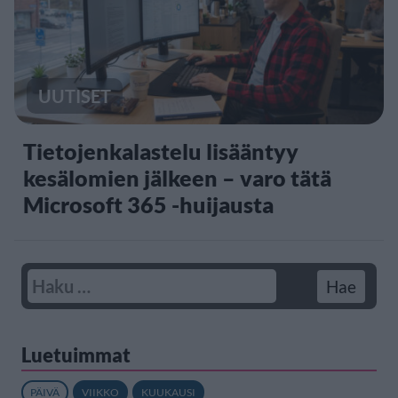
UUTISET
Tietojenkalastelu lisääntyy
kesälomien jälkeen – varo tätä
Microsoft 365 -huijausta
Luetuimmat
PÄIVÄ
VIIKKO
KUUKAUSI