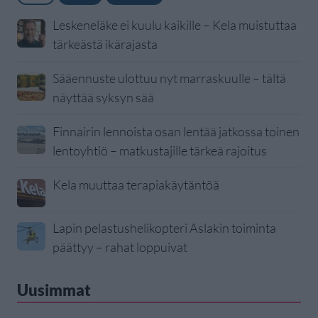
Leskeneläke ei kuulu kaikille – Kela muistuttaa
tärkeästä ikärajasta
Sääennuste ulottuu nyt marraskuulle – tältä
näyttää syksyn sää
Finnairin lennoista osan lentää jatkossa toinen
lentoyhtiö – matkustajille tärkeä rajoitus
Kela muuttaa terapiakäytäntöä
Lapin pelastushelikopteri Aslakin toiminta
päättyy – rahat loppuivat
Uusimmat