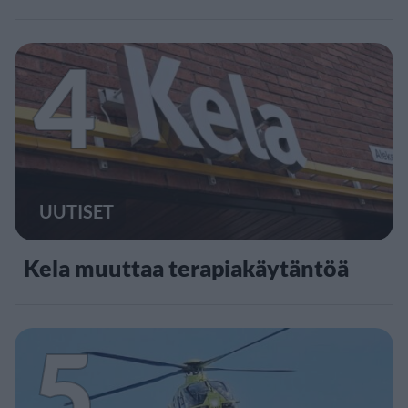
4
UUTISET
Kela muuttaa terapiakäytäntöä
5