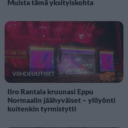
Muista tämä yksityiskohta
VIIHDEUUTISET
IIro Rantala kruunasi Eppu
Normaalin jäähyväiset – ylilyönti
kuitenkin tyrmistytti