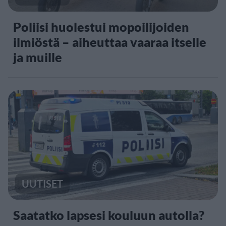
Poliisi huolestui mopoilijoiden
ilmiöstä – aiheuttaa vaaraa itselle
ja muille
UUTISET
Saatatko lapsesi kouluun autolla?