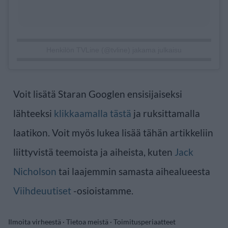
Henkilön TVLine (@tvline) jakama julkaisu
Voit lisätä Staran Googlen ensisijaiseksi
lähteeksi
klikkaamalla tästä
ja ruksittamalla
laatikon. Voit myös lukea lisää tähän artikkeliin
liittyvistä teemoista ja aiheista, kuten
Jack
Nicholson
tai laajemmin samasta aihealueesta
Viihdeuutiset
-osioistamme.
Ilmoita virheestä
·
Tietoa meistä
·
Toimitusperiaatteet