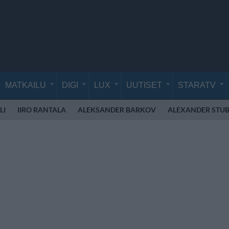
MATKAILU
DIGI
LUX
UUTISET
STARATV
LI
IIRO RANTALA
ALEKSANDER BARKOV
ALEXANDER STU