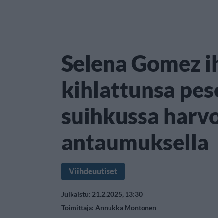
Selena Gomez i
kihlattunsa pes
suihkussa harv
antaumuksella
Viihdeuutiset
Julkaistu: 21.2.2025, 13:30
Toimittaja:
Annukka Montonen