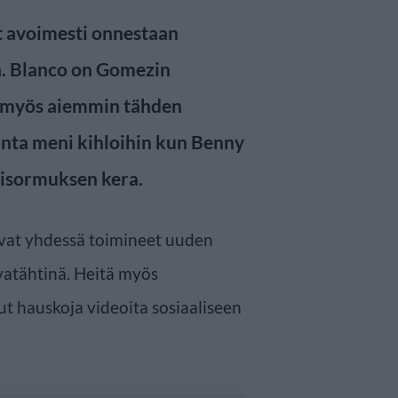
ut avoimesti onnestaan
a. Blanco on Gomezin
ut myös aiemmin tähden
unta meni kihloihin kun Benny
tisormuksen kera.
vat yhdessä toimineet uuden
atähtinä. Heitä myös
ut hauskoja videoita sosiaaliseen