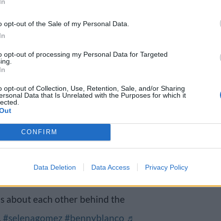
In
o opt-out of the Sale of my Personal Data.
In
to opt-out of processing my Personal Data for Targeted
ing.
In
ttää haastattelijan ja huvittaa
o opt-out of Collection, Use, Retention, Sale, and/or Sharing
ersonal Data that Is Unrelated with the Purposes for which it
lected.
 käy suihkussa päivittäin. Kun
Out
lattialla ja viettää lämpimän
CONFIRM
ies miettii suihkussa istuessaan
Data Deletion
Data Access
Privacy Policy
r cry 🚿 @Selena Gomez and
s about each other behind the
.
#selenagomez
#bennyblanco
♬