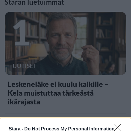
Staran luetuimmat
1
UUTISET
Leskeneläke ei kuulu kaikille –
Kela muistuttaa tärkeästä
ikärajasta
Stara -
Do Not Process My Personal Information