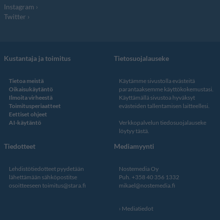
Instagram
Twitter
Kustantaja ja toimitus
Tietosuojalauseke
Tietoa meistä
Käytämme sivustolla evästeitä
Oikaisukäytäntö
parantaaksemme käyttökokemustasi.
Ilmoita virheestä
Käyttämällä sivustoa hyväksyt
Toimitusperiaatteet
evästeiden tallentamisen laitteellesi.
Eettiset ohjeet
AI-käytäntö
Verkkopalvelun
tiedosuojalauseke
löytyy tästä
.
Tiedotteet
Mediamyynti
Lehdistötiedotteet pyydetään
Nostemedia Oy
lähettämään sähköpostitse
Puh. +358 40 356 1332
osoitteeseen
toimitus@stara.fi
mikael@nostemedia.fi
Mediatiedot