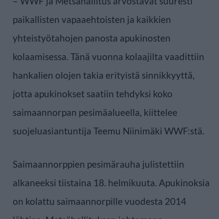
– WWF ja Metsähallitus arvostavat suuresti
paikallisten vapaaehtoisten ja kaikkien
yhteistyötahojen panosta apukinosten
kolaamisessa. Tänä vuonna kolaajilta vaadittiin
hankalien olojen takia erityistä sinnikkyyttä,
jotta apukinokset saatiin tehdyksi koko
saimaannorpan pesimäalueella, kiittelee
suojeluasiantuntija Teemu Niinimäki WWF:stä.
Saimaannorppien pesimärauha julistettiin
alkaneeksi tiistaina 18. helmikuuta. Apukinoksia
on kolattu saimaannorpille vuodesta 2014