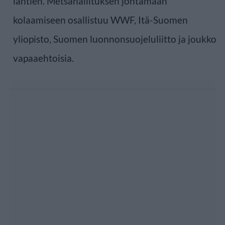
lähtien. Metsähallituksen johtamaan
kolaamiseen osallistuu WWF, Itä-Suomen
yliopisto, Suomen luonnonsuojeluliitto ja joukko
vapaaehtoisia.