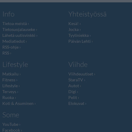
Info
Yhteistyössä
Tietoa meistä
Kesä!
Tietosuojalauseke
Jocka
Lähetä uutisvinkki
Tyyliniekka
Mediatiedot
Päivän Lehti
RSS-ohje
RSS
Lifestyle
Viihde
Matkailu
Viihdeuutiset
Fitness
StaraTV
Lifestyle
Autot
Terveys
Digi
Ruoka
Pelit
Koti & Asuminen
Elokuvat
Some
YouTube
Facebook