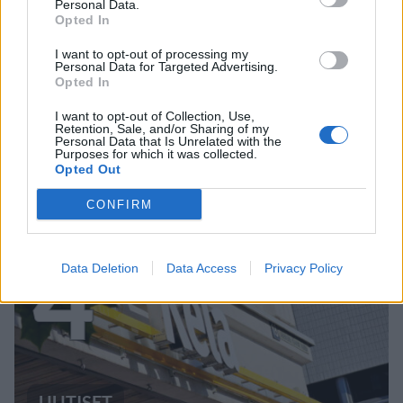
Personal Data.
Opted In
I want to opt-out of processing my
VIIHDEUUTISET
Personal Data for Targeted Advertising.
Opted In
Sääennuste ulottuu nyt
I want to opt-out of Collection, Use,
Retention, Sale, and/or Sharing of my
Personal Data that Is Unrelated with the
marraskuulle – tältä näyttää
Purposes for which it was collected.
Opted Out
syksyn sää
CONFIRM
4
Data Deletion
Data Access
Privacy Policy
UUTISET