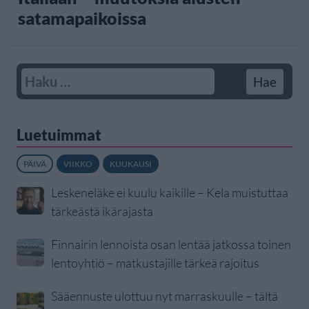
satamapaikoissa
Luetuimmat
PÄIVÄ
VIIKKO
KUUKAUSI
Leskeneläke ei kuulu kaikille – Kela muistuttaa
tärkeästä ikärajasta
Finnairin lennoista osan lentää jatkossa toinen
lentoyhtiö – matkustajille tärkeä rajoitus
Sääennuste ulottuu nyt marraskuulle – tältä