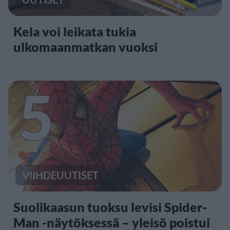
Kela voi leikata tukia
ulkomaanmatkan vuoksi
5
VIIHDEUUTISET
Suolikaasun tuoksu levisi Spider-
Man -näytöksessä – yleisö poistui