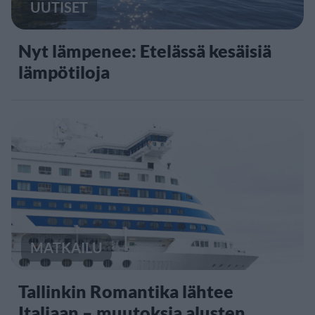
UUTISET
Nyt lämpenee: Etelässä kesäisiä
lämpötiloja
MATKAILU
Tallinkin Romantika lähtee
Italiaan – muutoksia alusten