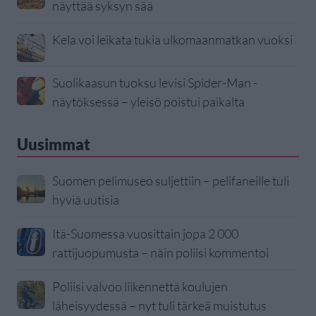
näyttää syksyn sää
Kela voi leikata tukia ulkomaanmatkan vuoksi
Suolikaasun tuoksu levisi Spider-Man -
näytöksessä – yleisö poistui paikalta
Uusimmat
Suomen pelimuseo suljettiin – pelifaneille tuli
hyviä uutisia
Itä-Suomessa vuosittain jopa 2 000
rattijuopumusta – näin poliisi kommentoi
Poliisi valvoo liikennettä koulujen
läheisyydessä – nyt tuli tärkeä muistutus