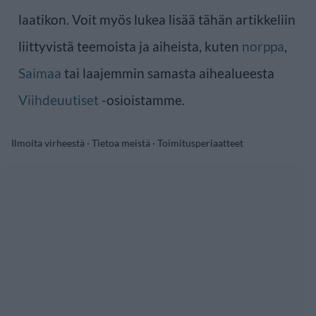
laatikon. Voit myös lukea lisää tähän artikkeliin
liittyvistä teemoista ja aiheista, kuten
norppa
,
Saimaa
tai laajemmin samasta aihealueesta
Viihdeuutiset
-osioistamme.
Ilmoita virheestä
·
Tietoa meistä
·
Toimitusperiaatteet