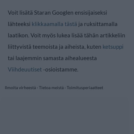
Voit lisätä Staran Googlen ensisijaiseksi
lähteeksi
klikkaamalla tästä
ja ruksittamalla
laatikon. Voit myös lukea lisää tähän artikkeliin
liittyvistä teemoista ja aiheista, kuten
ketsuppi
tai laajemmin samasta aihealueesta
Viihdeuutiset
-osioistamme.
Ilmoita virheestä
·
Tietoa meistä
·
Toimitusperiaatteet