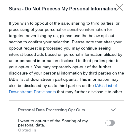
3
Stara -
Do Not Process My Personal Information
If you wish to opt-out of the sale, sharing to third parties, or
processing of your personal or sensitive information for
targeted advertising by us, please use the below opt-out
UUTISET
section to confirm your selection. Please note that after your
opt-out request is processed you may continue seeing
interest-based ads based on personal information utilized by
Rikossarja paljastui Turun
us or personal information disclosed to third parties prior to
saaristossa – poliisi epäilee viittä
your opt-out. You may separately opt-out of the further
disclosure of your personal information by third parties on the
nuorukaista
IAB’s list of downstream participants. This information may
also be disclosed by us to third parties on the
IAB’s List of
Downstream Participants
that may further disclose it to other
4
third parties.
Personal Data Processing Opt Outs
I want to opt-out of the Sharing of my
personal data.
Opted In