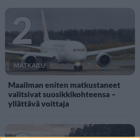
2
MATKAILU
Maailman eniten matkustaneet
valitsivat suosikkikohteensa –
yllättävä voittaja