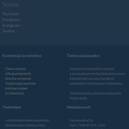
Some
YouTube
Facebook
Instagram
Twitter
Kustantaja ja toimitus
Tietosuojalauseke
Tietoa meistä
Käytämme sivustolla evästeitä
Oikaisukäytäntö
parantaaksemme käyttökokemustasi.
Ilmoita virheestä
Käyttämällä sivustoa hyväksyt
Toimitusperiaatteet
evästeiden tallentamisen laitteellesi.
Eettiset ohjeet
AI-käytäntö
Verkkopalvelun
tiedosuojalauseke
löytyy tästä
.
Tiedotteet
Mediamyynti
Lehdistötiedotteet pyydetään
Nostemedia Oy
lähettämään sähköpostitse
Puh. +358 40 356 1332