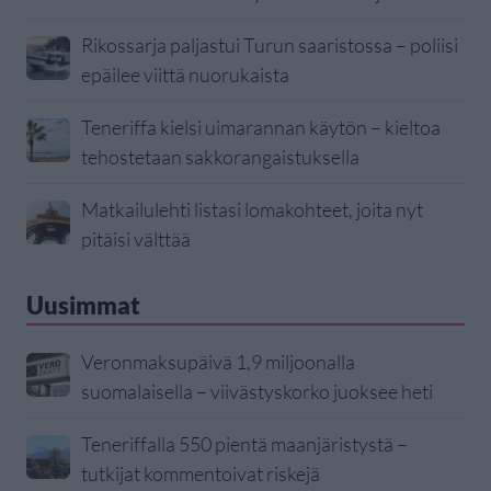
Rikossarja paljastui Turun saaristossa – poliisi
epäilee viittä nuorukaista
Teneriffa kielsi uimarannan käytön – kieltoa
tehostetaan sakkorangaistuksella
Matkailulehti listasi lomakohteet, joita nyt
pitäisi välttää
Uusimmat
Veronmaksupäivä 1,9 miljoonalla
suomalaisella – viivästyskorko juoksee heti
Teneriffalla 550 pientä maanjäristystä –
tutkijat kommentoivat riskejä