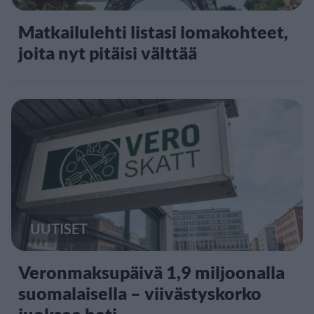
Matkailulehti listasi lomakohteet,
joita nyt pitäisi välttää
UUTISET
Veronmaksupäivä 1,9 miljoonalla
suomalaisella – viivästyskorko
juoksee heti