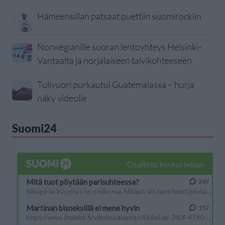
Hämeensillan patsaat puettiin suomirockiin
Norwegianille suoran lentoyhteys Helsinki-
Vantaalta ja norjalaiseen talvikohteeseen
Tulivuori purkautui Guatemalassa – hurja
näky videolle
Suomi24