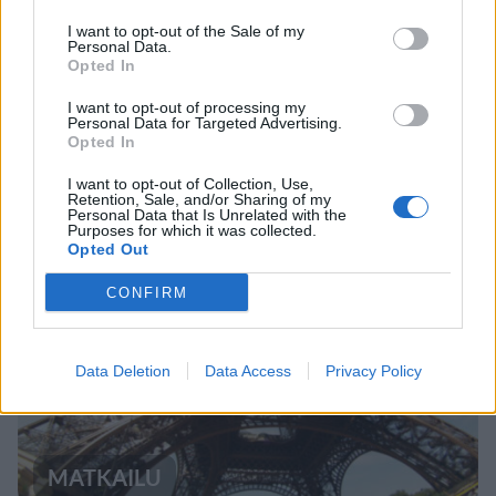
I want to opt-out of the Sale of my
Personal Data.
MATKAILU
Opted In
I want to opt-out of processing my
Personal Data for Targeted Advertising.
Teneriffa kielsi uimarannan
Opted In
käytön – kieltoa tehostetaan
I want to opt-out of Collection, Use,
sakkorangaistuksella
Retention, Sale, and/or Sharing of my
Personal Data that Is Unrelated with the
Purposes for which it was collected.
Opted Out
5
CONFIRM
Data Deletion
Data Access
Privacy Policy
MATKAILU