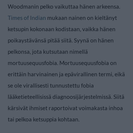
Woodmanin pelko vaikuttaa hänen arkeensa.
Times of Indian
mukaan nainen on kieltänyt
ketsupin kokonaan kodistaan, vaikka hänen
poikaystävänsä pitää siitä. Syynä on hänen
pelkonsa, jota kutsutaan nimellä
mortuusequusfobia. Mortuusequusfobia on
erittäin harvinainen ja epävirallinen termi, eikä
se ole virallisesti tunnustettu fobia
lääketieteellisissä diagnoosijärjestelmissä. Siitä
kärsivät ihmiset raportoivat voimakasta inhoa
tai pelkoa ketsuppia kohtaan.