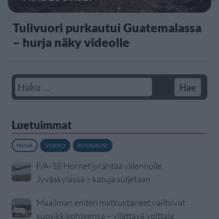
Tulivuori purkautui Guatemalassa
– hurja näky videolle
Luetuimmat
PÄIVÄ
VIIKKO
KUUKAUSI
F/A-18 Hornet jyrähtää ylilennolle
Jyväskylässä – katuja suljetaan
Maailman eniten matkustaneet valitsivat
suosikkikohteensa – yllättävä voittaja