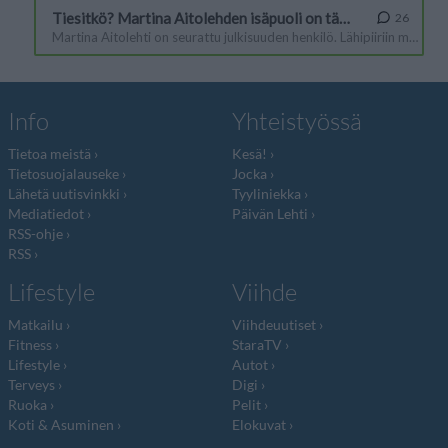
Info
Yhteistyössä
Tietoa meistä
Kesä!
Tietosuojalauseke
Jocka
Lähetä uutisvinkki
Tyyliniekka
Mediatiedot
Päivän Lehti
RSS-ohje
RSS
Lifestyle
Viihde
Matkailu
Viihdeuutiset
Fitness
StaraTV
Lifestyle
Autot
Terveys
Digi
Ruoka
Pelit
Koti & Asuminen
Elokuvat