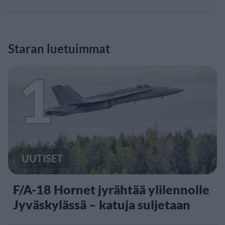
Staran luetuimmat
1
UUTISET
F/A-18 Hornet jyrähtää ylilennolle
Jyväskylässä – katuja suljetaan