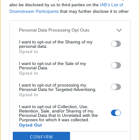
also be disclosed by us to third parties on the
IAB’s List of
Työnantaja ei hyväksynyt
Downstream Participants
that may further disclose it to other
etälääkärin
third parties.
sairauslomatodistuksia – neljälle
Personal Data Processing Opt Outs
ei maksettu sairausajan palkkaa
I want to opt-out of the Sharing of my
personal data.
Opted In
3
I want to opt-out of the Sale of my
Personal Data.
Opted In
I want to opt-out of processing my
Personal Data for Targeted Advertising.
Opted In
I want to opt-out of Collection, Use,
Retention, Sale, and/or Sharing of my
UUTISET
Personal Data that Is Unrelated with the
Purposes for which it was collected.
Opted Out
Kela varoittaa 50 prosentin
CONFIRM