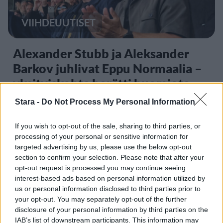
VIIHDEUUTISET
Alexander Stubb ja Aleksander
Barkov juhlivat Eppu Normaalia –
yksityiskohta herätti huomiota
Stara -
Do Not Process My Personal Information
2
If you wish to opt-out of the sale, sharing to third parties, or
processing of your personal or sensitive information for
targeted advertising by us, please use the below opt-out
section to confirm your selection. Please note that after your
opt-out request is processed you may continue seeing
interest-based ads based on personal information utilized by
us or personal information disclosed to third parties prior to
your opt-out. You may separately opt-out of the further
UUTISET
disclosure of your personal information by third parties on the
IAB’s list of downstream participants. This information may