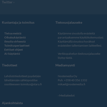
Twitter
Kustantaja ja toimitus
Tietosuojalauseke
Tietoa meistä
Käytämme sivustolla evästeitä
Oikaisukäytäntö
parantaaksemme käyttökokemustasi.
Ilmoita virheestä
Käyttämällä sivustoa hyväksyt
Toimitusperiaatteet
evästeiden tallentamisen laitteellesi.
Eettiset ohjeet
AI-käytäntö
Verkkopalvelun
tiedosuojalauseke
löytyy tästä
.
Tiedotteet
Mediamyynti
Lehdistötiedotteet pyydetään
Nostemedia Oy
lähettämään sähköpostitse
Puh. +358 40 356 1332
osoitteeseen
toimitus@stara.fi
mikael@nostemedia.fi
Mediatiedot
Ajankohtaista