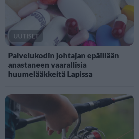
UUTISET
Palvelukodin johtajan epäillään
anastaneen vaarallisia
huumelääkkeitä Lapissa