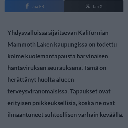
Jaa FB
Jaa X
Yhdysvalloissa sijaitsevan Kalifornian
Mammoth Laken kaupungissa on todettu
kolme kuolemantapausta harvinaisen
hantaviruksen seurauksena. Tämä on
herättänyt huolta alueen
terveysviranomaisissa. Tapaukset ovat
erityisen poikkeuksellisia, koska ne ovat
ilmaantuneet suhteellisen varhain keväällä.