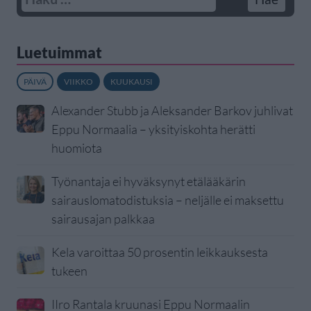
Luetuimmat
PÄIVÄ
VIIKKO
KUUKAUSI
Alexander Stubb ja Aleksander Barkov juhlivat
Eppu Normaalia – yksityiskohta herätti
huomiota
Työnantaja ei hyväksynyt etälääkärin
sairauslomatodistuksia – neljälle ei maksettu
sairausajan palkkaa
Kela varoittaa 50 prosentin leikkauksesta
tukeen
IIro Rantala kruunasi Eppu Normaalin