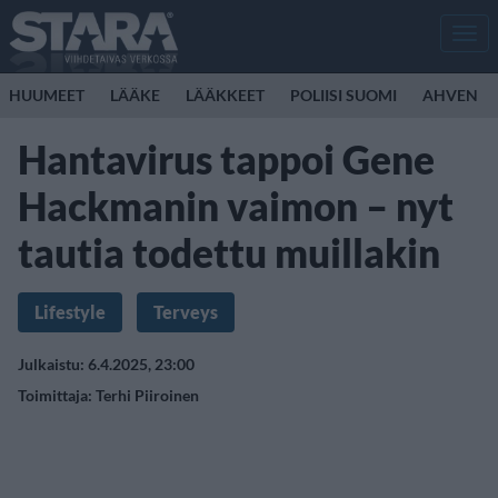
Men
HUUMEET
LÄÄKE
LÄÄKKEET
POLIISI SUOMI
AHVEN
Hantavirus tappoi Gene
Hackmanin vaimon – nyt
tautia todettu muillakin
Lifestyle
Terveys
Julkaistu: 6.4.2025, 23:00
Toimittaja:
Terhi Piiroinen