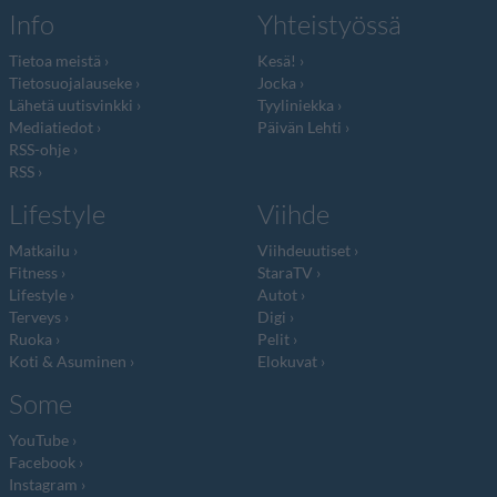
Info
Yhteistyössä
Tietoa meistä
Kesä!
Tietosuojalauseke
Jocka
Lähetä uutisvinkki
Tyyliniekka
Mediatiedot
Päivän Lehti
RSS-ohje
RSS
Lifestyle
Viihde
Matkailu
Viihdeuutiset
Fitness
StaraTV
Lifestyle
Autot
Terveys
Digi
Ruoka
Pelit
Koti & Asuminen
Elokuvat
Some
YouTube
Facebook
Instagram