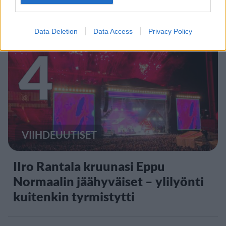
leikkauksesta tukeen
Data Deletion
Data Access
Privacy Policy
4
VIIHDEUUTISET
IIro Rantala kruunasi Eppu
Normaalin jäähyväiset – ylilyönti
kuitenkin tyrmistytti