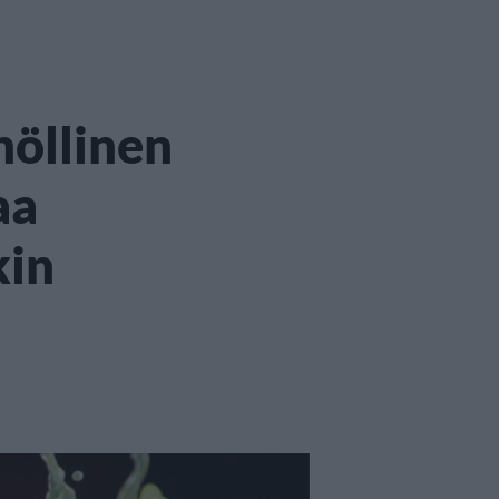
nöllinen
aa
kin