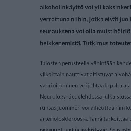
alkoholinkäyttö voi yli kaksinker
verrattuna niihin, jotka eivät juo
seurauksena voi olla muistihäiriö
heikkenemistä. Tutkimus toteutett
Tulosten perusteella vähintään kahd
viikoittain nauttivat altistuvat aivoh
vaurioituminen voi johtaa lopulta aja
Neurology-tiedelehdessä julkaistussa
runsas juominen voi aiheuttaa niin ku
arterioloskleroosia. Tämä tarkoittaa t
paksuuntuvat ja jäykistyvät. Se puol