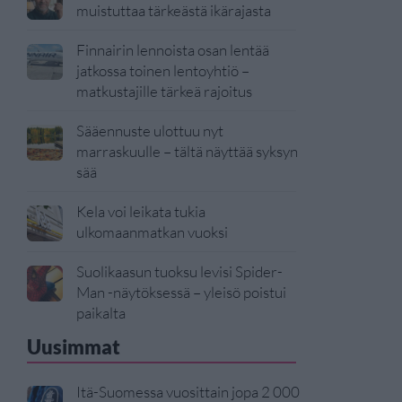
muistuttaa tärkeästä ikärajasta
Finnairin lennoista osan lentää
jatkossa toinen lentoyhtiö –
matkustajille tärkeä rajoitus
Sääennuste ulottuu nyt
marraskuulle – tältä näyttää syksyn
sää
Kela voi leikata tukia
ulkomaanmatkan vuoksi
Suolikaasun tuoksu levisi Spider-
Man -näytöksessä – yleisö poistui
paikalta
Uusimmat
Itä-Suomessa vuosittain jopa 2 000