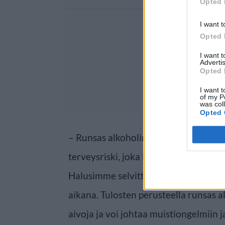
Opted 
I want t
Opted 
I want 
Advertis
Opted 
I want t
of my P
was col
Opted 
– Runsas alkoholinkäyttö on merkit
terveysriski, joka liittyy sairauksiin 
Halusimme selvittää, miten alkoholi 
aikana. Tulosten perusteella runsas 
aivoja ja voi johtaa muistiongelmiin 