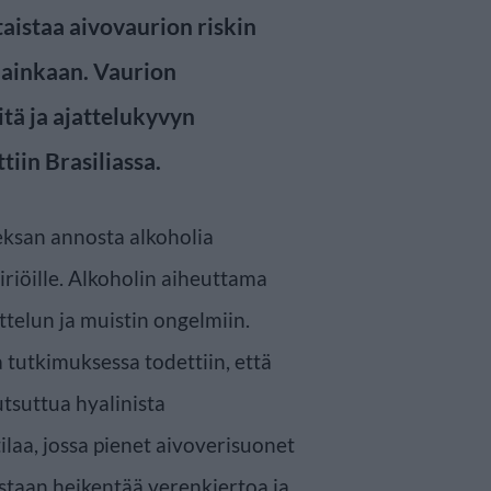
taistaa aivovaurion riskin
 lainkaan. Vaurion
itä ja ajattelukyvyn
iin Brasiliassa.
eksan annosta alkoholia
äiriöille. Alkoholin aiheuttama
ttelun ja muistin ongelmiin.
 tutkimuksessa todettiin, että
tsuttua hyalinista
ilaa, jossa pienet aivoverisuonet
estaan heikentää verenkiertoa ja