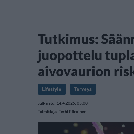
Tutkimus: Sään
juopottelu tupl
aivovaurion ris
Lifestyle
Terveys
Julkaistu: 14.4.2025, 05:00
Toimittaja:
Terhi Piiroinen