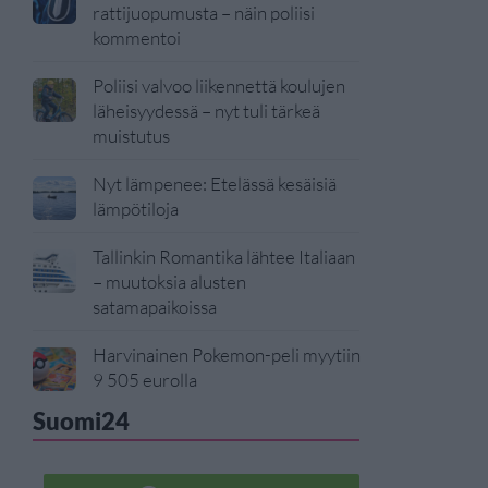
rattijuopumusta – näin poliisi
kommentoi
Poliisi valvoo liikennettä koulujen
läheisyydessä – nyt tuli tärkeä
muistutus
Nyt lämpenee: Etelässä kesäisiä
lämpötiloja
Tallinkin Romantika lähtee Italiaan
– muutoksia alusten
satamapaikoissa
Harvinainen Pokemon-peli myytiin
9 505 eurolla
Suomi24