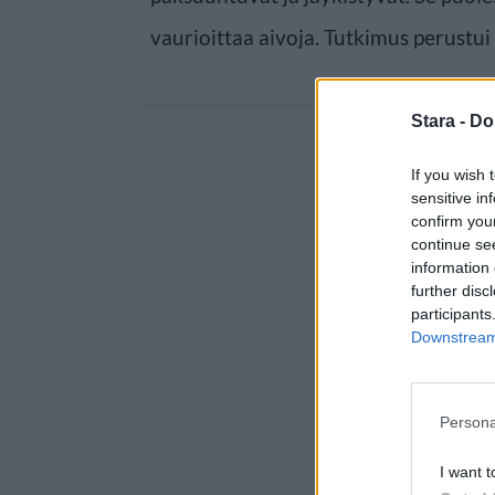
vaurioittaa aivoja. Tutkimus perustui
Stara -
Do
If you wish 
sensitive in
confirm you
continue se
information 
further disc
participants
Downstream 
Persona
I want t