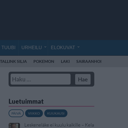
TUUBI
URHEILU
ELOKUVAT
TALLINK SILJA
POKEMON
LAKI
SAIRAANHOITAJA
LEN
Luetuimmat
PÄIVÄ
VIIKKO
KUUKAUSI
Leskeneläke ei kuulu kaikille – Kela