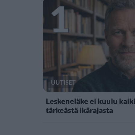
1
UUTISET
Leskeneläke ei kuulu kaiki
tärkeästä ikärajasta