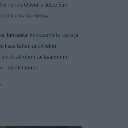
 Fernando Oliveira Justo São
 tiedekunnasta toteaa.
ksi lähteeksi
klikkaamalla tästä
ja
a lisää tähän artikkeliin
n
aivot
,
alkoholi
tai laajemmin
ys
-osioistamme.
et