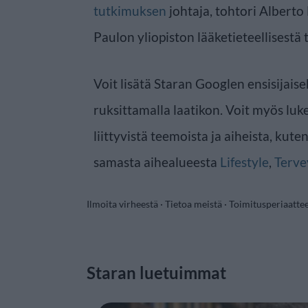
tutkimuksen
johtaja, tohtori Alberto
Paulon yliopiston lääketieteellisestä
Voit lisätä Staran Googlen ensisijaise
ruksittamalla laatikon. Voit myös luke
liittyvistä teemoista ja aiheista, kute
samasta aihealueesta
Lifestyle
,
Terve
Ilmoita virheestä
·
Tietoa meistä
·
Toimitusperiaatte
Staran luetuimmat