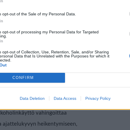
In
o opt-out of the Sale of my Personal Data.
In
to opt-out of processing my Personal Data for Targeted
ing.
In
o opt-out of Collection, Use, Retention, Sale, and/or Sharing
ersonal Data that Is Unrelated with the Purposes for which it
lected.
Out
CONFIRM
tävä maailmanlaajuinen
ja kuolleisuuden lisääntymiseen.
Data Deletion
Data Access
Privacy Policy
vaikuttaa aivoihin ikääntymisen
alkoholinkäyttö vahingoittaa
ja ajattelukyvyn heikentymiseen,