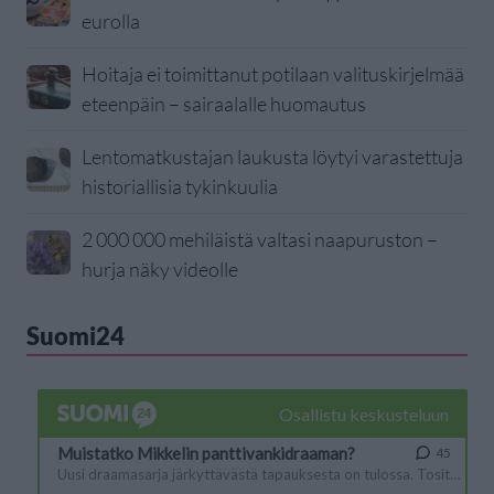
eurolla
Hoitaja ei toimittanut potilaan valituskirjelmää
eteenpäin – sairaalalle huomautus
Lentomatkustajan laukusta löytyi varastettuja
historiallisia tykinkuulia
2 000 000 mehiläistä valtasi naapuruston –
hurja näky videolle
Suomi24