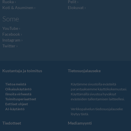
Ruoka
Pelit
Koti & Asuminen
Elokuvat
Some
YouTube
Facebook
Instagram
Twitter
Kustantaja ja toimitus
Tietosuojalauseke
Tietoa meistä
Käytämme sivustolla evästeitä
Oikaisukäytäntö
parantaaksemme käyttökokemustasi.
Ilmoita virheestä
Käyttämällä sivustoa hyväksyt
Toimitusperiaatteet
evästeiden tallentamisen laitteellesi.
Eettiset ohjeet
AI-käytäntö
Verkkopalvelun
tiedosuojalauseke
löytyy tästä
.
Tiedotteet
Mediamyynti