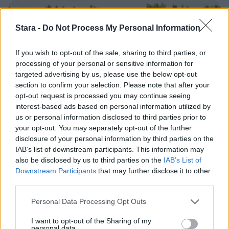
3
Stara -
Do Not Process My Personal Information
If you wish to opt-out of the sale, sharing to third parties, or
processing of your personal or sensitive information for
targeted advertising by us, please use the below opt-out
section to confirm your selection. Please note that after your
VIIHDEUUTISET
opt-out request is processed you may continue seeing
interest-based ads based on personal information utilized by
us or personal information disclosed to third parties prior to
Sääennuste ulottuu nyt
your opt-out. You may separately opt-out of the further
marraskuulle – tältä näyttää
disclosure of your personal information by third parties on the
IAB’s list of downstream participants. This information may
syksyn sää
also be disclosed by us to third parties on the
IAB’s List of
Downstream Participants
that may further disclose it to other
third parties.
4
Personal Data Processing Opt Outs
I want to opt-out of the Sharing of my
personal data.