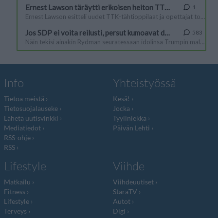
Info
Yhteistyössä
Tietoa meistä
Kesä!
Tietosuojalauseke
Jocka
Lähetä uutisvinkki
Tyyliniekka
Mediatiedot
Päivän Lehti
RSS-ohje
RSS
Lifestyle
Viihde
Matkailu
Viihdeuutiset
Fitness
StaraTV
Lifestyle
Autot
Terveys
Digi