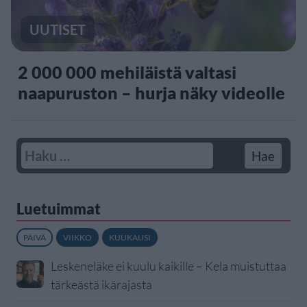
UUTISET
2 000 000 mehiläistä valtasi
naapuruston – hurja näky videolle
Luetuimmat
PÄIVÄ
VIIKKO
KUUKAUSI
Leskeneläke ei kuulu kaikille – Kela muistuttaa
tärkeästä ikärajasta