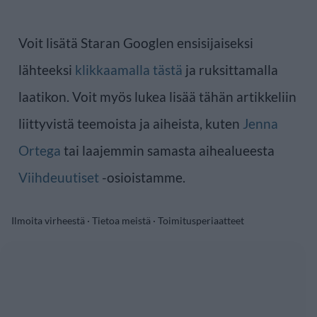
Voit lisätä Staran Googlen ensisijaiseksi
lähteeksi
klikkaamalla tästä
ja ruksittamalla
laatikon. Voit myös lukea lisää tähän artikkeliin
liittyvistä teemoista ja aiheista, kuten
Jenna
Ortega
tai laajemmin samasta aihealueesta
Viihdeuutiset
-osioistamme.
Ilmoita virheestä
·
Tietoa meistä
·
Toimitusperiaatteet