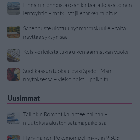
Finnairin lennoista osan lentää jatkossa toinen
lentoyhtiö – matkustajille tärkeä rajoitus
Sääennuste ulottuu nyt marraskuulle – tältä
näyttää syksyn sää
Kela voi leikata tukia ulkomaanmatkan vuoksi
Suolikaasun tuoksu levisi Spider-Man -
näytöksessä – yleisö poistui paikalta
Uusimmat
Tallinkin Romantika lähtee Italiaan –
muutoksia alusten satamapaikoissa
Harvinainen Pokemon-peli myytiin 9 505