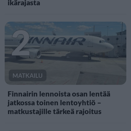
ikärajasta
2
MATKAILU
Finnairin lennoista osan lentää
jatkossa toinen lentoyhtiö –
matkustajille tärkeä rajoitus