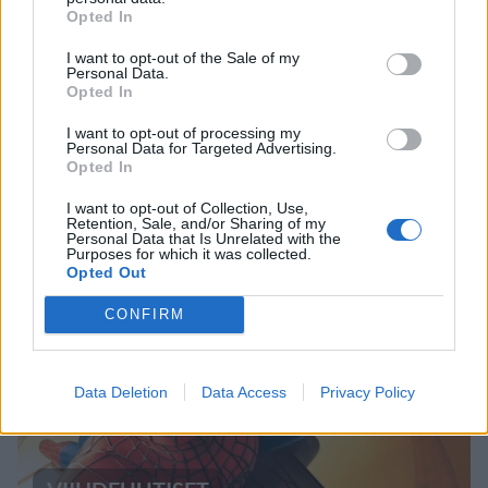
Opted In
I want to opt-out of the Sale of my
Personal Data.
Opted In
UUTISET
I want to opt-out of processing my
Personal Data for Targeted Advertising.
Opted In
Kela voi leikata tukia
I want to opt-out of Collection, Use,
ulkomaanmatkan vuoksi
Retention, Sale, and/or Sharing of my
Personal Data that Is Unrelated with the
Purposes for which it was collected.
Opted Out
5
CONFIRM
Data Deletion
Data Access
Privacy Policy