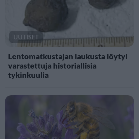
UUTISET
Lentomatkustajan laukusta löytyi
varastettuja historiallisia
tykinkuulia