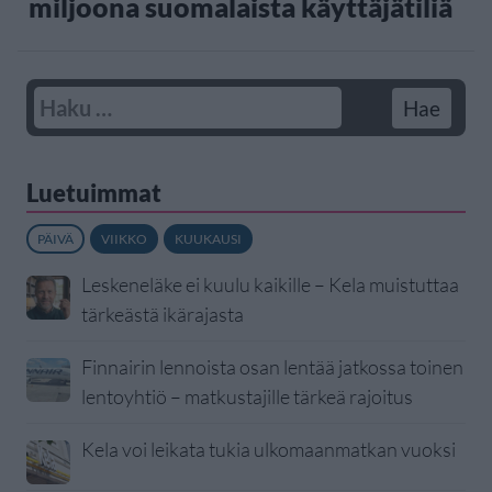
miljoona suomalaista käyttäjätiliä
Luetuimmat
PÄIVÄ
VIIKKO
KUUKAUSI
Leskeneläke ei kuulu kaikille – Kela muistuttaa
tärkeästä ikärajasta
Finnairin lennoista osan lentää jatkossa toinen
lentoyhtiö – matkustajille tärkeä rajoitus
Kela voi leikata tukia ulkomaanmatkan vuoksi