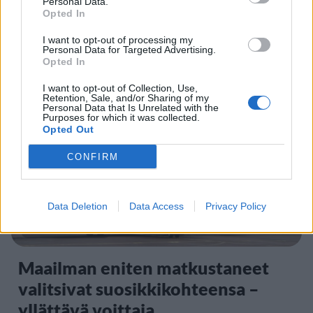
Personal Data.
Suolikaasun tuoksu levisi Spider-
Opted In
Man -näytöksessä – yleisö poistui
I want to opt-out of processing my
paikalta
Personal Data for Targeted Advertising.
Opted In
I want to opt-out of Collection, Use,
Retention, Sale, and/or Sharing of my
5
Personal Data that Is Unrelated with the
Purposes for which it was collected.
Opted Out
CONFIRM
Data Deletion
Data Access
Privacy Policy
MATKAILU
Maailman eniten matkustaneet
valitsivat suosikkikohteensa –
yllättävä voittaja