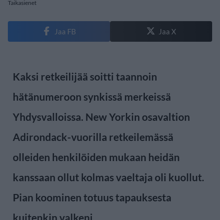
Taikasienet
Jaa FB
Jaa X
Kaksi retkeilijää soitti taannoin
hätänumeroon synkissä merkeissä
Yhdysvalloissa. New Yorkin osavaltion
Adirondack-vuorilla retkeilemässä
olleiden henkilöiden mukaan heidän
kanssaan ollut kolmas vaeltaja oli kuollut.
Pian koominen totuus tapauksesta
kuitenkin valkeni.