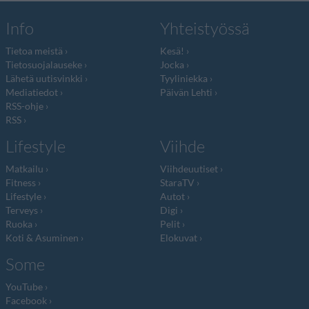
Info
Yhteistyössä
Tietoa meistä
Kesä!
Tietosuojalauseke
Jocka
Lähetä uutisvinkki
Tyyliniekka
Mediatiedot
Päivän Lehti
RSS-ohje
RSS
Lifestyle
Viihde
Matkailu
Viihdeuutiset
Fitness
StaraTV
Lifestyle
Autot
Terveys
Digi
Ruoka
Pelit
Koti & Asuminen
Elokuvat
Some
YouTube
Facebook