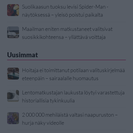
Suolikaasun tuoksu levisi Spider-Man -
näytöksessä – yleisö poistui paikalta
Maailman eniten matkustaneet valitsivat
suosikkikohteensa – yllättävä voittaja
Uusimmat
Hoitaja ei toimittanut potilaan valituskirjelmää
eteenpäin – sairaalalle huomautus
Lentomatkustajan laukusta löytyi varastettuja
historiallisia tykinkuulia
2 000 000 mehiläistä valtasi naapuruston –
hurja näky videolle