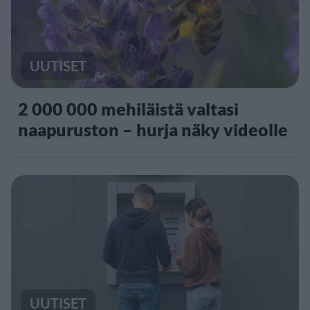
UUTISET
2 000 000 mehiläistä valtasi
naapuruston – hurja näky videolle
UUTISET