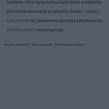
laatikon. Voit myös lukea lisää tähän artikkeliin
liittyvistä teemoista ja aiheista, kuten
retkeily
,
taikasienet
tai laajemmin samasta aihealueesta
Viihdeuutiset
-osioistamme.
Ilmoita virheestä
·
Tietoa meistä
·
Toimitusperiaatteet