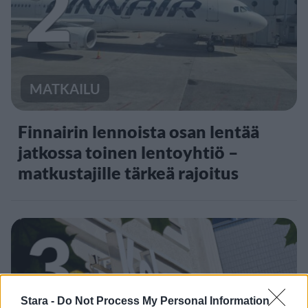
2
MATKAILU
Finnairin lennoista osan lentää
jatkossa toinen lentoyhtiö –
matkustajille tärkeä rajoitus
3
Stara -
Do Not Process My Personal Information