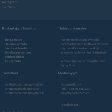
Instagram
Twitter
Kustantaja ja toimitus
Tietosuojalauseke
Tietoa meistä
Käytämme sivustolla evästeitä
Oikaisukäytäntö
parantaaksemme käyttökokemustasi.
Ilmoita virheestä
Käyttämällä sivustoa hyväksyt
Toimitusperiaatteet
evästeiden tallentamisen laitteellesi.
Eettiset ohjeet
AI-käytäntö
Verkkopalvelun
tiedosuojalauseke
löytyy tästä
.
Tiedotteet
Mediamyynti
Lehdistötiedotteet pyydetään
Nostemedia Oy
lähettämään sähköpostitse
Puh. +358 40 356 1332
osoitteeseen
toimitus@stara.fi
mikael@nostemedia.fi
Mediatiedot