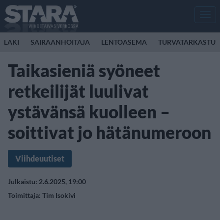
Men
LAKI
SAIRAANHOITAJA
LENTOASEMA
TURVATARKASTUS
Taikasieniä syöneet
retkeilijät luulivat
ystävänsä kuolleen –
soittivat jo hätänumeroon
Viihdeuutiset
Julkaistu: 2.6.2025, 19:00
Toimittaja:
Tim Isokivi