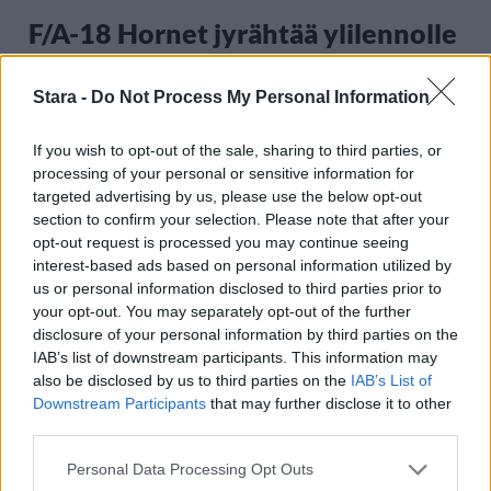
F/A-18 Hornet jyrähtää ylilennolle
Jyväskylässä – katuja suljetaan
Stara -
Do Not Process My Personal Information
3
If you wish to opt-out of the sale, sharing to third parties, or
processing of your personal or sensitive information for
targeted advertising by us, please use the below opt-out
section to confirm your selection. Please note that after your
opt-out request is processed you may continue seeing
interest-based ads based on personal information utilized by
us or personal information disclosed to third parties prior to
your opt-out. You may separately opt-out of the further
disclosure of your personal information by third parties on the
UUTISET
IAB’s list of downstream participants. This information may
also be disclosed by us to third parties on the
IAB’s List of
Kela voi leikata tukia
Downstream Participants
that may further disclose it to other
third parties.
ulkomaanmatkan vuoksi
Personal Data Processing Opt Outs