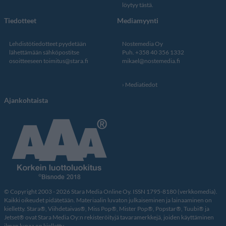
löytyy tästä
.
Tiedotteet
Mediamyynti
Lehdistötiedotteet pyydetään
Nostemedia Oy
lähettämään sähköpostitse
Puh. +358 40 356 1332
osoitteeseen
toimitus@stara.fi
mikael@nostemedia.fi
Mediatiedot
Ajankohtaista
© Copyright 2003 - 2026 Stara Media Online Oy. ISSN 1795-8180 (verkkomedia).
Kaikki oikeudet pidätetään. Materiaalin luvaton julkaiseminen ja lainaaminen on
kielletty. Stara®, Viihdetaivas®, Miss Pop®, Mister Pop®, Popstar®, Tuubi® ja
Jetset® ovat Stara Media Oy:n rekisteröityjä tavaramerkkejä, joiden käyttäminen
ilman lupaa on kielletty.