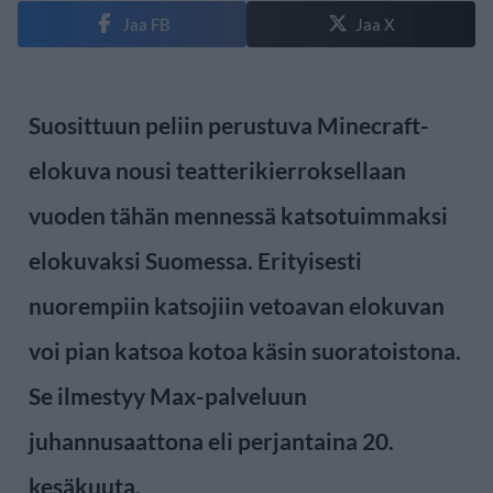
Jaa FB
Jaa X
Suosittuun peliin perustuva Minecraft-
elokuva nousi teatterikierroksellaan
vuoden tähän mennessä katsotuimmaksi
elokuvaksi Suomessa. Erityisesti
nuorempiin katsojiin vetoavan elokuvan
voi pian katsoa kotoa käsin suoratoistona.
Se ilmestyy Max-palveluun
juhannusaattona eli perjantaina 20.
kesäkuuta.