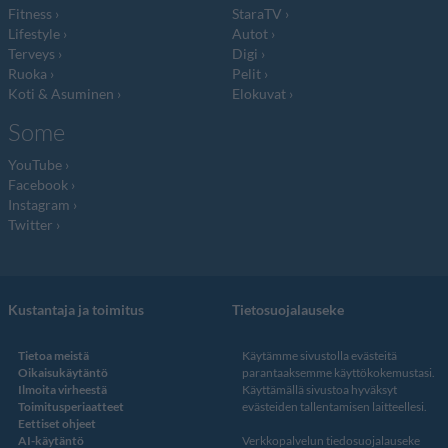
Fitness
StaraTV
Lifestyle
Autot
Terveys
Digi
Ruoka
Pelit
Koti & Asuminen
Elokuvat
Some
YouTube
Facebook
Instagram
Twitter
Kustantaja ja toimitus
Tietosuojalauseke
Tietoa meistä
Käytämme sivustolla evästeitä
Oikaisukäytäntö
parantaaksemme käyttökokemustasi.
Ilmoita virheestä
Käyttämällä sivustoa hyväksyt
Toimitusperiaatteet
evästeiden tallentamisen laitteellesi.
Eettiset ohjeet
AI-käytäntö
Verkkopalvelun
tiedosuojalauseke