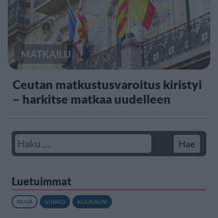
MATKAILU
Ceutan matkustusvaroitus kiristyi
– harkitse matkaa uudelleen
Luetuimmat
PÄIVÄ
VIIKKO
KUUKAUSI