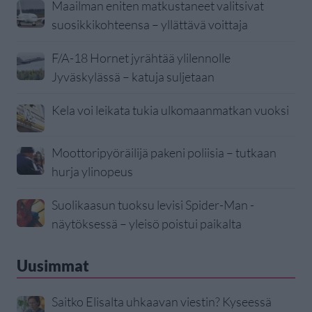
Maailman eniten matkustaneet valitsivat
suosikkikohteensa – yllättävä voittaja
F/A-18 Hornet jyrähtää ylilennolle
Jyväskylässä – katuja suljetaan
Kela voi leikata tukia ulkomaanmatkan vuoksi
Moottoripyöräilijä pakeni poliisia – tutkaan
hurja ylinopeus
Suolikaasun tuoksu levisi Spider-Man -
näytöksessä – yleisö poistui paikalta
Uusimmat
Saitko Elisalta uhkaavan viestin? Kyseessä