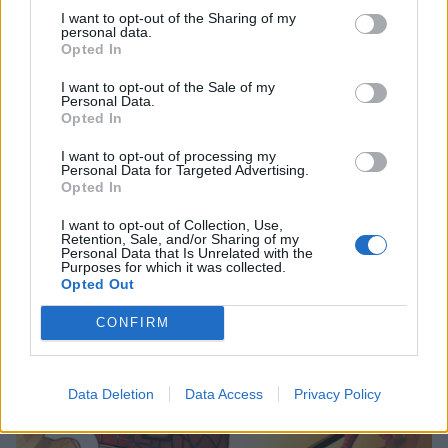
I want to opt-out of the Sharing of my
4
personal data.
Opted In
I want to opt-out of the Sale of my
Personal Data.
Opted In
I want to opt-out of processing my
Personal Data for Targeted Advertising.
Opted In
UUTISET
I want to opt-out of Collection, Use,
Retention, Sale, and/or Sharing of my
Personal Data that Is Unrelated with the
Moottoripyöräilijä pakeni poliisia
Purposes for which it was collected.
Opted Out
– tutkaan hurja ylinopeus
CONFIRM
5
Data Deletion
Data Access
Privacy Policy