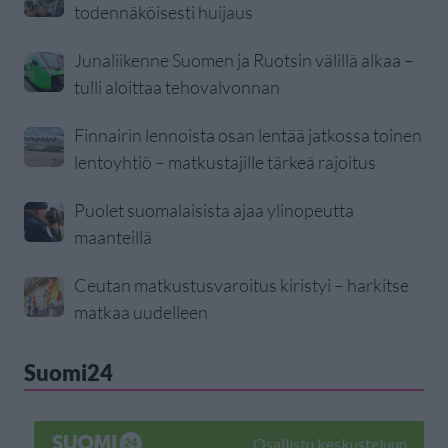
todennäköisesti huijaus
Junaliikenne Suomen ja Ruotsin välillä alkaa –
tulli aloittaa tehovalvonnan
Finnairin lennoista osan lentää jatkossa toinen
lentoyhtiö – matkustajille tärkeä rajoitus
Puolet suomalaisista ajaa ylinopeutta
maanteillä
Ceutan matkustusvaroitus kiristyi – harkitse
matkaa uudelleen
Suomi24