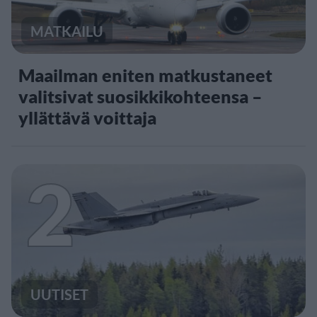
MATKAILU
Maailman eniten matkustaneet
valitsivat suosikkikohteensa –
yllättävä voittaja
2
UUTISET