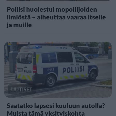
Poliisi huolestui mopoilijoiden
ilmiöstä – aiheuttaa vaaraa itselle
ja muille
UUTISET
Saatatko lapsesi kouluun autolla?
Muista tämä yksityiskohta