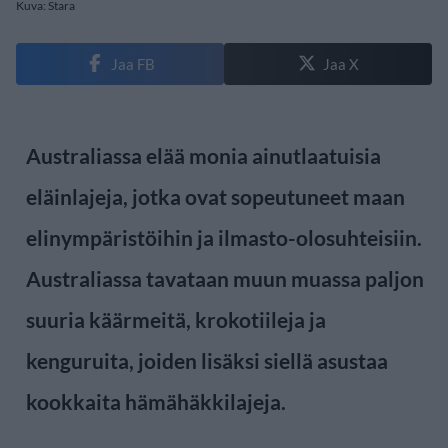
Kuva: Stara
Jaa FB
Jaa X
Australiassa elää monia ainutlaatuisia
eläinlajeja, jotka ovat sopeutuneet maan
elinympäristöihin ja ilmasto-olosuhteisiin.
Australiassa tavataan muun muassa paljon
suuria käärmeitä, krokotiileja ja
kenguruita, joiden lisäksi siellä asustaa
kookkaita hämähäkkilajeja.