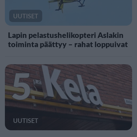
UUTISET
Lapin pelastushelikopteri Aslakin
toiminta päättyy – rahat loppuivat
5
UUTISET