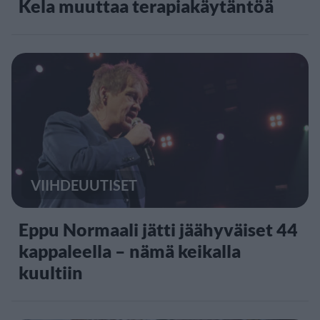
Kela muuttaa terapiakäytäntöä
VIIHDEUUTISET
Eppu Normaali jätti jäähyväiset 44
kappaleella – nämä keikalla
kuultiin