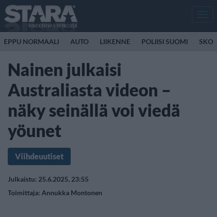
Men
EPPU NORMAALI
AUTO
LIIKENNE
POLIISI SUOMI
SKOO
Nainen julkaisi
Australiasta videon –
näky seinällä voi viedä
yöunet
Viihdeuutiset
Julkaistu: 25.6.2025, 23:55
Toimittaja:
Annukka Montonen