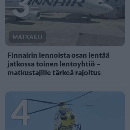
3
MATKAILU
Finnairin lennoista osan lentää
jatkossa toinen lentoyhtiö –
matkustajille tärkeä rajoitus
4