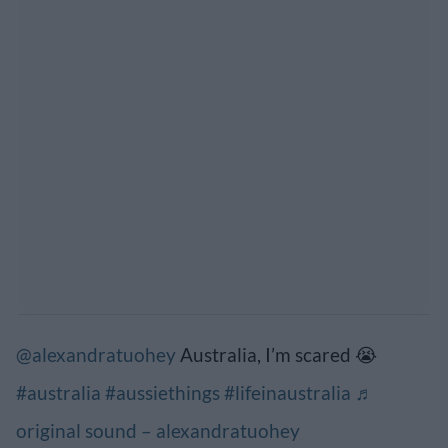
@alexandratuohey
Australia, I’m scared 😭
#australia
#aussiethings
#lifeinaustralia
♬
original sound – alexandratuohey