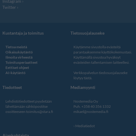
Instagram
Twitter
Kustantaja ja toimitus
Tietosuojalauseke
Tietoa meistä
Käytämme sivustolla evästeitä
Oikaisukäytäntö
parantaaksemme käyttökokemustasi.
Ilmoita virheestä
Käyttämällä sivustoa hyväksyt
Toimitusperiaatteet
evästeiden tallentamisen laitteellesi.
Eettiset ohjeet
AI-käytäntö
Verkkopalvelun
tiedosuojalauseke
löytyy tästä
.
Tiedotteet
Mediamyynti
Lehdistötiedotteet pyydetään
Nostemedia Oy
lähettämään sähköpostitse
Puh. +358 40 356 1332
osoitteeseen
toimitus@stara.fi
mikael@nostemedia.fi
Mediatiedot
Ajankohtaista