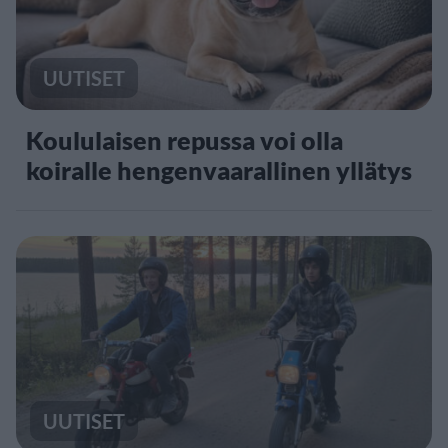
UUTISET
Koululaisen repussa voi olla
koiralle hengenvaarallinen yllätys
UUTISET