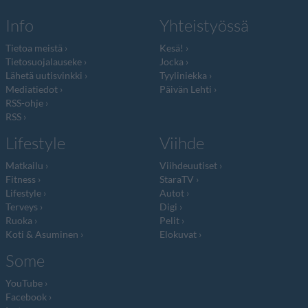
Info
Yhteistyössä
Tietoa meistä
Kesä!
Tietosuojalauseke
Jocka
Lähetä uutisvinkki
Tyyliniekka
Mediatiedot
Päivän Lehti
RSS-ohje
RSS
Lifestyle
Viihde
Matkailu
Viihdeuutiset
Fitness
StaraTV
Lifestyle
Autot
Terveys
Digi
Ruoka
Pelit
Koti & Asuminen
Elokuvat
Some
YouTube
Facebook