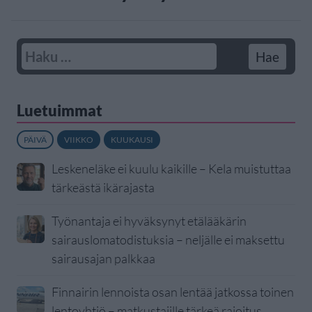
Luetuimmat
PÄIVÄ
VIIKKO
KUUKAUSI
Leskeneläke ei kuulu kaikille – Kela muistuttaa
tärkeästä ikärajasta
Työnantaja ei hyväksynyt etälääkärin
sairauslomatodistuksia – neljälle ei maksettu
sairausajan palkkaa
Finnairin lennoista osan lentää jatkossa toinen
lentoyhtiö – matkustajille tärkeä rajoitus