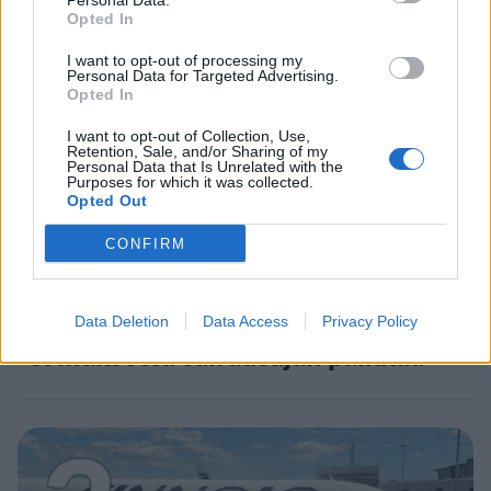
2
Personal Data.
Opted In
I want to opt-out of processing my
Personal Data for Targeted Advertising.
Opted In
I want to opt-out of Collection, Use,
Retention, Sale, and/or Sharing of my
Personal Data that Is Unrelated with the
Purposes for which it was collected.
UUTISET
Opted Out
CONFIRM
Työnantaja ei hyväksynyt
etälääkärin
sairauslomatodistuksia – neljälle
Data Deletion
Data Access
Privacy Policy
ei maksettu sairausajan palkkaa