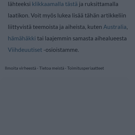
lähteeksi
klikkaamalla tästä
ja ruksittamalla
laatikon. Voit myös lukea lisää tähän artikkeliin
liittyvistä teemoista ja aiheista, kuten
Australia
,
hämähäkki
tai laajemmin samasta aihealueesta
Viihdeuutiset
-osioistamme.
Ilmoita virheestä
·
Tietoa meistä
·
Toimitusperiaatteet