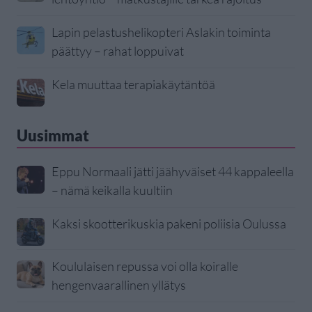
Lapin pelastushelikopteri Aslakin toiminta
päättyy – rahat loppuivat
Kela muuttaa terapiakäytäntöä
Uusimmat
Eppu Normaali jätti jäähyväiset 44 kappaleella
– nämä keikalla kuultiin
Kaksi skootterikuskia pakeni poliisia Oulussa
Koululaisen repussa voi olla koiralle
hengenvaarallinen yllätys