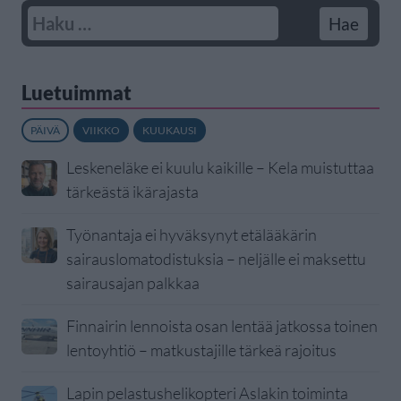
Luetuimmat
PÄIVÄ
VIIKKO
KUUKAUSI
Leskeneläke ei kuulu kaikille – Kela muistuttaa
tärkeästä ikärajasta
Työnantaja ei hyväksynyt etälääkärin
sairauslomatodistuksia – neljälle ei maksettu
sairausajan palkkaa
Finnairin lennoista osan lentää jatkossa toinen
lentoyhtiö – matkustajille tärkeä rajoitus
Lapin pelastushelikopteri Aslakin toiminta