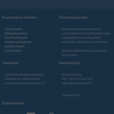
Kustantaja ja toimitus
Tietosuojalauseke
Tietoa meistä
Käytämme sivustolla evästeitä
Oikaisukäytäntö
parantaaksemme käyttökokemustasi.
Ilmoita virheestä
Käyttämällä sivustoa hyväksyt
Toimitusperiaatteet
evästeiden tallentamisen laitteellesi.
Eettiset ohjeet
AI-käytäntö
Verkkopalvelun
tiedosuojalauseke
löytyy tästä
.
Tiedotteet
Mediamyynti
Lehdistötiedotteet pyydetään
Nostemedia Oy
lähettämään sähköpostitse
Puh. +358 40 356 1332
osoitteeseen
toimitus@stara.fi
mikael@nostemedia.fi
Mediatiedot
Ajankohtaista