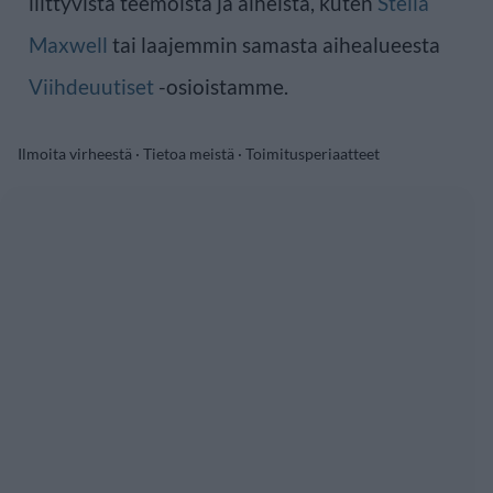
liittyvistä teemoista ja aiheista, kuten
Stella
Maxwell
tai laajemmin samasta aihealueesta
Viihdeuutiset
-osioistamme.
Ilmoita virheestä
·
Tietoa meistä
·
Toimitusperiaatteet