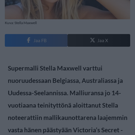
Kuva: Stella Maxwell
Jaa FB
Jaa X
Supermalli Stella Maxwell varttui
nuoruudessaan Belgiassa, Australiassa ja
Uudessa-Seelannissa. Malliuransa jo 14-
vuotiaana teinityttönä aloittanut Stella
noteerattiin mallikaunottarena laajemmin
vasta hänen päästyään Victoria’s Secret -