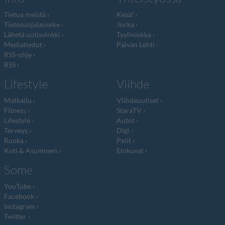
Tietoa meistä
Kesä!
Tietosuojalauseke
Jocka
Lähetä uutisvinkki
Tyyliniekka
Mediatiedot
Päivän Lehti
RSS-ohje
RSS
Lifestyle
Viihde
Matkailu
Viihdeuutiset
Fitness
StaraTV
Lifestyle
Autot
Terveys
Digi
Ruoka
Pelit
Koti & Asuminen
Elokuvat
Some
YouTube
Facebook
Instagram
Twitter