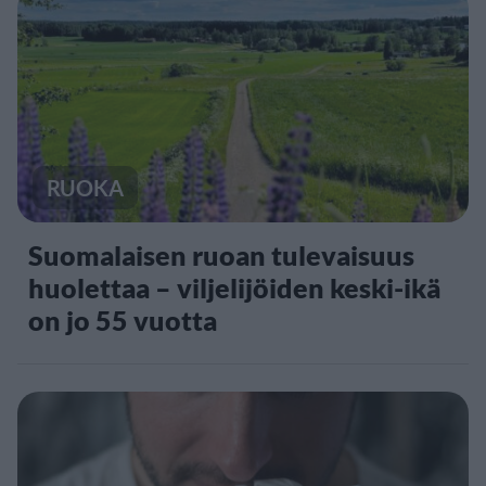
RUOKA
Suomalaisen ruoan tulevaisuus
huolettaa – viljelijöiden keski-ikä
on jo 55 vuotta