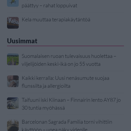
päättyy – rahat loppuivat
Kela muuttaa terapiakäytäntöä
Uusimmat
Suomalaisen ruoan tulevaisuus huolettaa –
viljelijöiden keski-ikä on jo 55 vuotta
Kaikki kerralla: Uusi nenäsumute suojaa
flunssilta ja allergioilta
Taifuuni iski Kiinaan – Finnairin lento AY87 jo
30 tuntia myöhässä
Barcelonan Sagrada Familia torni vihittiin
käyttöön – upea näky videolle