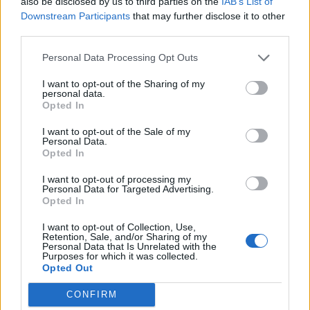
1
also be disclosed by us to third parties on the
IAB’s List of
Downstream Participants
that may further disclose it to other
third parties.
Personal Data Processing Opt Outs
I want to opt-out of the Sharing of my
personal data.
Opted In
UUTISET
I want to opt-out of the Sale of my
Personal Data.
Leskeneläke ei kuulu kaikille –
Opted In
Kela muistuttaa tärkeästä
I want to opt-out of processing my
Personal Data for Targeted Advertising.
ikärajasta
Opted In
I want to opt-out of Collection, Use,
Retention, Sale, and/or Sharing of my
Personal Data that Is Unrelated with the
2
Purposes for which it was collected.
Opted Out
CONFIRM