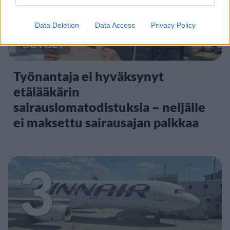
Data Deletion
Data Access
Privacy Policy
UUTISET
Työnantaja ei hyväksynyt
etälääkärin
sairauslomatodistuksia – neljälle
ei maksettu sairausajan palkkaa
3