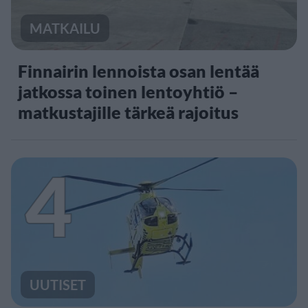
MATKAILU
Finnairin lennoista osan lentää
jatkossa toinen lentoyhtiö –
matkustajille tärkeä rajoitus
4
UUTISET