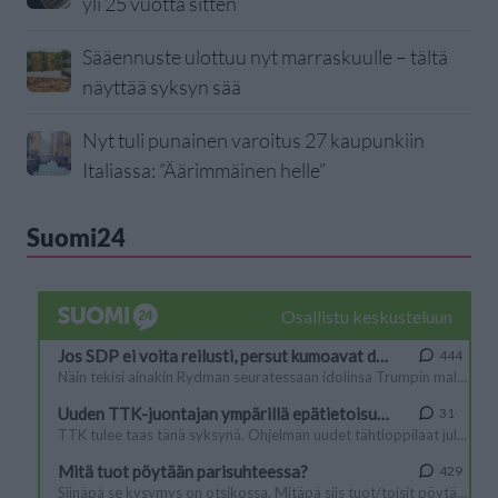
yli 25 vuotta sitten
Sääennuste ulottuu nyt marraskuulle – tältä
näyttää syksyn sää
Nyt tuli punainen varoitus 27 kaupunkiin
Italiassa: ”Äärimmäinen helle”
Suomi24