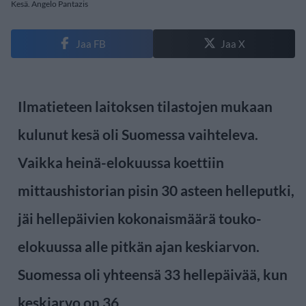
Kesä. Angelo Pantazis
Jaa FB
Jaa X
Ilmatieteen laitoksen tilastojen mukaan
kulunut kesä oli Suomessa vaihteleva.
Vaikka heinä-elokuussa koettiin
mittaushistorian pisin 30 asteen helleputki,
jäi hellepäivien kokonaismäärä touko-
elokuussa alle pitkän ajan keskiarvon.
Suomessa oli yhteensä 33 hellepäivää, kun
keskiarvo on 36.