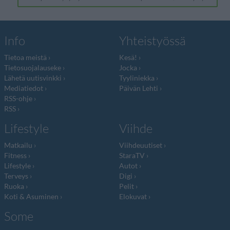
Info
Yhteistyössä
Tietoa meistä
Kesä!
Tietosuojalauseke
Jocka
Lähetä uutisvinkki
Tyyliniekka
Mediatiedot
Päivän Lehti
RSS-ohje
RSS
Lifestyle
Viihde
Matkailu
Viihdeuutiset
Fitness
StaraTV
Lifestyle
Autot
Terveys
Digi
Ruoka
Pelit
Koti & Asuminen
Elokuvat
Some