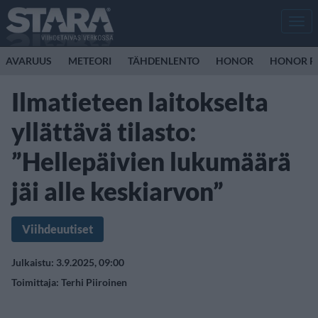
Men
AVARUUS
METEORI
TÄHDENLENTO
HONOR
HONOR R
Ilmatieteen laitokselta
yllättävä tilasto:
”Hellepäivien lukumäärä
jäi alle keskiarvon”
Viihdeuutiset
Julkaistu: 3.9.2025, 09:00
Toimittaja:
Terhi Piiroinen