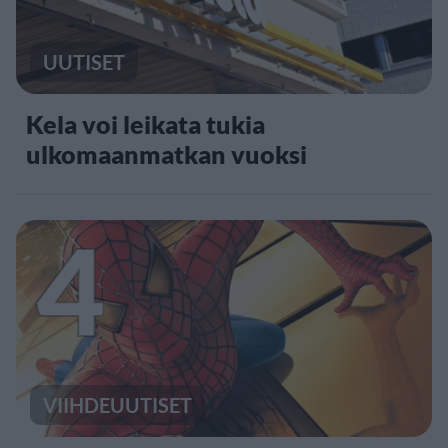
UUTISET
Kela voi leikata tukia
ulkomaanmatkan vuoksi
4
VIIHDEUUTISET