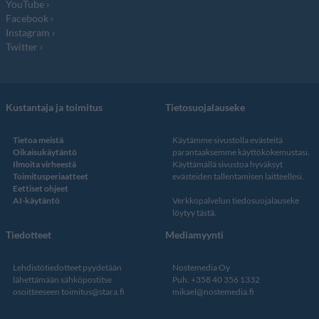
YouTube
Facebook
Instagram
Twitter
Kustantaja ja toimitus
Tietosuojalauseke
Tietoa meistä
Käytämme sivustolla evästeitä
Oikaisukäytäntö
parantaaksemme käyttökokemustasi.
Ilmoita virheestä
Käyttämällä sivustoa hyväksyt
Toimitusperiaatteet
evästeiden tallentamisen laitteellesi.
Eettiset ohjeet
AI-käytäntö
Verkkopalvelun
tiedosuojalauseke
löytyy tästä
.
Tiedotteet
Mediamyynti
Lehdistötiedotteet pyydetään
Nostemedia Oy
lähettämään sähköpostitse
Puh. +358 40 356 1332
osoitteeseen
toimitus@stara.fi
mikael@nostemedia.fi