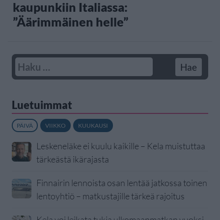
kaupunkiin Italiassa:
”Äärimmäinen helle”
Luetuimmat
PÄIVÄ
VIIKKO
KUUKAUSI
Leskeneläke ei kuulu kaikille – Kela muistuttaa
tärkeästä ikärajasta
Finnairin lennoista osan lentää jatkossa toinen
lentoyhtiö – matkustajille tärkeä rajoitus
Kela voi leikata tukia ulkomaanmatkan vuoksi