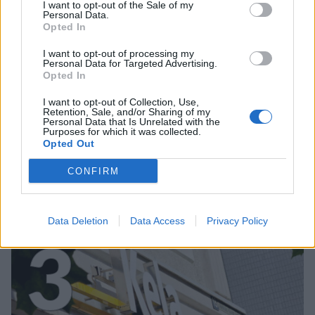
2
I want to opt-out of the Sale of my
Personal Data.
Opted In
I want to opt-out of processing my
Personal Data for Targeted Advertising.
Opted In
MATKAILU
I want to opt-out of Collection, Use,
Retention, Sale, and/or Sharing of my
Personal Data that Is Unrelated with the
Purposes for which it was collected.
Finnairin lennoista osan lentää
Opted Out
jatkossa toinen lentoyhtiö –
CONFIRM
matkustajille tärkeä rajoitus
Data Deletion
Data Access
Privacy Policy
3