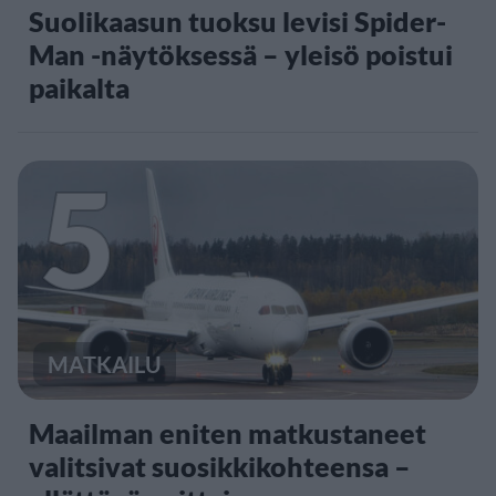
Suolikaasun tuoksu levisi Spider-
Man -näytöksessä – yleisö poistui
paikalta
5
MATKAILU
Maailman eniten matkustaneet
valitsivat suosikkikohteensa –