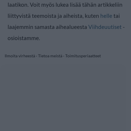
laatikon. Voit myös lukea lisää tähän artikkeliin
liittyvistä teemoista ja aiheista, kuten
helle
tai
laajemmin samasta aihealueesta
Viihdeuutiset
-
osioistamme.
Ilmoita virheestä
·
Tietoa meistä
·
Toimitusperiaatteet