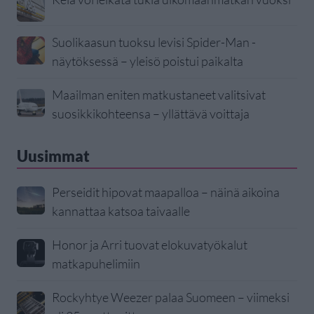
Suolikaasun tuoksu levisi Spider-Man -
näytöksessä – yleisö poistui paikalta
Maailman eniten matkustaneet valitsivat
suosikkikohteensa – yllättävä voittaja
Uusimmat
Perseidit hipovat maapalloa – näinä aikoina
kannattaa katsoa taivaalle
Honor ja Arri tuovat elokuvatyökalut
matkapuhelimiin
Rockyhtye Weezer palaa Suomeen – viimeksi