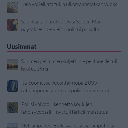
Kela voi leikata tukia ulkomaanmatkan vuoksi
Suolikaasun tuoksu levisi Spider-Man -
näytöksessä – yleisö poistui paikalta
Uusimmat
Suomen pelimuseo suljettiin – pelifaneille tuli
hyviä uutisia
Itä-Suomessa vuosittain jopa 2 000
rattijuopumusta – näin poliisi kommentoi
Poliisi valvoo liikennettä koulujen
läheisyydessä – nyt tuli tärkeä muistutus
Nyt lämpenee: Etelässä kesäisiä lämpötiloja