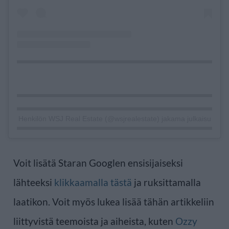
Henkilön WSJ Real Estate (@wsjrealestate) jakama julkaisu
Voit lisätä Staran Googlen ensisijaiseksi
lähteeksi
klikkaamalla tästä
ja ruksittamalla
laatikon. Voit myös lukea lisää tähän artikkeliin
liittyvistä teemoista ja aiheista, kuten
Ozzy