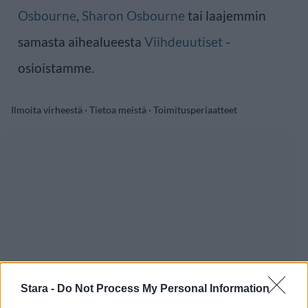
Osbourne
,
Sharon Osbourne
tai laajemmin
samasta aihealueesta
Viihdeuutiset
-
osioistamme.
Ilmoita virheestä
·
Tietoa meistä
·
Toimitusperiaatteet
Stara -
Do Not Process My Personal Information