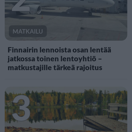
MATKAILU
Finnairin lennoista osan lentää
jatkossa toinen lentoyhtiö –
matkustajille tärkeä rajoitus
3