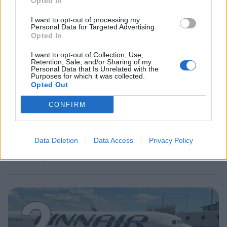
Opted In
1
I want to opt-out of processing my
Personal Data for Targeted Advertising.
Opted In
I want to opt-out of Collection, Use,
Retention, Sale, and/or Sharing of my
Personal Data that Is Unrelated with the
Purposes for which it was collected.
Opted Out
UUTISET
CONFIRM
Leskeneläke ei kuulu kaikille –
Kela muistuttaa tärkeästä
Data Deletion
Data Access
Privacy Policy
ikärajasta
2