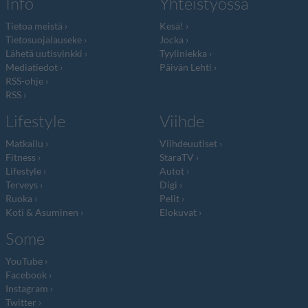
Info
Yhteistyössä
Tietoa meistä
Kesä!
Tietosuojalauseke
Jocka
Lähetä uutisvinkki
Tyyliniekka
Mediatiedot
Päivän Lehti
RSS-ohje
RSS
Lifestyle
Viihde
Matkailu
Viihdeuutiset
Fitness
StaraTV
Lifestyle
Autot
Terveys
Digi
Ruoka
Pelit
Koti & Asuminen
Elokuvat
Some
YouTube
Facebook
Instagram
Twitter