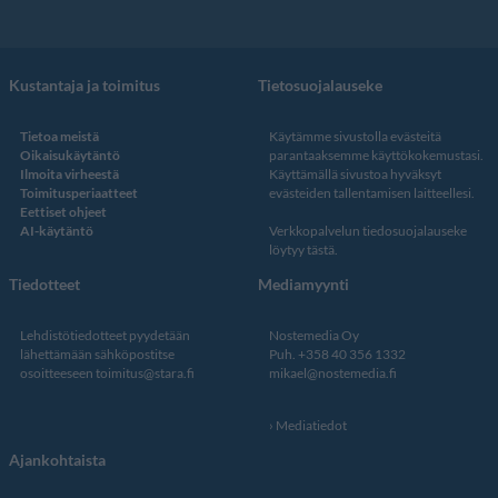
Kustantaja ja toimitus
Tietosuojalauseke
Tietoa meistä
Käytämme sivustolla evästeitä
Oikaisukäytäntö
parantaaksemme käyttökokemustasi.
Ilmoita virheestä
Käyttämällä sivustoa hyväksyt
Toimitusperiaatteet
evästeiden tallentamisen laitteellesi.
Eettiset ohjeet
AI-käytäntö
Verkkopalvelun
tiedosuojalauseke
löytyy tästä
.
Tiedotteet
Mediamyynti
Lehdistötiedotteet pyydetään
Nostemedia Oy
lähettämään sähköpostitse
Puh. +358 40 356 1332
osoitteeseen
toimitus@stara.fi
mikael@nostemedia.fi
Mediatiedot
Ajankohtaista