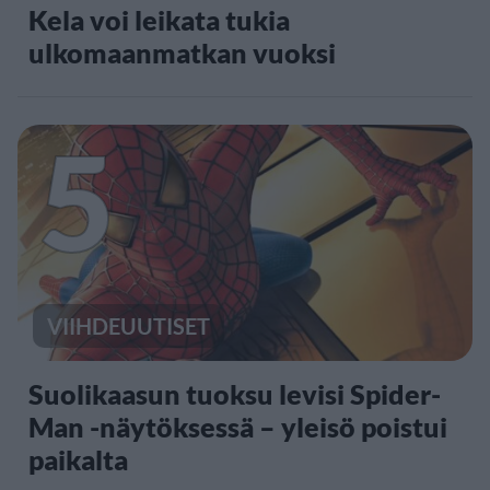
Kela voi leikata tukia
ulkomaanmatkan vuoksi
5
VIIHDEUUTISET
Suolikaasun tuoksu levisi Spider-
Man -näytöksessä – yleisö poistui
paikalta