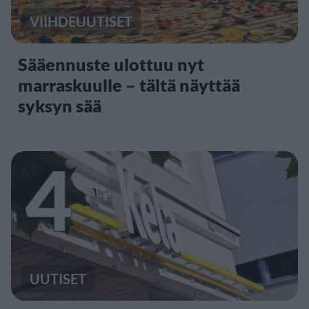
VIIHDEUUTISET
Sääennuste ulottuu nyt
marraskuulle – tältä näyttää
syksyn sää
4
UUTISET