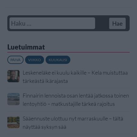
Luetuimmat
PÄIVÄ
VIIKKO
KUUKAUSI
Leskeneläke ei kuulu kaikille – Kela muistuttaa
tärkeästä ikärajasta
Finnairin lennoista osan lentää jatkossa toinen
lentoyhtiö – matkustajille tärkeä rajoitus
Sääennuste ulottuu nyt marraskuulle – tältä
näyttää syksyn sää