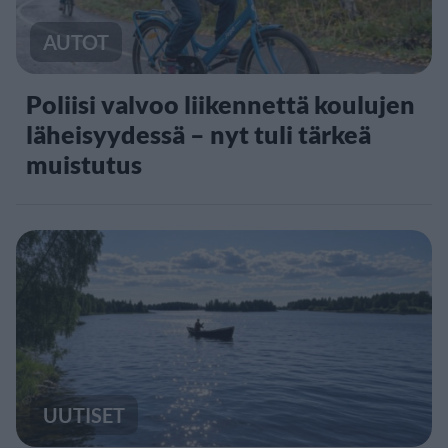
AUTOT
Poliisi valvoo liikennettä koulujen
läheisyydessä – nyt tuli tärkeä
muistutus
UUTISET