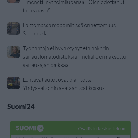
– menetti nyt toimilupansa: ”Olen odottanut
tätä vuosia”
Laittomassa mopomiitissä onnettomuus
Seinäjoella
Työnantaja ei hyväksynyt etälääkärin
sairauslomatodistuksia – neljälle ei maksettu
sairausajan palkkaa
Lentävät autot ovat pian totta –
Yhdysvaltoihin avataan testikeskus
Suomi24