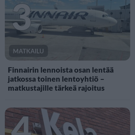
3
MATKAILU
Finnairin lennoista osan lentää
jatkossa toinen lentoyhtiö –
matkustajille tärkeä rajoitus
4