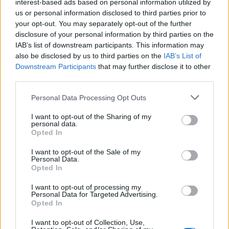
interest-based ads based on personal information utilized by
us or personal information disclosed to third parties prior to
your opt-out. You may separately opt-out of the further
disclosure of your personal information by third parties on the
IAB’s list of downstream participants. This information may
Staran luetuimmat
also be disclosed by us to third parties on the
IAB’s List of
Downstream Participants
that may further disclose it to other
1
third parties.
Personal Data Processing Opt Outs
I want to opt-out of the Sharing of my
personal data.
Opted In
I want to opt-out of the Sale of my
Personal Data.
UUTISET
Opted In
I want to opt-out of processing my
Leskeneläke ei kuulu kaikille –
Personal Data for Targeted Advertising.
Opted In
Kela muistuttaa tärkeästä
ikärajasta
I want to opt-out of Collection, Use,