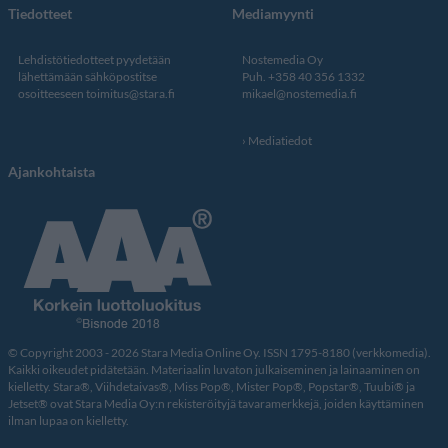
Tiedotteet
Mediamyynti
Lehdistötiedotteet pyydetään
Nostemedia Oy
lähettämään sähköpostitse
Puh. +358 40 356 1332
osoitteeseen
toimitus@stara.fi
mikael@nostemedia.fi
Mediatiedot
Ajankohtaista
© Copyright 2003 - 2026 Stara Media Online Oy. ISSN 1795-8180 (verkkomedia).
Kaikki oikeudet pidätetään. Materiaalin luvaton julkaiseminen ja lainaaminen on
kielletty. Stara®, Viihdetaivas®, Miss Pop®, Mister Pop®, Popstar®, Tuubi® ja
Jetset® ovat Stara Media Oy:n rekisteröityjä tavaramerkkejä, joiden käyttäminen
ilman lupaa on kielletty.