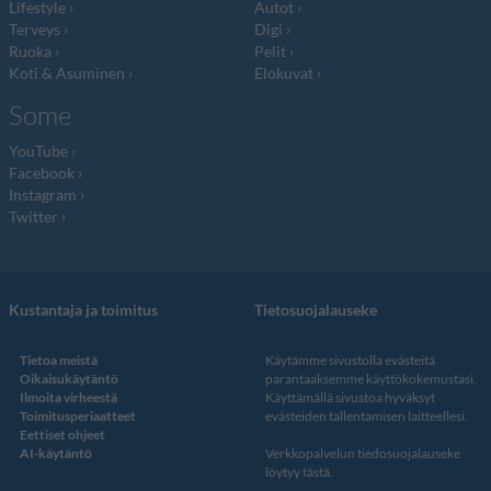
Lifestyle
Autot
Terveys
Digi
Ruoka
Pelit
Koti & Asuminen
Elokuvat
Some
YouTube
Facebook
Instagram
Twitter
Kustantaja ja toimitus
Tietosuojalauseke
Tietoa meistä
Käytämme sivustolla evästeitä
Oikaisukäytäntö
parantaaksemme käyttökokemustasi.
Ilmoita virheestä
Käyttämällä sivustoa hyväksyt
Toimitusperiaatteet
evästeiden tallentamisen laitteellesi.
Eettiset ohjeet
AI-käytäntö
Verkkopalvelun
tiedosuojalauseke
löytyy tästä
.