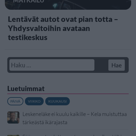
Lentävät autot ovat pian totta –
Yhdysvaltoihin avataan
testikeskus
Luetuimmat
PÄIVÄ
VIIKKO
KUUKAUSI
Leskeneläke ei kuulu kaikille – Kela muistuttaa
tärkeästä ikärajasta