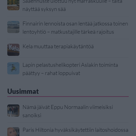
Sääennuste ulottuu nyt marraskuulle – tältä
näyttää syksyn sää
Finnairin lennoista osan lentää jatkossa toinen
lentoyhtiö – matkustajille tärkeä rajoitus
Kela muuttaa terapiakäytäntöä
Lapin pelastushelikopteri Aslakin toiminta
päättyy – rahat loppuivat
Uusimmat
Nämä jäivät Eppu Normaalin viimeisiksi
sanoiksi
Paris Hiltonia hyväksikäytettiin laitoshoidossa