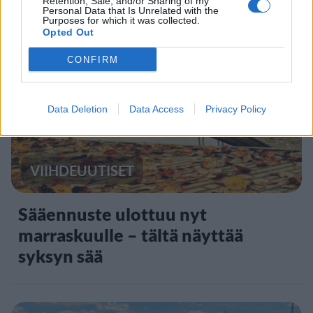
Retention, Sale, and/or Sharing of my
Personal Data that Is Unrelated with the
Purposes for which it was collected.
Opted Out
2
CONFIRM
Data Deletion
Data Access
Privacy Policy
VIIHDEUUTISET
Sääennuste ulottuu nyt
marraskuulle – tältä näyttää
syksyn sää