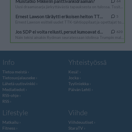
Info
Yhteistyössä
Tietoa meistä
Kesä!
Tietosuojalauseke
Jocka
Lähetä uutisvinkki
Tyyliniekka
Mediatiedot
Päivän Lehti
RSS-ohje
RSS
Lifestyle
Viihde
Matkailu
Viihdeuutiset
Fitness
StaraTV