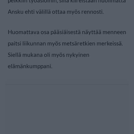
pelkkiin työasioihin, sillä kiireistään huolimatta
Ansku ehti välillä ottaa myös rennosti.
Huomattava osa pääsiäisestä näyttää menneen
paitsi liikunnan myös metsäretkien merkeissä.
Siellä mukana oli myös nykyinen
elämänkumppani.