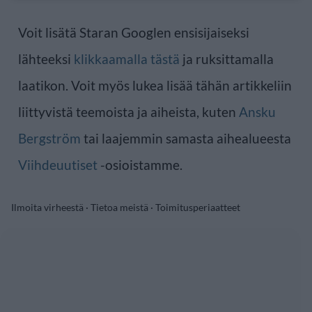
Voit lisätä Staran Googlen ensisijaiseksi
lähteeksi
klikkaamalla tästä
ja ruksittamalla
laatikon. Voit myös lukea lisää tähän artikkeliin
liittyvistä teemoista ja aiheista, kuten
Ansku
Bergström
tai laajemmin samasta aihealueesta
Viihdeuutiset
-osioistamme.
Ilmoita virheestä
·
Tietoa meistä
·
Toimitusperiaatteet