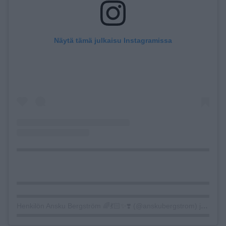
Näytä tämä julkaisu Instagramissa
Henkilön Ansku Bergström 🌈💃🏻✨❣️ (@anskubergstrom) jakama julkaisu