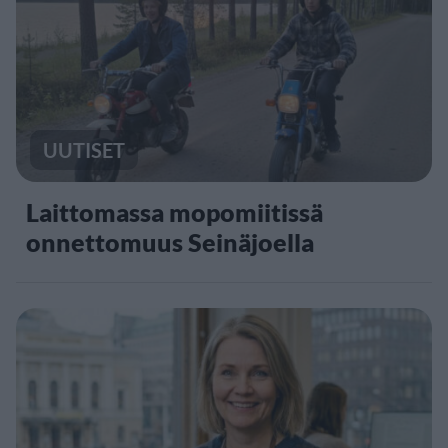
UUTISET
Laittomassa mopomiitissä
onnettomuus Seinäjoella