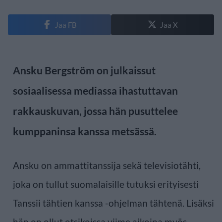
Jaa FB
Jaa X
Ansku Bergström on julkaissut
sosiaalisessa mediassa ihastuttavan
rakkauskuvan, jossa hän pusuttelee
kumppaninsa kanssa metsässä.
Ansku on ammattitanssija sekä televisiotähti,
joka on tullut suomalaisille tutuksi erityisesti
Tanssii tähtien kanssa -ohjelman tähtenä. Lisäksi
hän on ollut otsikoissa viime aikoina myös