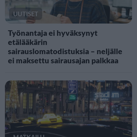
UUTISET
Työnantaja ei hyväksynyt
etälääkärin
sairauslomatodistuksia – neljälle
ei maksettu sairausajan palkkaa
MATKAILU