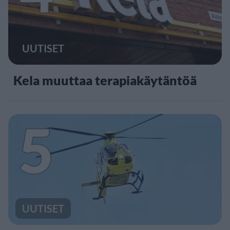
UUTISET
Kela muuttaa terapiakäytäntöä
5
UUTISET