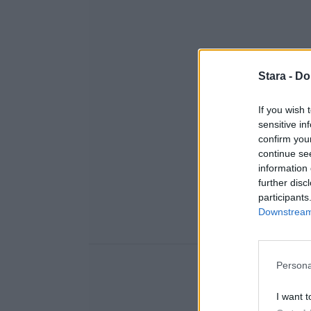
Stara -
Do
If you wish 
sensitive in
confirm you
continue se
information 
further disc
participants
Downstream 
Persona
I want t