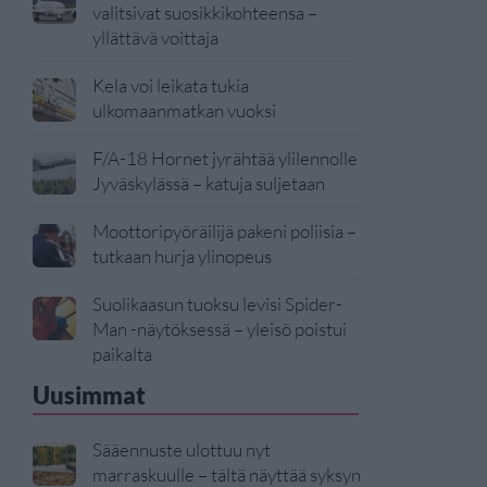
valitsivat suosikkikohteensa –
yllättävä voittaja
Kela voi leikata tukia
ulkomaanmatkan vuoksi
F/A-18 Hornet jyrähtää ylilennolle
Jyväskylässä – katuja suljetaan
Moottoripyöräilijä pakeni poliisia –
tutkaan hurja ylinopeus
Suolikaasun tuoksu levisi Spider-
Man -näytöksessä – yleisö poistui
paikalta
Uusimmat
Sääennuste ulottuu nyt
marraskuulle – tältä näyttää syksyn