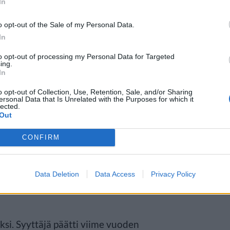
In
o opt-out of the Sale of my Personal Data.
In
to opt-out of processing my Personal Data for Targeted
ing.
In
t jäljet
o opt-out of Collection, Use, Retention, Sale, and/or Sharing
ersonal Data that Is Unrelated with the Purposes for which it
lected.
 mitä lapselle oli tapahtunut ja
Out
 joutuivat kohtaamaan useita eri
CONFIRM
 poliisin ja lastensuojelun.
es ymmärtäneet, mistä heitä
Data Deletion
Data Access
Privacy Policy
ksi. Syyttäjä päätti viime vuoden