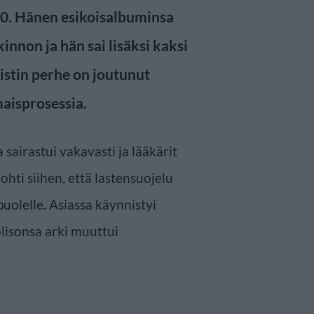
20. Hänen esikoisalbuminsa
innon ja hän sai lisäksi kaksi
istin perhe on joutunut
maisprosessia.
 sairastui vakavasti ja lääkärit
johti siihen, että lastensuojelu
opuolelle. Asiassa käynnistyi
olisonsa arki muuttui