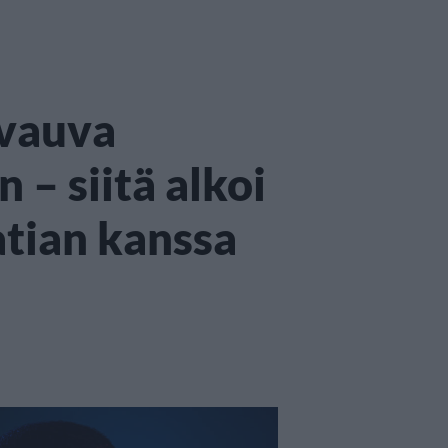
 vauva
 – siitä alkoi
atian kanssa