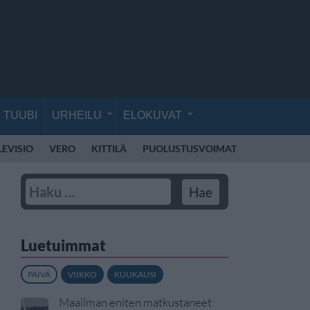
TUUBI
URHEILU
ELOKUVAT
LEVISIO
VERO
KITTILÄ
PUOLUSTUSVOIMAT
RÄJÄHDYS
Luetuimmat
PÄIVÄ
VIIKKO
KUUKAUSI
Maailman eniten matkustaneet