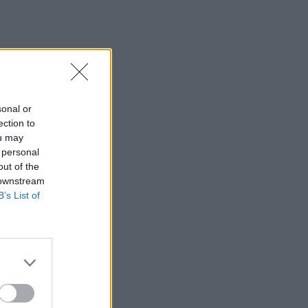
sonal or
ection to
ou may
 personal
out of the
 downstream
B’s List of