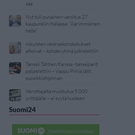
sää
Nyt tuli punainen varoitus 27
kaupunkiin Italiassa: ”Äärimmäinen
helle”
Aikuisten vesirokkorokotukset
alkoivat – kohderyhmä julkistettiin
Tanssii Tähtien Kanssa -tanssiparit
paljastettiin – Vappu Pimiä jätti
suosikkiohjelman
Verottajalta muistutus 5 000
yrittäjälle – ei syytä huoleen
Suomi24