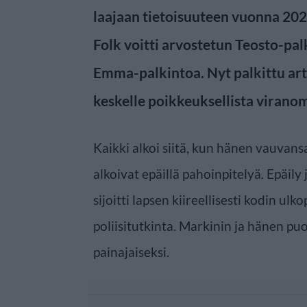
laajaan tietoisuuteen vuonna 20
Folk voitti arvostetun Teosto-palk
Emma-palkintoa. Nyt palkittu art
keskelle poikkeuksellista virano
Kaikki alkoi siitä, kun hänen vauvansa
alkoivat epäillä pahoinpitelyä. Epäily 
sijoitti lapsen kiireellisesti kodin ulk
poliisitutkinta. Markinin ja hänen pu
painajaiseksi.