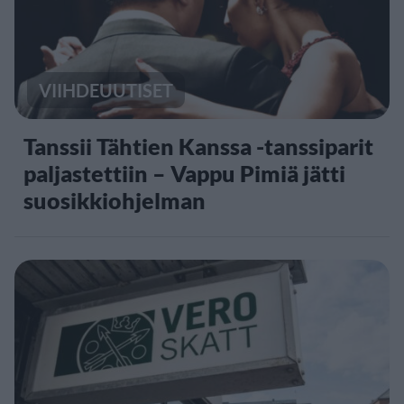
VIIHDEUUTISET
Tanssii Tähtien Kanssa -tanssiparit
paljastettiin – Vappu Pimiä jätti
suosikkiohjelman