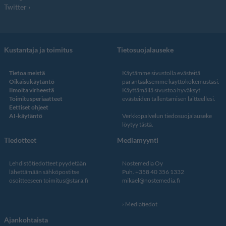
Twitter
Kustantaja ja toimitus
Tietosuojalauseke
Tietoa meistä
Käytämme sivustolla evästeitä
Oikaisukäytäntö
parantaaksemme käyttökokemustasi.
Ilmoita virheestä
Käyttämällä sivustoa hyväksyt
Toimitusperiaatteet
evästeiden tallentamisen laitteellesi.
Eettiset ohjeet
AI-käytäntö
Verkkopalvelun
tiedosuojalauseke
löytyy tästä
.
Tiedotteet
Mediamyynti
Lehdistötiedotteet pyydetään
Nostemedia Oy
lähettämään sähköpostitse
Puh. +358 40 356 1332
osoitteeseen
toimitus@stara.fi
mikael@nostemedia.fi
Mediatiedot
Ajankohtaista