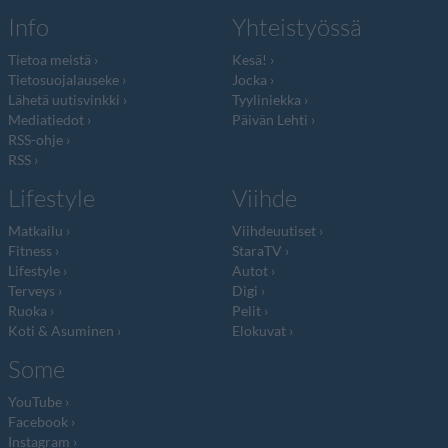
Info
Yhteistyössä
Tietoa meistä
Kesä!
Tietosuojalauseke
Jocka
Lähetä uutisvinkki
Tyyliniekka
Mediatiedot
Päivän Lehti
RSS-ohje
RSS
Lifestyle
Viihde
Matkailu
Viihdeuutiset
Fitness
StaraTV
Lifestyle
Autot
Terveys
Digi
Ruoka
Pelit
Koti & Asuminen
Elokuvat
Some
YouTube
Facebook
Instagram