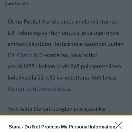
Osmo Pocket 4
Osmo Pocket 4 ei ole ainoa mielenkiintoinen
DJI-teknologiayhtiön uutuus, joka sopii myös
ammattikäyttöön. Testasimme taannoin uuden
DJI Osmo 360
-kameran, joka taltioi
ympäriltään kaiken ja vieläpä poikkeuksellisen
ladukkaalla äänellä varustettuna. Voit lukea
Staran testitulokset tästä
.
Voit lisätä Staran Googlen ensisijaiseksi
lähteeksi
klikkaamalla tästä
ja ruksittamalla
Stara -
Do Not Process My Personal Information
laatikon. Voit myös lukea lisää tähän artikkeliin