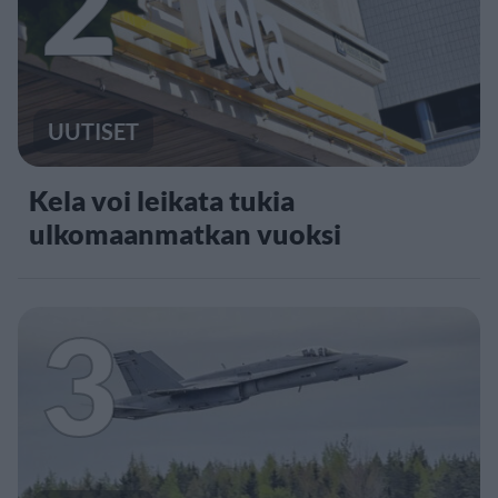
2
UUTISET
Kela voi leikata tukia
ulkomaanmatkan vuoksi
3