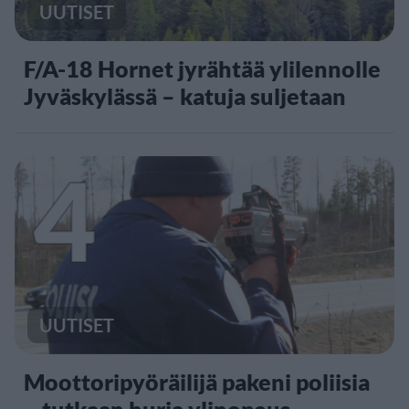
UUTISET
F/A-18 Hornet jyrähtää ylilennolle
Jyväskylässä – katuja suljetaan
4
UUTISET
Moottoripyöräilijä pakeni poliisia
– tutkaan hurja ylinopeus