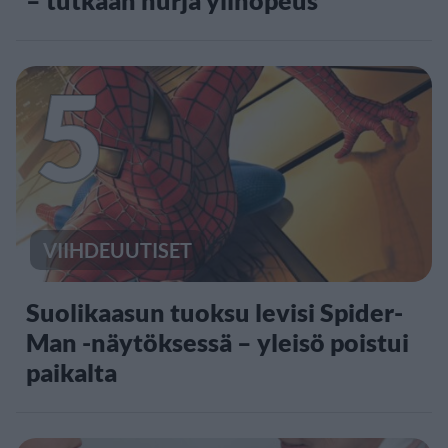
5
VIIHDEUUTISET
Suolikaasun tuoksu levisi Spider-
Man -näytöksessä – yleisö poistui
paikalta