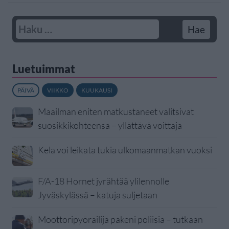
Luetuimmat
PÄIVÄ
VIIKKO
KUUKAUSI
Maailman eniten matkustaneet valitsivat
suosikkikohteensa – yllättävä voittaja
Kela voi leikata tukia ulkomaanmatkan vuoksi
F/A-18 Hornet jyrähtää ylilennolle
Jyväskylässä – katuja suljetaan
Moottoripyöräilijä pakeni poliisia – tutkaan