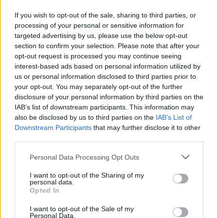
liittyvistä teemoista ja aiheista, kuten
Osmo
If you wish to opt-out of the sale, sharing to third parties, or
processing of your personal or sensitive information for
Pocket 4
tai laajemmin samasta aihealueesta
targeted advertising by us, please use the below opt-out
section to confirm your selection. Please note that after your
Digi
-osioistamme.
opt-out request is processed you may continue seeing
interest-based ads based on personal information utilized by
us or personal information disclosed to third parties prior to
Ilmoita virheestä
·
Tietoa meistä
·
Toimitusperiaatteet
your opt-out. You may separately opt-out of the further
disclosure of your personal information by third parties on the
IAB’s list of downstream participants. This information may
also be disclosed by us to third parties on the
IAB’s List of
Downstream Participants
that may further disclose it to other
third parties.
Personal Data Processing Opt Outs
I want to opt-out of the Sharing of my
personal data.
Opted In
I want to opt-out of the Sale of my
Personal Data.