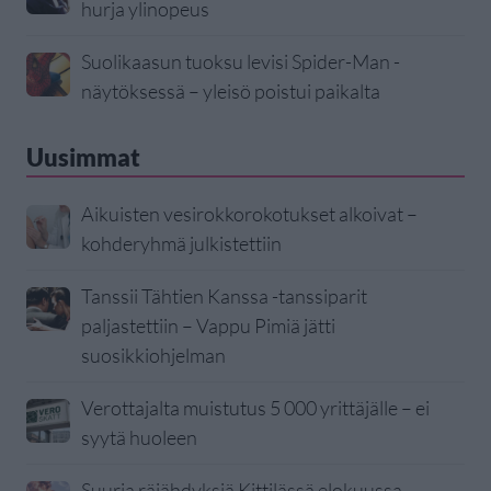
hurja ylinopeus
Suolikaasun tuoksu levisi Spider-Man -
näytöksessä – yleisö poistui paikalta
Uusimmat
Aikuisten vesirokkorokotukset alkoivat –
kohderyhmä julkistettiin
Tanssii Tähtien Kanssa -tanssiparit
paljastettiin – Vappu Pimiä jätti
suosikkiohjelman
Verottajalta muistutus 5 000 yrittäjälle – ei
syytä huoleen
Suuria räjähdyksiä Kittilässä elokuussa –