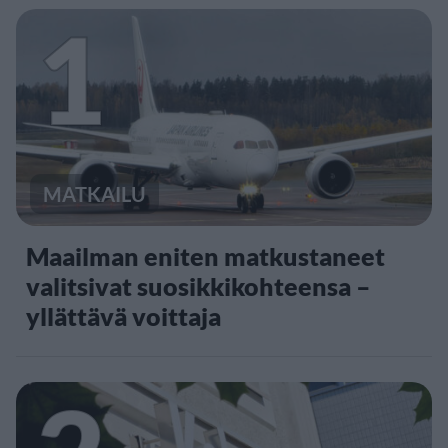
1
MATKAILU
Maailman eniten matkustaneet
valitsivat suosikkikohteensa –
yllättävä voittaja