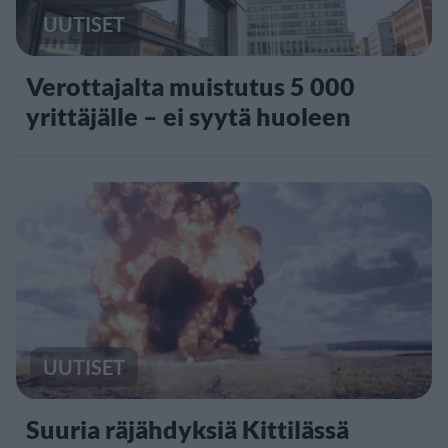
UUTISET
Verottajalta muistutus 5 000
yrittäjälle – ei syytä huoleen
UUTISET
Suuria räjähdyksiä Kittilässä